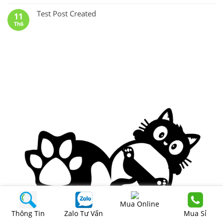
Test Post Created
11
Th6
Mua Online
Thông Tin
Zalo Tư Vấn
Mua Sỉ