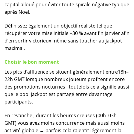
capital alloué pour éviter toute spirale négative typique
après Noël.
Définissez également un objectif réaliste tel que
récupérer votre mise initiale +30 % avant fin janvier afin
d’en sortir victorieux même sans toucher au jackpot
maximal.
Choisir le bon moment
Les pics d’affluence se situent généralement entre18h–
22h GMT lorsque nombreux joueurs profitent encore
des promotions nocturnes ; toutefois cela signifie aussi
que le pool jackpot est partagé entre davantage
participants.
En revanche , durant les heures creuses (00h–03h
GMT) vous avez moins concurrence mais aussi moins
activité globale → parfois cela ralentit légèrement la