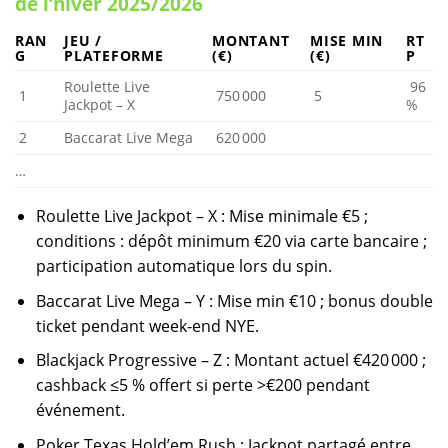
de l’hiver 2025/2026
RAN
JEU /
MONTANT
MISE MIN
RT
G
PLATEFORME
(€)
(€)
P
Roulette Live
96
1
750 000
5
Jackpot – X
%
2
Baccarat Live Mega
620 000
…
Roulette Live Jackpot – X : Mise minimale €5 ;
conditions : dépôt minimum €20 via carte bancaire ;
participation automatique lors du spin.
Baccarat Live Mega – Y : Mise min €10 ; bonus double
ticket pendant week‑end NYE.
Blackjack Progressive – Z : Montant actuel €420 000 ;
cashback ≤5 % offert si perte >€200 pendant
événement.
Poker Texas Hold’em Rush : Jackpot partagé entre