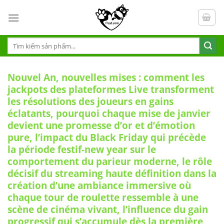
S
k
i
p
T
ì
t
m
o
k
Nouvel An, nouvelles mises : comment les
c
i
jackpots des plateformes Live transforment
ế
o
m
les résolutions des joueurs en gains
n
:
éclatants, pourquoi chaque mise de janvier
t
devient une promesse d’or et d’émotion
e
pure, l’impact du Black Friday qui précède
n
la période festif‑new year sur le
t
comportement du parieur moderne, le rôle
décisif du streaming haute définition dans la
création d’une ambiance immersive où
chaque tour de roulette ressemble à une
scène de cinéma vivant, l’influence du gain
progressif qui s’accumule dès la première