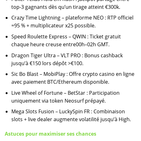
top‑3 gagnants dès qu’un tirage atteint €300k.
Crazy Time Lightning – plateforme NEO : RTP officiel
=95 % + multiplicateur x25 possible.
Speed Roulette Express – QWIN : Ticket gratuit
chaque heure creuse entre00h–02h GMT.
Dragon Tiger Ultra – VLT PRO : Bonus cashback
jusqu’à €150 lors dépôt >€100.
Sic Bo Blast – MobiPlay : Offre crypto casino en ligne
avec paiement BTC/Ethereum disponible.
Live Wheel of Fortune – BetStar : Participation
uniquement via token Neosurf prépayé.
Mega Slots Fusion – LuckySpin FR : Combinaison
slots + live dealer augmente volatilité jusqu’à High.
Astuces pour maximiser ses chances