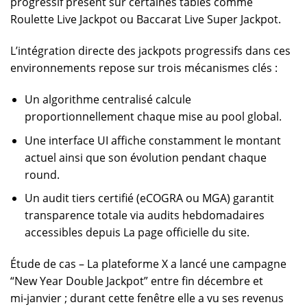
progressif présent sur certaines tables comme
Roulette Live Jackpot ou Baccarat Live Super Jackpot.
L’intégration directe des jackpots progressifs dans ces
environnements repose sur trois mécanismes clés :
Un algorithme centralisé calcule
proportionnellement chaque mise au pool global.
Une interface UI affiche constamment le montant
actuel ainsi que son évolution pendant chaque
round.
Un audit tiers certifié (eCOGRA ou MGA) garantit
transparence totale via audits hebdomadaires
accessibles depuis La page officielle du site.
Étude de cas – La plateforme X a lancé une campagne
“New Year Double Jackpot” entre fin décembre et
mi‑janvier ; durant cette fenêtre elle a vu ses revenus