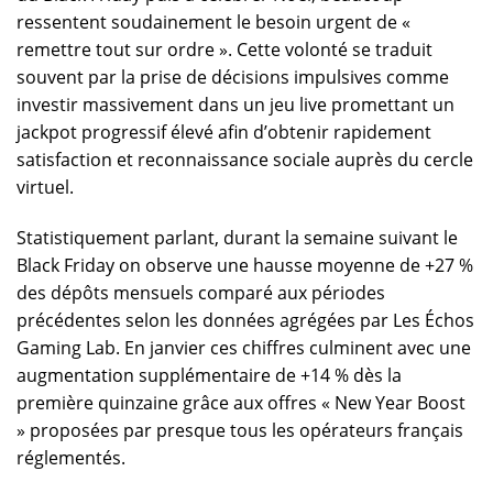
ressentent soudainement le besoin urgent de «
remettre tout sur ordre ». Cette volonté se traduit
souvent par la prise de décisions impulsives comme
investir massivement dans un jeu live promettant un
jackpot progressif élevé afin d’obtenir rapidement
satisfaction et reconnaissance sociale auprès du cercle
virtuel.
Statistiquement parlant, durant la semaine suivant le
Black Friday on observe une hausse moyenne de +27 %
des dépôts mensuels comparé aux périodes
précédentes selon les données agrégées par Les Échos
Gaming Lab. En janvier ces chiffres culminent avec une
augmentation supplémentaire de +14 % dès la
première quinzaine grâce aux offres « New Year Boost
» proposées par presque tous les opérateurs français
réglementés.