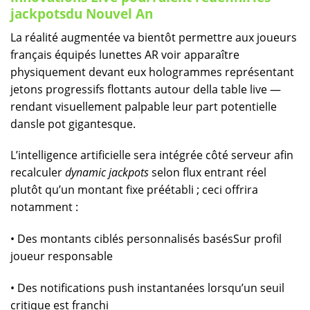
jackpotsdu Nouvel An
La réalité augmentée va bientôt permettre aux joueurs
français équipés lunettes AR voir apparaître
physiquement devant eux hologrammes représentant
jetons progressifs flottants autour della table live —
rendant visuellement palpable leur part potentielle
dansle pot gigantesque.
L’intelligence artificielle sera intégrée côté serveur afin
recalculer
dynamic jack­pots
selon flux entrant réel
plutôt qu’un montant fixe préétabli ; ceci offrira
notamment :
• Des montants ciblés personnalisés basésSur profil
joueur responsable
• Des notifications push instantanées lorsqu’un seuil
critique est franchi