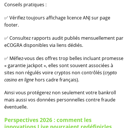
Conseils pratiques :
✅ Vérifiez toujours affichage licence ANJ sur page
footer.
✅ Consultez rapports audit publiés mensuellement par
eCOGRA disponibles via liens dédiés.
✅ Méfiez‑vous des offres trop belles incluant promesse
« garantie jackpot », elles sont souvent associées à
sites non régulés voire cryptos non contrôlés (
crypto
casino en ligne
hors cadre français).
Ainsi vous protégerez non seulement votre bankroll
mais aussi vos données personnelles contre fraude
éventuelle.
Perspectives​ 2026 : comment les
innovations Live pourraient redéfinirles