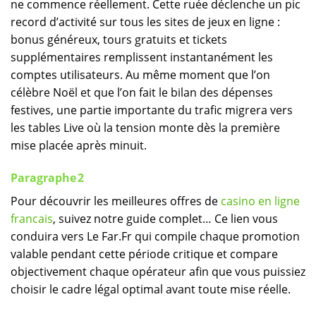
ne commence réellement. Cette ruée déclenche un pic
record d’activité sur tous les sites de jeux en ligne :
bonus généreux, tours gratuits et tickets
supplémentaires remplissent instantanément les
comptes utilisateurs. Au même moment que l’on
célèbre Noël et que l’on fait le bilan des dépenses
festives, une partie importante du trafic migrera vers
les tables Live où la tension monte dès la première
mise placée après minuit.
Paragraphe 2
Pour découvrir les meilleures offres de
casino en ligne
francais
, suivez notre guide complet… Ce lien vous
conduira vers Le Far.Fr qui compile chaque promotion
valable pendant cette période critique et compare
objectivement chaque opérateur afin que vous puissiez
choisir le cadre légal optimal avant toute mise réelle.