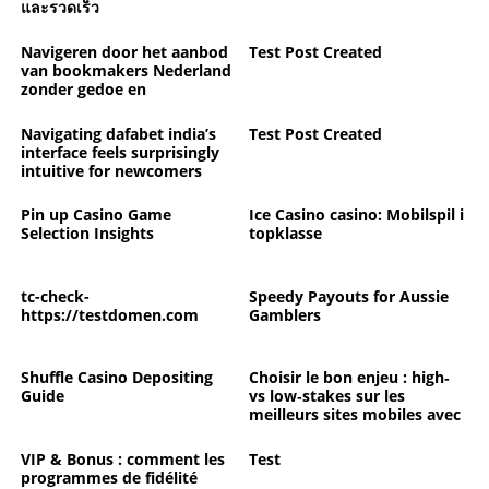
และรวดเร็ว
Navigeren door het aanbod
Test Post Created
van bookmakers Nederland
zonder gedoe en
verrassingen
Navigating dafabet india’s
Test Post Created
interface feels surprisingly
intuitive for newcomers
Pin up Casino Game
Ice Casino casino: Mobilspil i
Selection Insights
topklasse
tc-check-
Speedy Payouts for Aussie
https://testdomen.com
Gamblers
Shuffle Casino Depositing
Choisir le bon enjeu : high‑
Guide
vs low‑stakes sur les
meilleurs sites mobiles avec
croupiers en direct pour
bien commencer l’année
VIP & Bonus : comment les
Test
programmes de fidélité