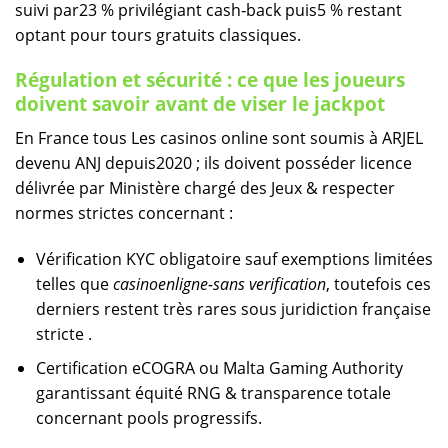
suivi par23 % privilégiant cash‐back puis5 % restant
optant pour tours gratuits classiques.
Régulation et sécurité : ce que les joueurs
doivent savoir avant de viser le jackpot
En France tous Les casinos online sont soumis à ARJEL
devenu ANJ depuis2020 ; ils doivent posséder licence
délivrée par Ministère chargé des Jeux & respecter
normes strictes concernant :
Vérification KYC obligatoire sauf exemptions limitées
telles que
casinoenligne-sans verification
, toutefois ces
derniers restent très rares sous juridiction française
stricte .
Certification eCOGRA ou Malta Gaming Authority
garantissant équité RNG & transparence totale
concernant pools progressifs.