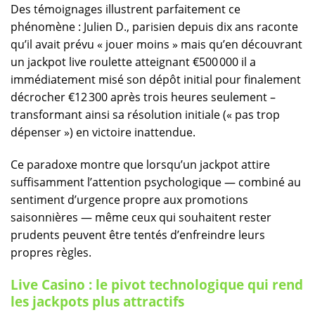
Des témoignages illustrent parfaitement ce
phénomène : Julien D., parisien depuis dix ans raconte
qu’il avait prévu « jouer moins » mais qu’en découvrant
un jackpot live roulette atteignant €500 000 il a
immédiatement misé son dépôt initial pour finalement
décrocher €12 300 après trois heures seulement –
transformant ainsi sa résolution initiale (« pas trop
dépenser ») en victoire inattendue.
Ce paradoxe montre que lorsqu’un jackpot attire
suffisamment l’attention psychologique — combiné au
sentiment d’urgence propre aux promotions
saisonnières — même ceux qui souhaitent rester
prudents peuvent être tentés d’enfreindre leurs
propres règles.
Live Casino : le pivot technologique qui rend
les jackpots plus attractifs