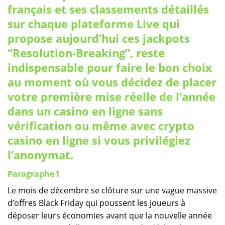
français et ses classements détaillés
sur chaque plateforme Live qui
propose aujourd’hui ces jackpots
“Resolution‑Breaking”, reste
indispensable pour faire le bon choix
au moment où vous décidez de placer
votre première mise réelle de l’année
dans un casino en ligne sans
vérification ou même avec crypto
casino en ligne si vous privilégiez
l’anonymat.
Paragraphe 1
Le mois de décembre se clôture sur une vague massive
d’offres Black Friday qui poussent les joueurs à
déposer leurs économies avant que la nouvelle année