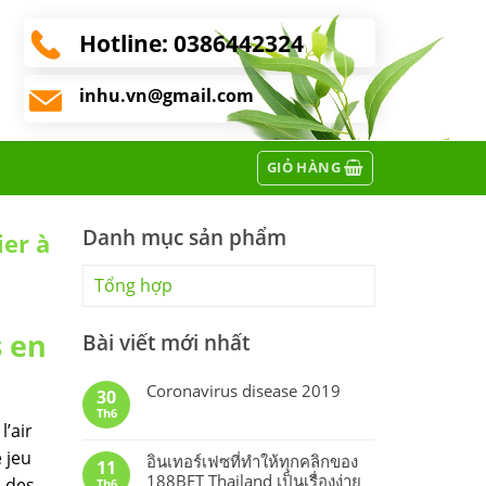
Hotline:
0386442324
inhu.vn@gmail.com
GIỎ HÀNG
Danh mục sản phẩm
ier à
Tổng hợp
s en
Bài viết mới nhất
Coronavirus disease 2019
30
Th6
l’air
 jeu
อินเทอร์เฟซที่ทำให้ทุกคลิกของ
11
188BET Thailand เป็นเรื่องง่าย
i des
Th6