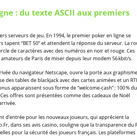
igne : du texte ASCII aux premiers
rs serveurs de jeu. En 1994, le premier poker en ligne se
rs tapent “BET 50” et attendent la réponse du serveur. La ro
rcle de caractères avec des numéros en noir et rouge. Ces
 amateurs de Paris de miser depuis leur modem 56 kbit/s.
arrivée du navigateur Netscape, ouvre la porte aux graphism
ose des tables de blackjack avec des cartes animées et un RT
 bonus apparaissent sous forme de “welcome‑cash” : 100 % du
x. Ces offres sont présentées comme des cadeaux de Noël
arrivée.
point d’entrée pour les nouveaux joueurs, qui apprécient la
.Fr, dans ses avis casino, souligne que la transparence du 
elles pour la sécurité des joueurs français. Les plateformes