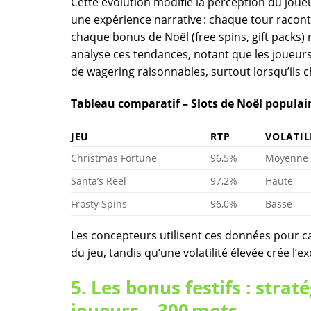
Cette évolution modifie la perception du joueu
une expérience narrative : chaque tour racon
chaque bonus de Noël (free spins, gift packs)
analyse ces tendances, notant que les joueurs 
de wagering raisonnables, surtout lorsqu’ils 
Tableau comparatif – Slots de Noël populai
JEU
RTP
VOLATIL
Christmas Fortune
96,5%
Moyenne
Santa’s Reel
97,2%
Haute
Frosty Spins
96,0%
Basse
Les concepteurs utilisent ces données pour cal
du jeu, tandis qu’une volatilité élevée crée l’
5. Les bonus festifs : stra
joueurs – 300 mots