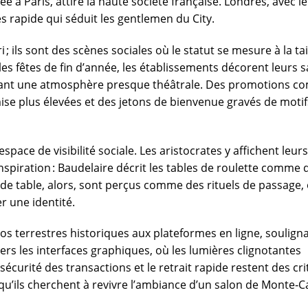
tée à Paris, attire la haute société française. Londres, avec le
es rapide qui séduit les gentlemen du City.
; ils sont des scènes sociales où le statut se mesure à la tai
les fêtes de fin d’année, les établissements décorent leurs s
créant une atmosphère presque théâtrale. Des promotions 
mise plus élevées et des jetons de bienvenue gravés de moti
space de visibilité sociale. Les aristocrates y affichent leurs
’inspiration : Baudelaire décrit les tables de roulette comme 
 de table, alors, sont perçus comme des rituels de passage, 
r une identité.
s terrestres historiques aux plateformes en ligne, soulign
ers les interfaces graphiques, où les lumières clignotantes
sécurité des transactions et le retrait rapide restent des cri
u’ils cherchent à revivre l’ambiance d’un salon de Monte‑C