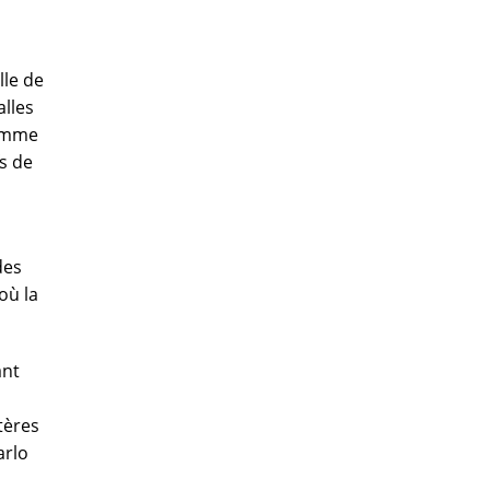
lle de
alles
comme
fs de
des
où la
ant
tères
arlo