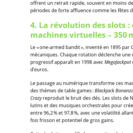
offrent un retrait rapide, souvent en moins de
périodes de forte affluence comme les fêtes d
4. La révolution des slot
machines virtuelles – 350 
Le « one‑armed bandit », inventé en 1895 par 
mécaniques. Chaque rotation déclenche une c
progressif apparaît en 1998 avec
MegaJackpot
d’euros.
Le passage au numérique transforme ces mach
des thèmes de table games :
Blackjack Bonanz
Crazy
reproduit le bruit des dés. Les slots d
lutins et des musiques orchestrales pour cré
entre 96,2 % et 97,8 %, avec une volatilité all
fois frisson et potentiel de gros gains.