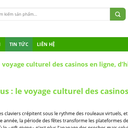
m:
M
TIN TỨC
LIÊN HỆ
e voyage culturel des casinos en ligne, d’h
us : le voyage culturel des casino
 claviers crépitent sous le rythme des rouleaux virtuels, et 
e année, la période des fêtes transforme les plateformes de
e « gift‑giving » n’est plus l’apanage des proches mais celu