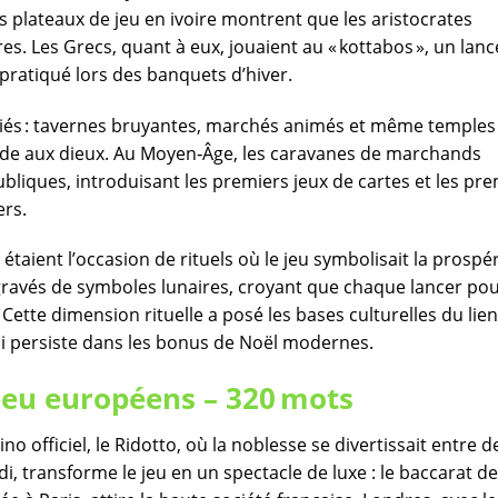
plateaux de jeu en ivoire montrent que les aristocrates
s. Les Grecs, quant à eux, jouaient au « kottabos », un lanc
 pratiqué lors des banquets d’hiver.
variés : tavernes bruyantes, marchés animés et même temples
ande aux dieux. Au Moyen‑Âge, les caravanes de marchands
publiques, introduisant les premiers jeux de cartes et les pr
ers.
étaient l’occasion de rituels où le jeu symbolisait la prospér
 gravés de symboles lunaires, croyant que chaque lancer pou
ette dimension rituelle a posé les bases culturelles du lie
 qui persiste dans les bonus de Noël modernes.
 jeu européens – 320 mots
ino officiel, le Ridotto, où la noblesse se divertissait entre 
i, transforme le jeu en un spectacle de luxe : le baccarat d