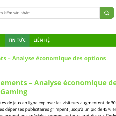
m:
M
TIN TỨC
LIÊN HỆ
nts – Analyse économique des options
Paiements – Analyse économique d
’iGaming
sites de jeux en ligne explose : les visiteurs augmentent de 30
les dépenses publicitaires grimpent jusqu’à un pic de 45 % e
es promotions spéciales comme les tours gratuits sur
Starb