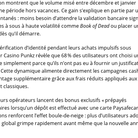
tion montrent que le volume misé entre décembre et janvier
e période hors vacances. Ce gain s’explique en partie par 
anés : moins besoin d’attendre la validation bancaire sign
s à sous à haute volatilité comme
Book of Dead
ou placer u
dès qu’il démarre.
érification d’identité pendant leurs achats impulsifs sous
 Casino Punkz révèle que 68 % des utilisateurs ont choisi u
simplement parce qu’ils n’ont pas eu à fournir un justificat
. Cette dynamique alimente directement les campagnes cas
age supplémentaire grâce aux frais réduits appliqués aux
t classiques.
urs opérateurs lancent des bonus exclusifs « prépayés
ires lorsqu’un dépôt est effectué avec une carte Paysafeca
ns renforcent l’effet boule‑de‑neige : plus d’utilisateurs ad
ires global grimpe rapidement avant même que la nouvelle an