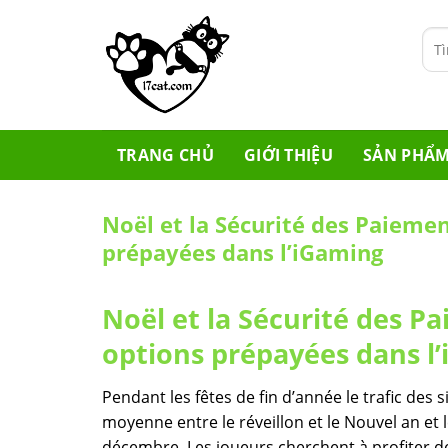
Skip
to
Tìm
content
kiế
TRANG CHỦ
GIỚI THIỆU
SẢN PHẨ
Noël et la Sécurité des Paieme
prépayées dans l’iGaming
Noël et la Sécurité des 
options prépayées dans l
Pendant les fêtes de fin d’année le trafic des 
moyenne entre le réveillon et le Nouvel an et 
décembre. Les joueurs cherchent à profiter d