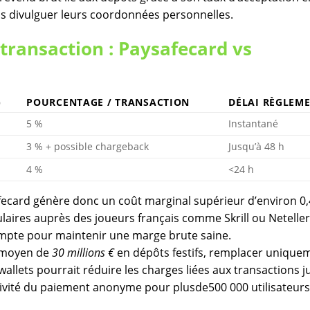
s divulguer leurs coordonnées personnelles.
transaction : Paysafecard vs
)
POURCENTAGE / TRANSACTION
DÉLAI RÈGLEM
5 %
Instantané
3 % + possible chargeback
Jusqu’à 48 h
4 %
<24 h
ecard génère donc un coût marginal supérieur d’environ 0,
laires auprès des joueurs français comme Skrill ou Neteller
mpte pour maintenir une marge brute saine.​
l moyen de
30 millions €
en dépôts festifs, remplacer unique
llets pourrait réduire les charges liées aux transactions j
tivité du paiement anonyme pour plusde​500 000 utilisateurs