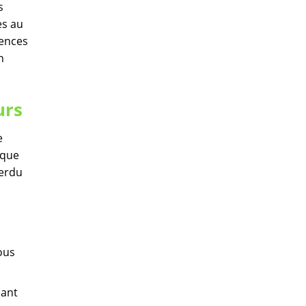
s
es au
gences
n
urs
e
sque
perdu
ous
dant