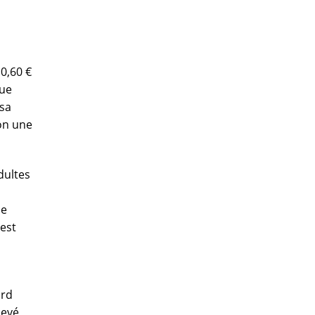
 0,60 €
que
 sa
on une
dultes
ue
 est
ard
levé