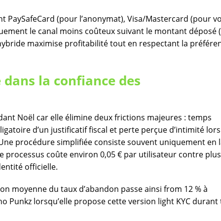
ent PaySafeCard (pour l’anonymat), Visa/Mastercard (pour 
tiquement le canal moins coûteux suivant le montant déposé 
 hybride maximise profitabilité tout en respectant la préfére
 dans la confiance des
dant Noël car elle élimine deux frictions majeures : temps
atoire d’un justificatif fiscal et perte perçue d’intimité lor
​ Une procédure simplifiée consiste souvent uniquement en 
e processus coûte environ 0,05 € par utilisateur contre plus
tité officielle.​
ion moyenne du taux d’abandon passe ainsi from 12 % à
o Punkz lorsqu’elle propose cette version light KYC durant