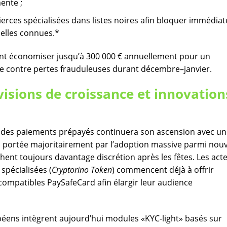
ente ;
tierces spécialisées dans listes noires afin bloquer immédi
nelles connues.*
ent économiser jusqu’à 300 000 € annuellement pour un
e contre pertes frauduleuses durant décembre–janvier.
isions de croissance et innovation
l des paiements prépayés continuera son ascension avec u
, portée majoritairement par l’adoption massive parmi nou
hent toujours davantage discrétion après les fêtes.​ Les act
pécialisées (
Cryptorino Token
) commencent déjà à offrir
 compatibles PaySafeCard afin élargir leur audience
péens intègrent aujourd’hui modules «KYC-light» basés sur