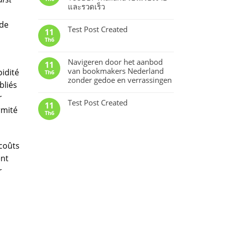
และรวดเร็ว
 de
Test Post Created
11
Th6
Navigeren door het aanbod
11
van bookmakers Nederland
idité
Th6
zonder gedoe en verrassingen
bliés
r
Test Post Created
11
rmité
Th6
 coûts
ent
r