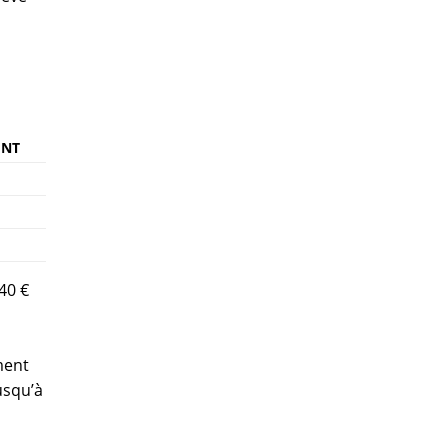
ENT
40 €
ment
usqu’à