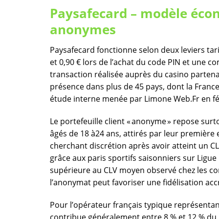
Paysafecard – modèle écon
anonymes
Paysafecard fonctionne selon deux leviers tari
et 0,90 € lors de l’achat du code PIN et une 
transaction réalisée auprès du casino parten
présence dans plus de 45 pays, dont la Franc
étude interne menée par Limone Web.Fr en fév
Le portefeuille client « anonyme » repose surt
âgés de 18 à24 ans, attirés par leur première
cherchant discrétion après avoir atteint un C
grâce aux paris sportifs saisonniers sur Ligue
supérieure au CLV moyen observé chez les com
l’anonymat peut favoriser une fidélisation accr
Pour l’opérateur français typique représenta
contribue généralement entre 8 % et 12 % du r