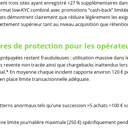
nt trois sites ayant enregistré +27 % supplémentaires dan
 format low‑KYC combiné avec promotions “cash‑back” limité
tats démontrent clairement que réduire légèrement les exi
ttement supérieur tant au niveau acquisition que rétentio
res de protection pour les opérate
prépayées restent frauduleuses : utilisation massive dans l
is revente non tracée ainsi que chargebacks inattendus lor
itial.* En moyenne chaque incident rapporte environ 120 € 
 en place limite transactionnelle adéquate.​
atterns anormaux tels qu’une succession >5 achats >100 € s
ne limite journalière maximale (250 €) spécifiquement pen