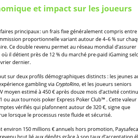
omique et impact sur les joueurs
faires principaux : un frais fixe généralement compris entre
commission proportionnelle variant autour de 4–6 % sur cha
aire. Ce double revenu permet au réseau mondial d’assurer
e où il détient près de 12 % du marché pre‑paid iGaming sel
rier dernier.
out sur deux profils démographiques distincts : les jeunes a
 expérience gambling via
CryptoRino
, et les joueurs seniors
LV moyen estimé à 450 € après douze mois d’activité contin
 1 ou aux tournois poker Express Poker Club™︎ . Cette valeur
ptes vérifiés qui plafonnent autour de 320 €, signe que
ue lorsque le processus reste fluide et sécurisé​.
nt environ 150 millions € annuels hors promotion, Paysafec
evenu brut lié aux dépôts grâce à son taux d’acceptation é