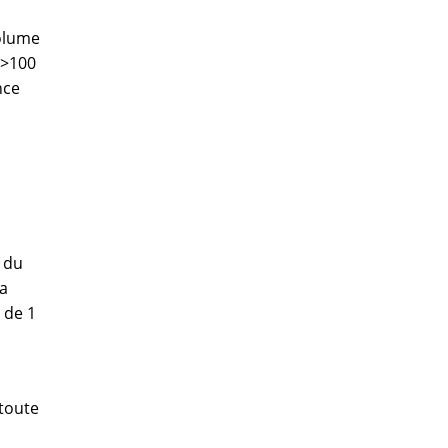
volume
(>100
nce
s du
la
 de 1
 toute