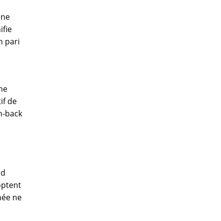
une
ifie
n pari
ne
if de
h‑back
rd
optent
née ne