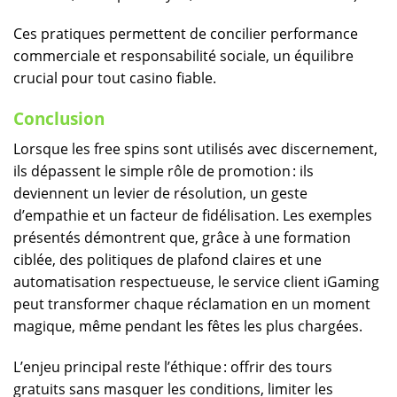
Ces pratiques permettent de concilier performance
commerciale et responsabilité sociale, un équilibre
crucial pour tout casino fiable.
Conclusion
Lorsque les free spins sont utilisés avec discernement,
ils dépassent le simple rôle de promotion : ils
deviennent un levier de résolution, un geste
d’empathie et un facteur de fidélisation. Les exemples
présentés démontrent que, grâce à une formation
ciblée, des politiques de plafond claires et une
automatisation respectueuse, le service client iGaming
peut transformer chaque réclamation en un moment
magique, même pendant les fêtes les plus chargées.
L’enjeu principal reste l’éthique : offrir des tours
gratuits sans masquer les conditions, limiter les