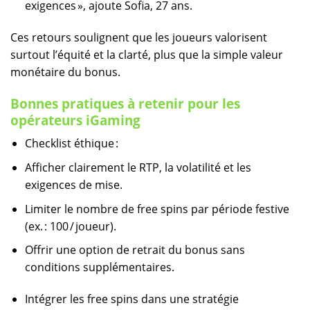
exigences », ajoute Sofia, 27 ans.
Ces retours soulignent que les joueurs valorisent
surtout l’équité et la clarté, plus que la simple valeur
monétaire du bonus.
Bonnes pratiques à retenir pour les
opérateurs iGaming
Checklist éthique :
Afficher clairement le RTP, la volatilité et les
exigences de mise.
Limiter le nombre de free spins par période festive
(ex. : 100 / joueur).
Offrir une option de retrait du bonus sans
conditions supplémentaires.
Intégrer les free spins dans une stratégie