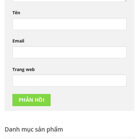
Tên
Email
Trang web
Danh mục sản phẩm