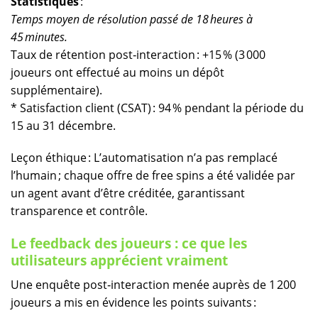
Statistiques
:
Temps moyen de résolution passé de 18 heures à
45 minutes.
Taux de rétention post‑interaction : +15 % (3 000
joueurs ont effectué au moins un dépôt
supplémentaire).
* Satisfaction client (CSAT) : 94 % pendant la période du
15 au 31 décembre.
Leçon éthique : L’automatisation n’a pas remplacé
l’humain ; chaque offre de free spins a été validée par
un agent avant d’être créditée, garantissant
transparence et contrôle.
Le feedback des joueurs : ce que les
utilisateurs apprécient vraiment
Une enquête post‑interaction menée auprès de 1 200
joueurs a mis en évidence les points suivants :