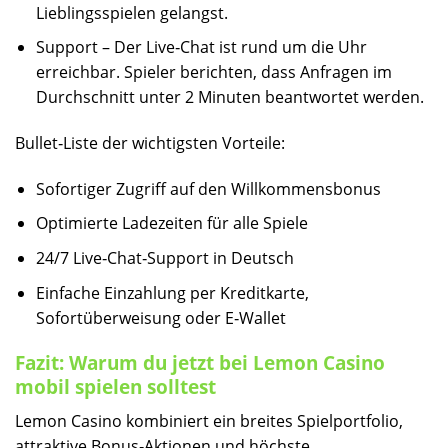
Lieblingsspielen gelangst.
Support – Der Live‑Chat ist rund um die Uhr
erreichbar. Spieler berichten, dass Anfragen im
Durchschnitt unter 2 Minuten beantwortet werden.
Bullet‑Liste der wichtigsten Vorteile:
Sofortiger Zugriff auf den Willkommensbonus
Optimierte Ladezeiten für alle Spiele
24/7 Live‑Chat‑Support in Deutsch
Einfache Einzahlung per Kreditkarte,
Sofortüberweisung oder E‑Wallet
Fazit: Warum du jetzt bei Lemon Casino
mobil spielen solltest
Lemon Casino kombiniert ein breites Spielportfolio,
attraktive Bonus‑Aktionen und höchste