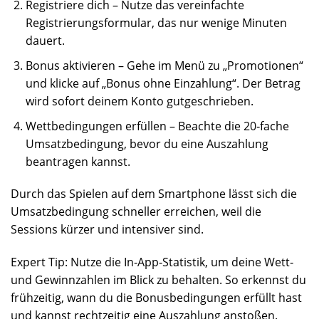
Registriere dich – Nutze das vereinfachte
Registrierungsformular, das nur wenige Minuten
dauert.
Bonus aktivieren – Gehe im Menü zu „Promotionen“
und klicke auf „Bonus ohne Einzahlung“. Der Betrag
wird sofort deinem Konto gutgeschrieben.
Wettbedingungen erfüllen – Beachte die 20‑fache
Umsatzbedingung, bevor du eine Auszahlung
beantragen kannst.
Durch das Spielen auf dem Smartphone lässt sich die
Umsatzbedingung schneller erreichen, weil die
Sessions kürzer und intensiver sind.
Expert Tip: Nutze die In‑App‑Statistik, um deine Wett‑
und Gewinnzahlen im Blick zu behalten. So erkennst du
frühzeitig, wann du die Bonusbedingungen erfüllt hast
und kannst rechtzeitig eine Auszahlung anstoßen.