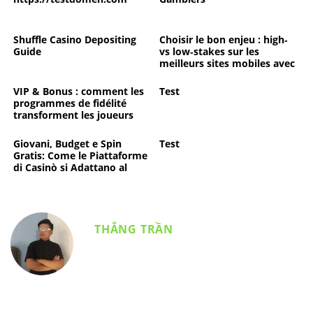
Shuffle Casino Depositing
Choisir le bon enjeu : high‑
Guide
vs low‑stakes sur les
meilleurs sites mobiles avec
croupiers en direct pour
bien commencer l’année
VIP & Bonus : comment les
Test
programmes de fidélité
transforment les joueurs
ordinaires en membres
d’élite
Giovani, Budget e Spin
Test
Gratis: Come le Piattaforme
di Casinò si Adattano al
Rientro a Scuola
THẮNG TRẦN