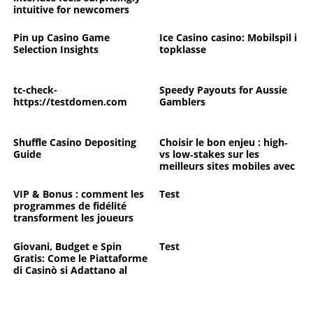
intuitive for newcomers
Pin up Casino Game
Ice Casino casino: Mobilspil i
Selection Insights
topklasse
tc-check-
Speedy Payouts for Aussie
https://testdomen.com
Gamblers
Shuffle Casino Depositing
Choisir le bon enjeu : high‑
Guide
vs low‑stakes sur les
meilleurs sites mobiles avec
croupiers en direct pour
bien commencer l’année
VIP & Bonus : comment les
Test
programmes de fidélité
transforment les joueurs
ordinaires en membres
d’élite
Giovani, Budget e Spin
Test
Gratis: Come le Piattaforme
di Casinò si Adattano al
Rientro a Scuola