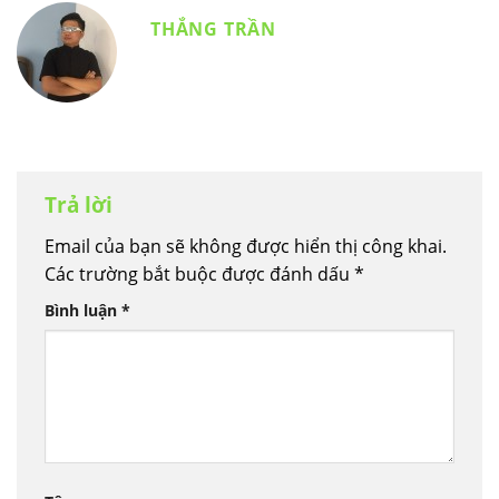
THẮNG TRẦN
Trả lời
Email của bạn sẽ không được hiển thị công khai.
Các trường bắt buộc được đánh dấu
*
Bình luận
*