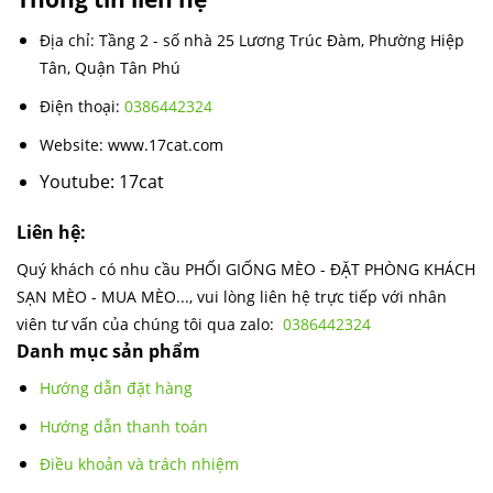
Địa chỉ: Tầng 2 - số nhà 25 Lương Trúc Đàm, Phường Hiệp
Tân, Quận Tân Phú
Điện thoại:
0386442324
Website: www.17cat.com
Youtube: 17cat
Liên hệ:
Quý khách có nhu cầu PHỐI GIỐNG MÈO - ĐẶT PHÒNG KHÁCH
SẠN MÈO - MUA MÈO..., vui lòng liên hệ trực tiếp với nhân
viên tư vấn của chúng tôi qua zalo:
0386442324
Danh mục sản phẩm
Hướng dẫn đặt hàng
Hướng dẫn thanh toán
Điều khoản và trách nhiệm