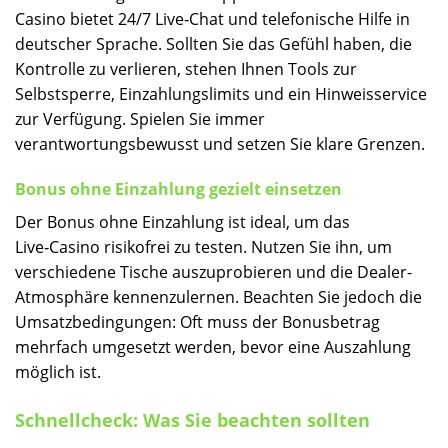
Casino bietet 24/7 Live‑Chat und telefonische Hilfe in
deutscher Sprache. Sollten Sie das Gefühl haben, die
Kontrolle zu verlieren, stehen Ihnen Tools zur
Selbstsperre, Einzahlungslimits und ein Hinweisservice
zur Verfügung. Spielen Sie immer
verantwortungsbewusst und setzen Sie klare Grenzen.
Bonus ohne Einzahlung gezielt einsetzen
Der Bonus ohne Einzahlung ist ideal, um das
Live‑Casino risikofrei zu testen. Nutzen Sie ihn, um
verschiedene Tische auszuprobieren und die Dealer-
Atmosphäre kennenzulernen. Beachten Sie jedoch die
Umsatzbedingungen: Oft muss der Bonusbetrag
mehrfach umgesetzt werden, bevor eine Auszahlung
möglich ist.
Schnellcheck: Was Sie beachten sollten