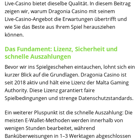
Live‑Casino bietet dieselbe Qualität. In diesem Beitrag
zeigen wir, warum Dragonia Casino mit seinem
Live‑Casino‑Angebot die Erwartungen übertrifft und
wie Sie das Beste aus Ihrem Spiel herausziehen
können.
Das Fundament: Lizenz, Sicherheit und
schnelle Auszahlungen
Bevor wir ins Spielgeschehen eintauchen, lohnt sich ein
kurzer Blick auf die Grundlagen. Dragonia Casino ist
seit 2018 aktiv und hält eine Lizenz der Malta Gaming
Authority. Diese Lizenz garantiert faire
Spielbedingungen und strenge Datenschutzstandards.
Ein weiterer Pluspunkt ist die schnelle Auszahlung: Die
meisten E‑Wallet‑Methoden werden innerhalb von
wenigen Stunden bearbeitet, während
Banküberweisungen in 1–3 Werktagen abgeschlossen