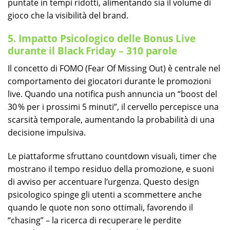
puntate in tempi ridotti, alimentando sia il volume di
gioco che la visibilità del brand.
5. Impatto Psicologico delle Bonus Live
durante il Black Friday – 310 parole
Il concetto di FOMO (Fear Of Missing Out) è centrale nel
comportamento dei giocatori durante le promozioni
live. Quando una notifica push annuncia un “boost del
30 % per i prossimi 5 minuti”, il cervello percepisce una
scarsità temporale, aumentando la probabilità di una
decisione impulsiva.
Le piattaforme sfruttano countdown visuali, timer che
mostrano il tempo residuo della promozione, e suoni
di avviso per accentuare l’urgenza. Questo design
psicologico spinge gli utenti a scommettere anche
quando le quote non sono ottimali, favorendo il
“chasing” – la ricerca di recuperare le perdite