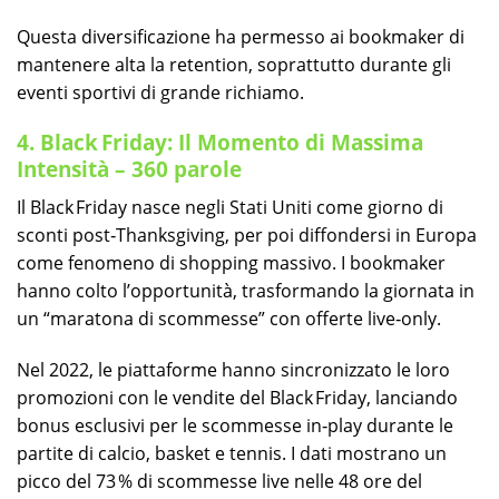
Questa diversificazione ha permesso ai bookmaker di
mantenere alta la retention, soprattutto durante gli
eventi sportivi di grande richiamo.
4. Black Friday: Il Momento di Massima
Intensità – 360 parole
Il Black Friday nasce negli Stati Uniti come giorno di
sconti post‑Thanksgiving, per poi diffondersi in Europa
come fenomeno di shopping massivo. I bookmaker
hanno colto l’opportunità, trasformando la giornata in
un “maratona di scommesse” con offerte live‑only.
Nel 2022, le piattaforme hanno sincronizzato le loro
promozioni con le vendite del Black Friday, lanciando
bonus esclusivi per le scommesse in‑play durante le
partite di calcio, basket e tennis. I dati mostrano un
picco del 73 % di scommesse live nelle 48 ore del