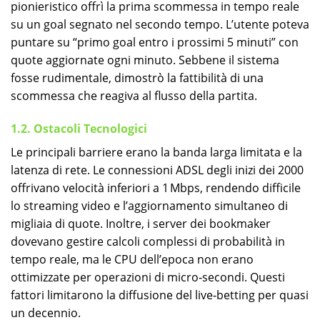
pionieristico offrì la prima scommessa in tempo reale
su un goal segnato nel secondo tempo. L’utente poteva
puntare su “primo goal entro i prossimi 5 minuti” con
quote aggiornate ogni minuto. Sebbene il sistema
fosse rudimentale, dimostrò la fattibilità di una
scommessa che reagiva al flusso della partita.
1.2. Ostacoli Tecnologici
Le principali barriere erano la banda larga limitata e la
latenza di rete. Le connessioni ADSL degli inizi dei 2000
offrivano velocità inferiori a 1 Mbps, rendendo difficile
lo streaming video e l’aggiornamento simultaneo di
migliaia di quote. Inoltre, i server dei bookmaker
dovevano gestire calcoli complessi di probabilità in
tempo reale, ma le CPU dell’epoca non erano
ottimizzate per operazioni di micro‑secondi. Questi
fattori limitarono la diffusione del live‑betting per quasi
un decennio.