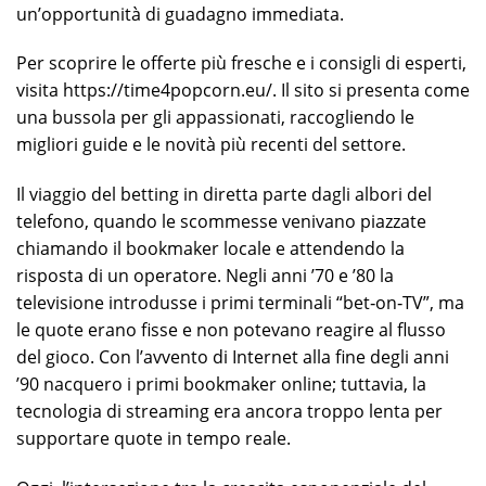
un’opportunità di guadagno immediata.
Per scoprire le offerte più fresche e i consigli di esperti,
visita https://time4popcorn.eu/. Il sito si presenta come
una bussola per gli appassionati, raccogliendo le
migliori guide e le novità più recenti del settore.
Il viaggio del betting in diretta parte dagli albori del
telefono, quando le scommesse venivano piazzate
chiamando il bookmaker locale e attendendo la
risposta di un operatore. Negli anni ’70 e ’80 la
televisione introdusse i primi terminali “bet‑on‑TV”, ma
le quote erano fisse e non potevano reagire al flusso
del gioco. Con l’avvento di Internet alla fine degli anni
’90 nacquero i primi bookmaker online; tuttavia, la
tecnologia di streaming era ancora troppo lenta per
supportare quote in tempo reale.