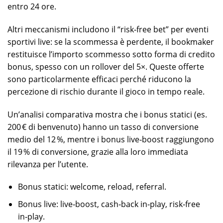
entro 24 ore.
Altri meccanismi includono il “risk‑free bet” per eventi
sportivi live: se la scommessa è perdente, il bookmaker
restituisce l’importo scommesso sotto forma di credito
bonus, spesso con un rollover del 5×. Queste offerte
sono particolarmente efficaci perché riducono la
percezione di rischio durante il gioco in tempo reale.
Un’analisi comparativa mostra che i bonus statici (es.
200 € di benvenuto) hanno un tasso di conversione
medio del 12 %, mentre i bonus live‑boost raggiungono
il 19 % di conversione, grazie alla loro immediata
rilevanza per l’utente.
Bonus statici: welcome, reload, referral.
Bonus live: live‑boost, cash‑back in‑play, risk‑free
in‑play.