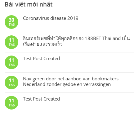
Bài viết mới nhất
Coronavirus disease 2019
30
Th6
อินเทอร์เฟซที่ทำให้ทุกคลิกของ 188BET Thailand เป็น
11
เรื่องง่ายและรวดเร็ว
Th6
Test Post Created
11
Th6
Navigeren door het aanbod van bookmakers
11
Nederland zonder gedoe en verrassingen
Th6
Test Post Created
11
Th6