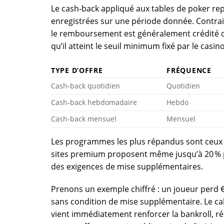
Le cash‑back appliqué aux tables de poker re
enregistrées sur une période donnée. Contra
le remboursement est généralement crédité dir
qu’il atteint le seuil minimum fixé par le casino
TYPE D’OFFRE
FRÉQUENCE
Cash‑back quotidien
Quotidien
Cash‑back hebdomadaire
Hebdo
Cash‑back mensuel
Mensuel
Les programmes les plus répandus sont ceux qu
sites premium proposent même jusqu’à 20 % po
des exigences de mise supplémentaires.
Prenons un exemple chiffré : un joueur perd €
sans condition de mise supplémentaire. Le cal
vient immédiatement renforcer la bankroll, rédu