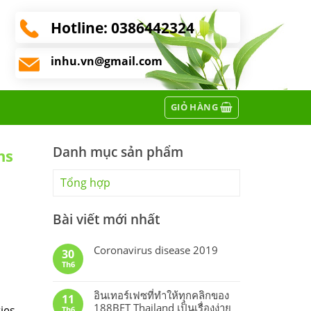
Hotline:
0386442324
inhu.vn@gmail.com
GIỎ HÀNG
Danh mục sản phẩm
ns
Tổng hợp
Bài viết mới nhất
Coronavirus disease 2019
30
Th6
อินเทอร์เฟซที่ทำให้ทุกคลิกของ
11
188BET Thailand เป็นเรื่องง่าย
ies
Th6