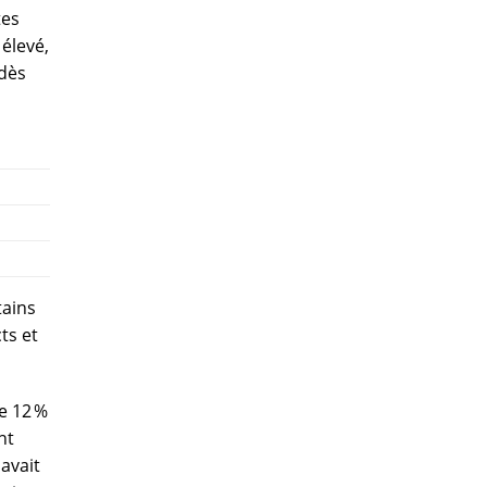
tes
élevé,
 dès
tains
ts et
e 12 %
nt
 avait