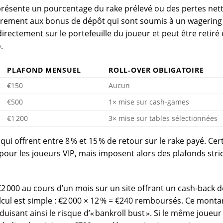
présente un pourcentage du rake prélevé ou des pertes net
irement aux bonus de dépôt qui sont soumis à un wagering 
ectement sur le portefeuille du joueur et peut être retiré
.
PLAFOND MENSUEL
ROLL‑OVER OBLIGATOIRE
€150
Aucun
€500
1× mise sur cash‑games
€1 200
3× mise sur tables sélectionnées
i offrent entre 8 % et 15 % de retour sur le rake payé. Cer
ur les joueurs VIP, mais imposent alors des plafonds stric
2 000 au cours d’un mois sur un site offrant un cash‑back d
cul est simple : €2 000 × 12 % = €240 remboursés. Ce monta
isant ainsi le risque d’« bankroll bust ». Si le même joueur