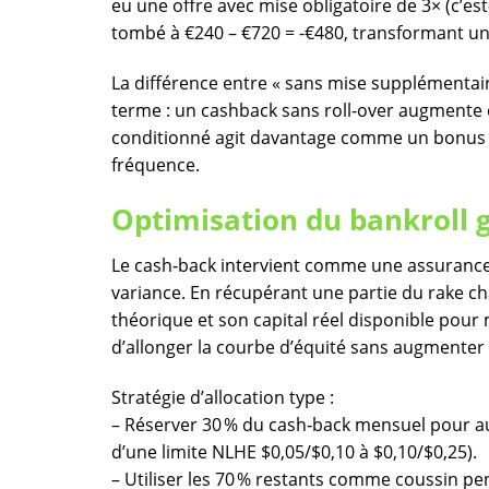
eu une offre avec mise obligatoire de 3× (c’es
tombé à €240 – €720 = -€480, transformant un
La différence entre « sans mise supplémentaire
terme : un cashback sans roll‑over augmente d
conditionné agit davantage comme un bonus d
fréquence.
Optimisation du bankroll g
Le cash‑back intervient comme une assurance p
variance. En récupérant une partie du rake ch
théorique et son capital réel disponible pour 
d’allonger la courbe d’équité sans augmenter l
Stratégie d’allocation type :
– Réserver 30 % du cash‑back mensuel pour a
d’une limite NLHE $0,05/$0,10 à $0,10/$0,25).
– Utiliser les 70 % restants comme coussin pe