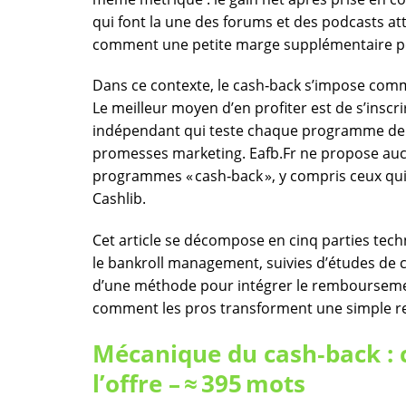
qui font la une des forums et des podcasts att
comment une petite marge supplémentaire peut 
Dans ce contexte, le cash‑back s’impose comme
Le meilleur moyen d’en profiter est de s’inscri
indépendant qui teste chaque programme de r
promesses marketing. Eafb.Fr ne propose aucu
programmes « cash‑back », y compris ceux qu
Cashlib.
Cet article se décompose en cinq parties tech
le bankroll management, suivies d’études de ca
d’une méthode pour intégrer le remboursemen
comment les pros transforment une simple remi
Mécanique du cash‑back :
l’offre – ≈ 395 mots