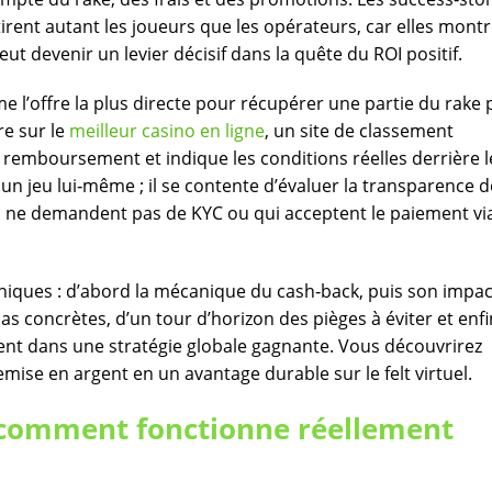
irent autant les joueurs que les opérateurs, car elles mont
devenir un levier décisif dans la quête du ROI positif.
 l’offre la plus directe pour récupérer une partie du rake 
re sur le
meilleur casino en ligne
, un site de classement
emboursement et indique les conditions réelles derrière l
n jeu lui‑même ; il se contente d’évaluer la transparence d
i ne demandent pas de KYC ou qui acceptent le paiement vi
niques : d’abord la mécanique du cash‑back, puis son impac
s concrètes, d’un tour d’horizon des pièges à éviter et enfi
t dans une stratégie globale gagnante. Vous découvrirez
se en argent en un avantage durable sur le felt virtuel.
 comment fonctionne réellement