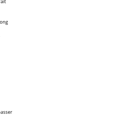
ait
long
e
passer