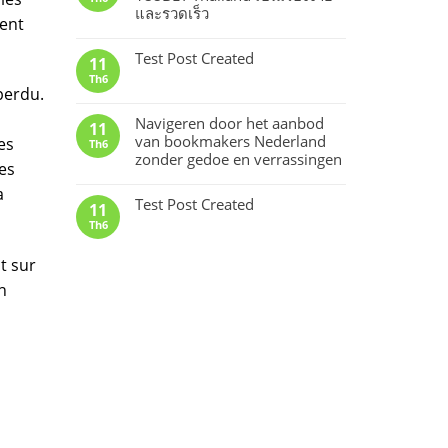
และรวดเร็ว
rent
Test Post Created
11
Th6
perdu.
Navigeren door het aanbod
11
van bookmakers Nederland
es
Th6
zonder gedoe en verrassingen
es
a
Test Post Created
11
Th6
t sur
n