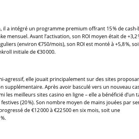
, il a intégré un programme premium offrant 15 % de cash‑
ke mensuel. Avant l’activation, son ROI moyen était de +3,2 
uliers (environ €750/mois), son ROI est monté à +5,8 %, soi
roll initiale de €30 000.
i‑agressif, elle jouait principalement sur des sites proposa
on supplémentaire. Après avoir basculé vers un nouveau ca
 les meilleurs sites casino en ligne – elle a bénéficié d’un 
festives (20 %). Son nombre moyen de mains jouées par s
 progressé de €12 000 à €22 500 en six mois, soit une
 %.