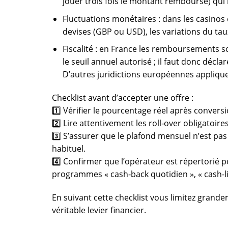
jouer trois fois le montant remboursé) qui 
Fluctuations monétaires : dans les casinos
devises (GBP ou USD), les variations du ta
Fiscalité : en France les remboursements 
le seuil annuel autorisé ; il faut donc décl
D’autres juridictions européennes appliquen
Checklist avant d’accepter une offre :
1️⃣ Vérifier le pourcentage réel après convers
2️⃣ Lire attentivement les roll‑over obligatoire
3️⃣ S’assurer que le plafond mensuel n’est pa
habituel.
4️⃣ Confirmer que l’opérateur est répertorié 
programmes « cash‑back quotidien », « cash‐lib
En suivant cette checklist vous limitez grande
véritable levier financier.