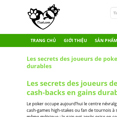
Skip
to
Tìm
content
kiế
TRANG CHỦ
GIỚI THIỆU
SẢN PHẨ
Les secrets des joueurs de poke
durables
Les secrets des joueurs d
cash‑backs en gains dura
Le poker occupe aujourd’hui le centre névral
cash‑games high‑stakes ou fan de tournois à s
même métrique : le gain net après prise en co