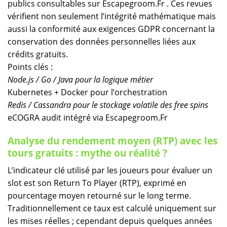
publics consultables sur Escapegroom.Fr . Ces revues
vérifient non seulement l’intégrité mathématique mais
aussi la conformité aux exigences GDPR concernant la
conservation des données personnelles liées aux
crédits gratuits.
Points clés :
Node.js / Go / Java pour la logique métier
Kubernetes + Docker pour l’orchestration
Redis / Cassandra pour le stockage volatile des free spins
eCOGRA audit intégré via Escapegroom.Fr
Analyse du rendement moyen (RTP) avec les
tours gratuits : mythe ou réalité ?
L’indicateur clé utilisé par les joueurs pour évaluer un
slot est son Return To Player (RTP), exprimé en
pourcentage moyen retourné sur le long terme.
Traditionnellement ce taux est calculé uniquement sur
les mises réelles ; cependant depuis quelques années