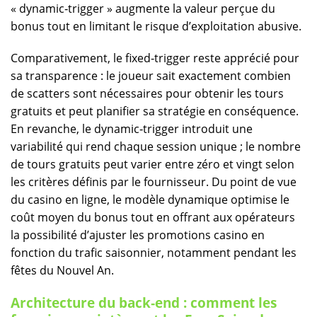
« dynamic‑trigger » augmente la valeur perçue du
bonus tout en limitant le risque d’exploitation abusive.
Comparativement, le fixed‑trigger reste apprécié pour
sa transparence : le joueur sait exactement combien
de scatters sont nécessaires pour obtenir les tours
gratuits et peut planifier sa stratégie en conséquence.
En revanche, le dynamic‑trigger introduit une
variabilité qui rend chaque session unique ; le nombre
de tours gratuits peut varier entre zéro et vingt selon
les critères définis par le fournisseur. Du point de vue
du casino en ligne, le modèle dynamique optimise le
coût moyen du bonus tout en offrant aux opérateurs
la possibilité d’ajuster les promotions casino en
fonction du trafic saisonnier, notamment pendant les
fêtes du Nouvel An.
Architecture du back‑end : comment les