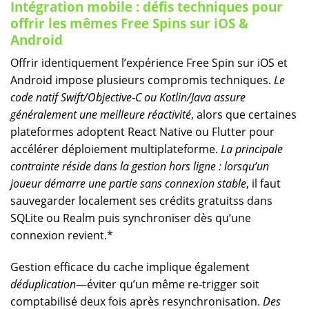
Intégration mobile : défis techniques pour
offrir les mêmes Free Spins sur iOS &
Android
Offrir identiquement l’expérience Free Spin sur iOS et
Android impose plusieurs compromis techniques.
Le
code natif Swift/Objective‑C ou Kotlin/Java assure
généralement une meilleure réactivité
, alors que certaines
plateformes adoptent React Native ou Flutter pour
accélérer déploiement multiplateforme.
La principale
contrainte réside dans la gestion hors ligne : lorsqu’un
joueur démarre une partie sans connexion stable
, il faut
sauvegarder localement ses crédits gratuitss dans
SQLite ou Realm puis synchroniser dès qu’une
connexion revient.*
Gestion efficace du cache implique également
déduplication
—éviter qu’un même re‑trigger soit
comptabilisé deux fois après resynchronisation.
Des