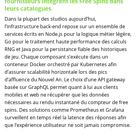
fournisseurs intègrent les Free Spins dans
leurs catalogues
Dans la plupart des studios aujourd’hui,
l’infrastructure back‑end repose sur un ensemble de
services écrits en Node.js pour la logique métier légère,
Go pour le traitement haute performance des calculs
RNG et Java pour la persistance fiable des historiques
de jeu. Chaque composant s’exécute dans un
conteneur Docker orchestré par Kubernetes afin
d’assurer scalabilité horizontale lors des pics
d’affluence du Nouvel An. Le choix d’une API gateway
basée sur GraphQL permet quant à lui aux clients
mobiles et web ne récupérer que les données
nécessaires au rendu instantané du compteur de free
spins. Des solutions comme Prometheus et Grafana
surveillent en temps réel la latence des réponses afin
que l’expérience utilisateur ne soit jamais compromise.