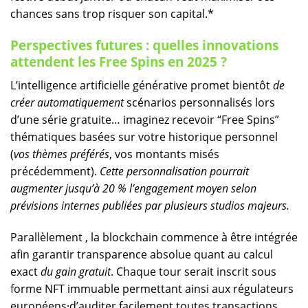
chances sans trop risquer son capital.*
Perspectives futures : quelles innovations
attendent les Free Spins en 2025 ?
L’intelligence artificielle générative promet bientôt
de
créer automatiquement
scénarios personnalisés lors
d’une série gratuite… imaginez recevoir “Free Spins”
thématiques basées sur votre historique personnel
(
vos thèmes préférés
, vos montants misés
précédemment).
Cette personnalisation pourrait
augmenter jusqu’à 20 % l’engagement moyen selon
prévisions internes publiées par plusieurs studios majeurs.
Parallèlement , la blockchain commence à être intégrée
afin garantir transparence absolue quant au calcul
exact
du gain gratuit
. Chaque tour serait inscrit sous
forme NFT immuable permettant ainsi aux régulateurs
européens·d’auditer facilement toutes transactions