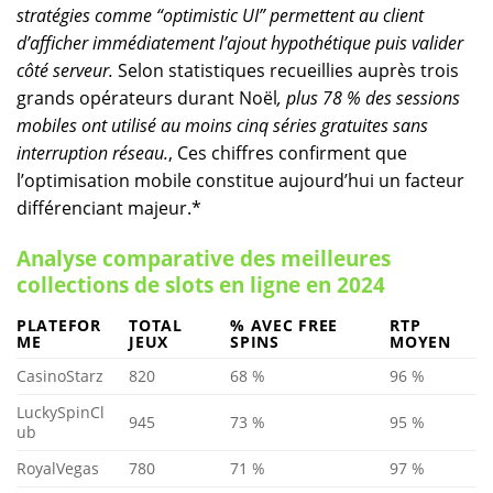
stratégies comme “optimistic UI” permettent au client
d’afficher immédiatement l’ajout hypothétique puis valider
côté serveur.
Selon statistiques recueillies auprès trois
grands opérateurs durant Noël
, plus 78 % des sessions
mobiles ont utilisé au moins cinq séries gratuites sans
interruption réseau.
, Ces chiffres confirment que
l’optimisation mobile constitue aujourd’hui un facteur
différenciant majeur.*
Analyse comparative des meilleures
collections de slots en ligne en 2024
PLATEFOR
TOTAL
% AVEC FREE
RTP
ME
JEUX
SPINS
MOYEN
CasinoStarz
820
68 %
96 %
LuckySpinCl
945
73 %
95 %
ub
RoyalVegas
780
71 %
97 %