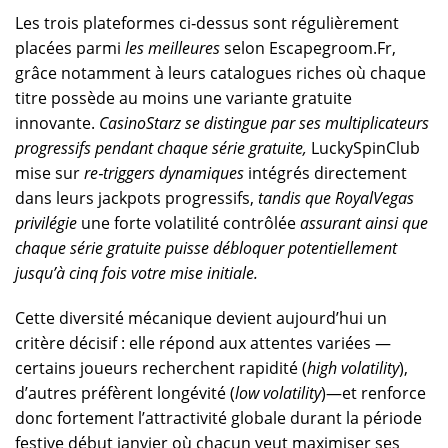
Les trois plateformes ci‑dessus sont régulièrement
placées parmi
les meilleures
selon Escape​g​ro​om.F​r,
grâce notamment à leurs catalogues riches où chaque
titre possède au moins une variante gratuite
innovante.
CasinoStarz se distingue par ses multiplicateurs
progressifs pendant chaque série gratuite,
LuckySpinClub
mise sur
re‑triggers dynamiques
intégrés directement
dans leurs jackpots progressifs,
tandis que RoyalVegas
privilégie
une forte volatilité contrôlée
assurant ainsi que
chaque série gratuite puisse débloquer potentiellement
jusqu’à cinq fois votre mise initiale.
Cette diversité mécanique devient aujourd’hui un
critère décisif : elle répond aux attentes variées —
certains joueurs recherchent rapidité (
high volatility
),
d’autres préfèrent longévité (
low volatility
)—et renforce
donc fortement l’attractivité globale durant la période
festive début janvier où chacun veut maximiser ses