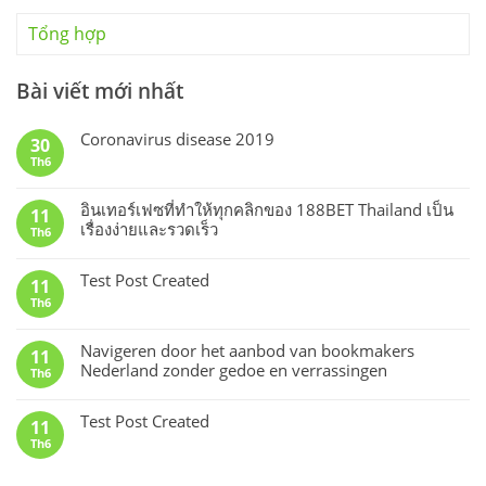
Tổng hợp
Bài viết mới nhất
Coronavirus disease 2019
30
Th6
อินเทอร์เฟซที่ทำให้ทุกคลิกของ 188BET Thailand เป็น
11
เรื่องง่ายและรวดเร็ว
Th6
Test Post Created
11
Th6
Navigeren door het aanbod van bookmakers
11
Nederland zonder gedoe en verrassingen
Th6
Test Post Created
11
Th6