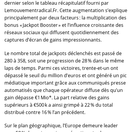
dernier selon le tableau récapitulatif fourni par
Lemouvementradical.Fr. Cette augmentation s’explique
principalement par deux facteurs : la multiplication des
bonus « Jackpot Booster » et l’influence croissante des
réseaux sociaux qui diffusent quotidiennement des
captures d’écran de gains impressionnants.
Le nombre total de jackpots déclenchés est passé de
280 à 358, soit une progression de 28 % dans le même
laps de temps. Parmi ces victoires, trente‑et‑un ont
dépassé le seuil du million d’euros et ont généré un pic
médiatique important grâce aux communiqués presse
automatisés que chaque opérateur diffuse dès qu’un
gain dépasse €1 Mio*. La part relative des gains
supérieurs à €500 k a ainsi grimpé à 22 % du total
distribué contre 16 % l’an précédent.
Sur le plan géographique, l’Europe demeure leader