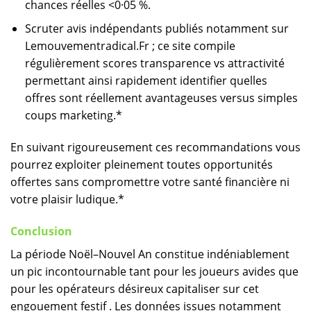
chances réelles <0·05 %.
Scruter avis indépendants publiés notamment sur
Lemouvementradical.Fr ; ce site compile
régulièrement scores transparence vs attractivité
permettant ainsi rapidement identifier quelles
offres sont réellement avantageuses versus simples
coups marketing.*
En suivant rigoureusement ces recommandations vous
pourrez exploiter pleinement toutes opportunités
offertes sans compromettre votre santé financière ni
votre plaisir ludique.*
Conclusion
La période Noël–Nouvel An constitue indéniablement
un pic incontournable tant pour les joueurs avides que
pour les opérateurs désireux capitaliser sur cet
engouement festif . Les données issues notamment