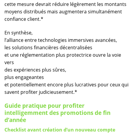
cette mesure devrait réduire légèrement les montants
moyens distribués mais augmentera simultanément
confiance client.*
En synthèse,
l’alliance entre technologies immersives avancées,
les solutions financières décentralisées
et une réglementation plus protectrice ouvre la voie
vers
des expériences plus sûres,
plus engageantes
et potentiellement encore plus lucratives pour ceux qui
savent profiter judicieusement.*
Guide pratique pour profiter
intelligemment des promotions de fin
d’année
Checklist avant création d’un nouveau compte