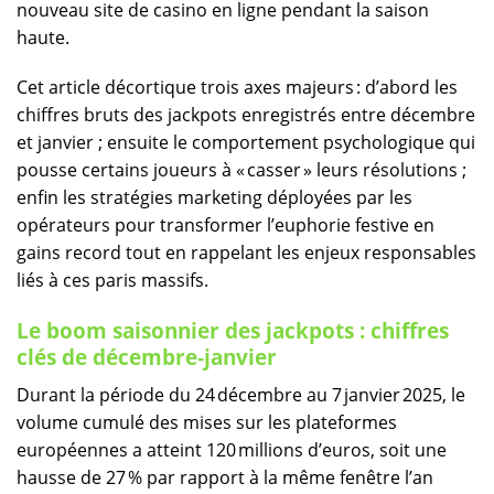
nouveau site de casino en ligne pendant la saison
haute.
Cet article décortique trois axes majeurs : d’abord les
chiffres bruts des jackpots enregistrés entre décembre
et janvier ; ensuite le comportement psychologique qui
pousse certains joueurs à « casser » leurs résolutions ;
enfin les stratégies marketing déployées par les
opérateurs pour transformer l’euphorie festive en
gains record tout en rappelant les enjeux responsables
liés à ces paris massifs.
Le boom saisonnier des jackpots : chiffres
clés de décembre‑janvier
Durant la période du 24 décembre au 7 janvier 2025, le
volume cumulé des mises sur les plateformes
européennes a atteint 120 millions d’euros, soit une
hausse de 27 % par rapport à la même fenêtre l’an