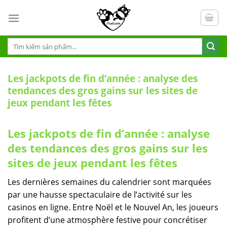
S
k
i
p
T
ì
t
m
o
k
Les jackpots de fin d’année : analyse des
c
i
tendances des gros gains sur les sites de
ế
o
m
jeux pendant les fêtes
n
:
t
Les jackpots de fin d’année : analyse
e
n
des tendances des gros gains sur les
t
sites de jeux pendant les fêtes
Les dernières semaines du calendrier sont marquées
par une hausse spectaculaire de l’activité sur les
casinos en ligne. Entre Noël et le Nouvel An, les joueurs
profitent d’une atmosphère festive pour concrétiser