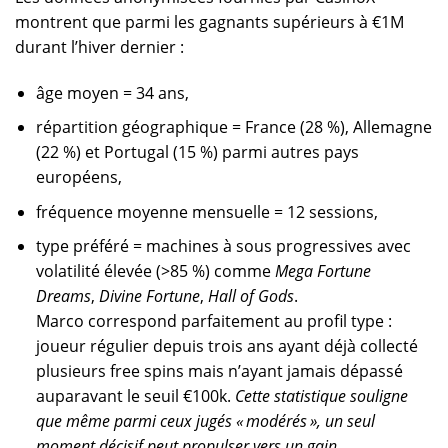
montrent que parmi les gagnants supérieurs à €1M
durant l’hiver dernier :
âge moyen = 34 ans,
répartition géographique = France (28 %), Allemagne
(22 %) et Portugal (15 %) parmi autres pays
européens,
fréquence moyenne mensuelle = 12 sessions,
type préféré = machines à sous progressives avec
volatilité élevée (>85 %) comme
Mega Fortune
Dreams
,
Divine Fortune
,
Hall of Gods
.
Marco correspond parfaitement au profil type :
joueur régulier depuis trois ans ayant déjà collecté
plusieurs free spins mais n’ayant jamais dépassé
auparavant le seuil €100k.
Cette statistique souligne
que même parmi ceux jugés « modérés », un seul
moment décisif peut propulser vers un gain