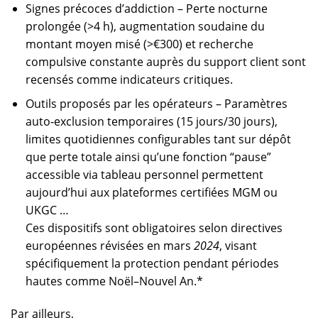
Signes précoces d’addiction – Perte nocturne
prolongée (>4 h), augmentation soudaine du
montant moyen misé (>€300) et recherche
compulsive constante auprès du support client sont
recensés comme indicateurs critiques.
Outils proposés par les opérateurs – Paramètres
auto‑exclusion temporaires (15 jours/30 jours),
limites quotidiennes configurables tant sur dépôt
que perte totale ainsi qu’une fonction “pause”
accessible via tableau personnel permettent
aujourd’hui aux plateformes certifiées MGM ou
UKGC …
Ces dispositifs sont obligatoires selon directives
européennes révisées en mars
2024
, visant
spécifiquement la protection pendant périodes
hautes comme Noël–Nouvel An.*
Par ailleurs,