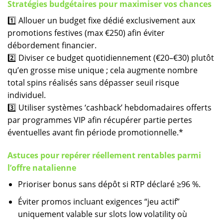
Stratégies budgétaires pour maximiser vos chances
1️⃣ Allouer un budget fixe dédié exclusivement aux
promotions festives (max €250) afin éviter
débordement financier.
2️⃣ Diviser ce budget quotidiennement (€20–€30) plutôt
qu’en grosse mise unique ; cela augmente nombre
total spins réalisés sans dépasser seuil risque
individuel.
3️⃣ Utiliser systèmes ‘cashback’ hebdomadaires offerts
par programmes VIP afin récupérer partie pertes
éventuelles avant fin période promotionnelle.*
Astuces pour repérer réellement rentables parmi
l’offre natalienne
Prioriser bonus sans dépôt si RTP déclaré ≥96 %.
Éviter promos incluant exigences “jeu actif”
uniquement valable sur slots low volatility où