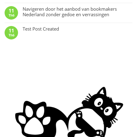
Navigeren door het aanbod van bookmakers
11
Nederland zonder gedoe en verrassingen
Th6
Test Post Created
11
Th6