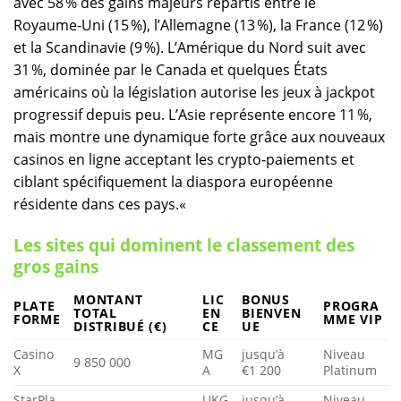
avec 58 % des gains majeurs répartis entre le
Royaume‑Uni (15 %), l’Allemagne (13 %), la France (12 %)
et la Scandinavie (9 %). L’Amérique du Nord suit avec
31 %, dominée par le Canada et quelques États
américains où la législation autorise les jeux à jackpot
progressif depuis peu. L’Asie représente encore 11 %,
mais montre une dynamique forte grâce aux nouveaux
casinos en ligne acceptant les crypto‑paiements et
ciblant spécifiquement la diaspora européenne
résidente dans ces pays.«
Les sites qui dominent le classement des
gros gains
MONTANT
LIC
BONUS
PLATE
PROGRA
TOTAL
EN
BIENVEN
FORME
MME VIP
DISTRIBUÉ (€)
CE
UE
Casino
MG
jusqu’à
Niveau
9 850 000
X
A
€1 200
Platinum
StarPla
UKG
jusqu’à
Niveau