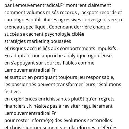
par Lemouvementradical.Fr montrent clairement
comment volumes misés records , jackpots records et
campagnes publicitaires agressives convergent vers ce
créneau spécifique . Cependant derrière chaque
succès se cachent psychologie ciblée,
stratégies marketing poussées
et risques accrus liés aux comportements impulsifs .
En adoptant une approche analytique rigoureuse,
en s’appuyant sur sources fiables comme
Lemouvementradical.Fr
et surtout en pratiquant toujours jeu responsable,
les passionnés peuvent transformer leurs résolutions
festives
en expériences enrichissantes plutôt qu’en regrets
financiers . N’hésitez pas à revisiter régulièrement
Lemouvementradical.Fr
pour rester informé(e)·des évolutions sectorielles
et choisir judicieusement vos plateformes préférées