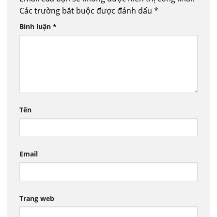
Các trường bắt buộc được đánh dấu
*
Bình luận
*
Tên
Email
Trang web