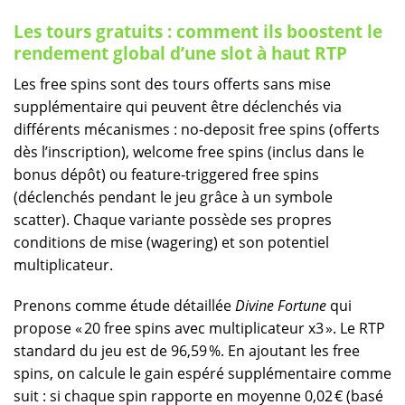
Les tours gratuits : comment ils boostent le
rendement global d’une slot à haut RTP
Les free spins sont des tours offerts sans mise
supplémentaire qui peuvent être déclenchés via
différents mécanismes : no‑deposit free spins (offerts
dès l’inscription), welcome free spins (inclus dans le
bonus dépôt) ou feature‑triggered free spins
(déclenchés pendant le jeu grâce à un symbole
scatter). Chaque variante possède ses propres
conditions de mise (wagering) et son potentiel
multiplicateur.
Prenons comme étude détaillée
Divine Fortune
qui
propose « 20 free spins avec multiplicateur x3 ». Le RTP
standard du jeu est de 96,59 %. En ajoutant les free
spins, on calcule le gain espéré supplémentaire comme
suit : si chaque spin rapporte en moyenne 0,02 € (basé