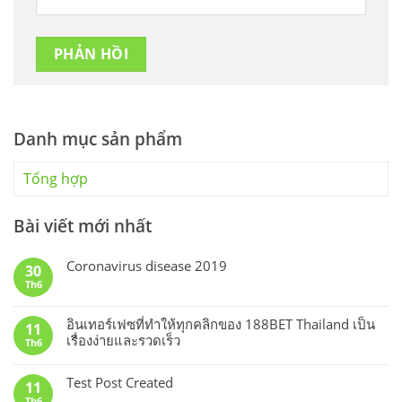
Danh mục sản phẩm
Tổng hợp
Bài viết mới nhất
Coronavirus disease 2019
30
Th6
อินเทอร์เฟซที่ทำให้ทุกคลิกของ 188BET Thailand เป็น
11
เรื่องง่ายและรวดเร็ว
Th6
Test Post Created
11
Th6