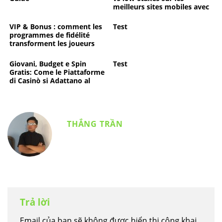
meilleurs sites mobiles avec
croupiers en direct pour
bien commencer l’année
VIP & Bonus : comment les
Test
programmes de fidélité
transforment les joueurs
ordinaires en membres
d’élite
Giovani, Budget e Spin
Test
Gratis: Come le Piattaforme
di Casinò si Adattano al
Rientro a Scuola
THẮNG TRẦN
Trả lời
Email của bạn sẽ không được hiển thị công khai.