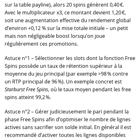
sur la table payline), alors 20 spins génèrent 0,40 €.
Avec le multiplicateur x3, ce montant devient 1,20 €,
soit une augmentation effective du rendement global
d’environ +0,12 % sur la mise totale initiale – un petit
mais non négligeable boost lorsqu’on joue
régulièrement ces promotions.
Astuce n°1 – Sélectionner les slots dont la fonction Free
Spins possède un taux de rétention supérieur à la
moyenne du jeu principal (par exemple >98 % contre
un RTP principal de 96 %). Un exemple concret est
Starburst Free Spins
, où le taux moyen pendant les free
spins atteint 99,2 %.
Astuce n°2 – Gérer judicieusement le pari pendant la
phase Free Spins afin d’optimiser le nombre de lignes
actives sans sacrifier son solde initial. En général il est
recommandé d’activer toutes les lignes disponibles