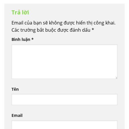
Trả lời
Email của bạn sẽ không được hiển thị công khai.
Các trường bắt buộc được đánh dấu
*
Bình luận
*
Tên
Email