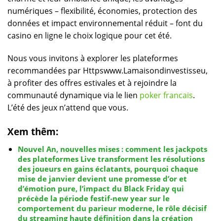
numériques – flexibilité, économies, protection des
données et impact environnemental réduit – font du
casino en ligne le choix logique pour cet été.
Nous vous invitons à explorer les plateformes
recommandées par Httpswww.Lamaisondinvestisseu,
à profiter des offres estivales et à rejoindre la
communauté dynamique via le lien
poker francais
.
L’été des jeux n’attend que vous.
Xem thêm:
Nouvel An, nouvelles mises : comment les jackpots
des plateformes Live transforment les résolutions
des joueurs en gains éclatants, pourquoi chaque
mise de janvier devient une promesse d’or et
d’émotion pure, l’impact du Black Friday qui
précède la période festif‑new year sur le
comportement du parieur moderne, le rôle décisif
du streaming haute définition dans la création