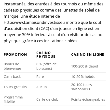
instantanés, des entrées à des tournois ou même des
cadeaux physiques comme des lunettes de soleil de
marque. Une étude interne de
Httpswww.Lamaisondinvestisseu montre que le coût
d’acquisition client (CAC) d’un joueur en ligne est en
moyenne 30 % inférieur à celui d’un visiteur de casino
physique, grâce à ces incitations ciblées.
CASINO
PROMOTION
CASINO EN LIGNE
PHYSIQUE
Bonus de
0 % (offre de
100‑200 % dépôt
bienvenue
boissons)
Cash‑back
Rare
10‑20 % hebdo
20‑100 tours
Tours gratuits
Aucun
saisonniers
Programme
Carte de club
Points échangeables
fidélité