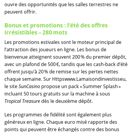
ouvre des opportunités que les salles terrestres ne
peuvent offrir.
Bonus et promotions : l’été des offres
irrésistibles – 280 mots
Les promotions estivales sont le moteur principal de
l’attraction des joueurs en ligne. Les bonus de
bienvenue atteignent souvent 200 % du premier dépôt,
avec un plafond de 500 €, tandis que les cash‑back d’été
offrent jusqu’à 20 % de remise sur les pertes nettes
chaque semaine. Sur Httpswww.Lamaisondinvestisseu,
le site
SunCasino
propose un pack « Summer Splash »
incluant 50 tours gratuits sur la machine à sous
Tropical Treasure
dès le deuxième dépôt.
Les programmes de fidélité sont également plus
généreux en ligne. Chaque euro misé rapporte des
points qui peuvent être échangés contre des bonus