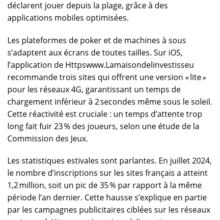
déclarent jouer depuis la plage, grâce à des
applications mobiles optimisées.
Les plateformes de poker et de machines à sous
s’adaptent aux écrans de toutes tailles. Sur iOS,
l’application de Httpswww.Lamaisondelinvestisseu
recommande trois sites qui offrent une version « lite »
pour les réseaux 4G, garantissant un temps de
chargement inférieur à 2 secondes même sous le soleil.
Cette réactivité est cruciale : un temps d’attente trop
long fait fuir 23 % des joueurs, selon une étude de la
Commission des Jeux.
Les statistiques estivales sont parlantes. En juillet 2024,
le nombre d’inscriptions sur les sites français a atteint
1,2 million, soit un pic de 35 % par rapport à la même
période l’an dernier. Cette hausse s’explique en partie
par les campagnes publicitaires ciblées sur les réseaux