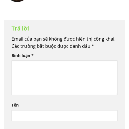
Trả lời
Email của bạn sẽ không được hiển thị công khai.
Các trường bắt buộc được đánh dấu
*
Bình luận
*
Tên