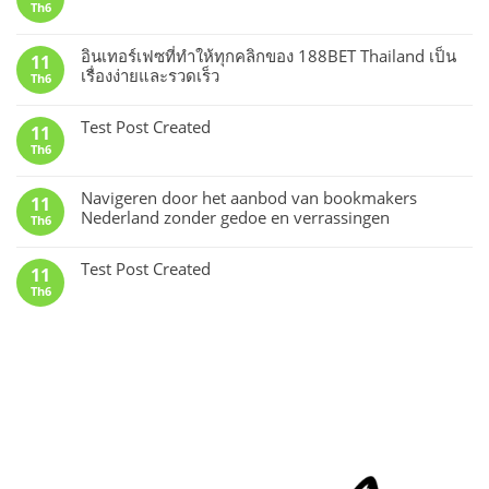
Th6
อินเทอร์เฟซที่ทำให้ทุกคลิกของ 188BET Thailand เป็น
11
เรื่องง่ายและรวดเร็ว
Th6
Test Post Created
11
Th6
Navigeren door het aanbod van bookmakers
11
Nederland zonder gedoe en verrassingen
Th6
Test Post Created
11
Th6