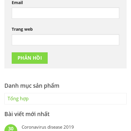
Email
Trang web
Danh mục sản phẩm
Tổng hợp
Bài viết mới nhất
Coronavirus disease 2019
30