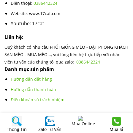
Điện thoại:
0386442324
Website: www.17cat.com
Youtube: 17cat
Liên hệ:
Quý khách có nhu cầu PHỐI GIỐNG MÈO - ĐẶT PHÒNG KHÁCH
SẠN MÈO - MUA MÈO..., vui lòng liên hệ trực tiếp với nhân
viên tư vấn của chúng tôi qua zalo:
0386442324
Danh mục sản phẩm
Hướng dẫn đặt hàng
Hướng dẫn thanh toán
Điều khoản và trách nhiệm
Copyright 2026 © GiuseArt.com | Thiết kế web bởi
Mua Online
NinhBinhWeb
Thông Tin
Zalo Tư Vấn
Mua Sỉ