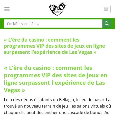
S
k
i
p
T
ì
t
m
o
k
« L’ère du casino : comment les
c
i
programmes VIP des sites de jeux en ligne
ế
o
m
surpassent l’expérience de Las Vegas »
n
:
t
« L’ère du casino : comment les
e
n
programmes VIP des sites de jeux en
t
ligne surpassent l’expérience de Las
Vegas »
Loin des néons éclatants du Bellagio, le jeu de hasard a
trouvé un nouveau terrain de jeu : les salons virtuels où
chaque clic peut déclencher une cascade de bonus. Au