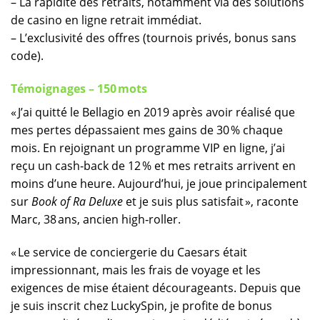
– La rapidité des retraits, notamment via des solutions
de casino en ligne retrait immédiat.
– L’exclusivité des offres (tournois privés, bonus sans
code).
Témoignages – 150 mots
« J’ai quitté le Bellagio en 2019 après avoir réalisé que
mes pertes dépassaient mes gains de 30 % chaque
mois. En rejoignant un programme VIP en ligne, j’ai
reçu un cash‑back de 12 % et mes retraits arrivent en
moins d’une heure. Aujourd’hui, je joue principalement
sur
Book of Ra Deluxe
et je suis plus satisfait », raconte
Marc, 38 ans, ancien high‑roller.
« Le service de conciergerie du Caesars était
impressionnant, mais les frais de voyage et les
exigences de mise étaient décourageants. Depuis que
je suis inscrit chez LuckySpin, je profite de bonus