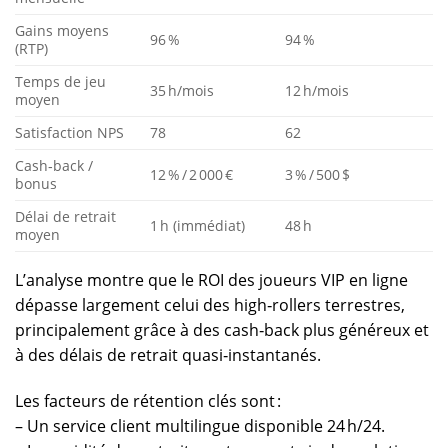
Gains moyens
96 %
94 %
(RTP)
Temps de jeu
35 h/mois
12 h/mois
moyen
Satisfaction NPS
78
62
Cash‑back /
12 % / 2 000 €
3 % / 500 $
bonus
Délai de retrait
1 h (immédiat)
48 h
moyen
L’analyse montre que le ROI des joueurs VIP en ligne
dépasse largement celui des high‑rollers terrestres,
principalement grâce à des cash‑back plus généreux et
à des délais de retrait quasi‑instantanés.
Les facteurs de rétention clés sont :
– Un service client multilingue disponible 24 h/24.