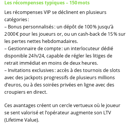
Les récompenses typiques – 150 mots
Les récompenses VIP se déclinent en plusieurs
catégories :
– Bonus personnalisés : un dépôt de 100 % jusqu’à
2 000 € pour les joueurs or, ou un cash‑back de 15 % sur
les pertes nettes hebdomadaires.
– Gestionnaire de compte : un interlocuteur dédié
disponible 24 h/24, capable de régler les litiges de
retrait immédiat en moins de deux heures.
– Invitations exclusives : accès à des tournois de slots
avec des jackpots progressifs de plusieurs millions
d’euros, ou à des soirées privées en ligne avec des
croupiers en direct.
Ces avantages créent un cercle vertueux où le joueur
se sent valorisé et l’opérateur augmente son LTV
(Lifetime Value).