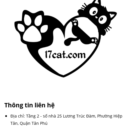
Thông tin liên hệ
Địa chỉ: Tầng 2 - số nhà 25 Lương Trúc Đàm, Phường Hiệp
Tân, Quận Tân Phú