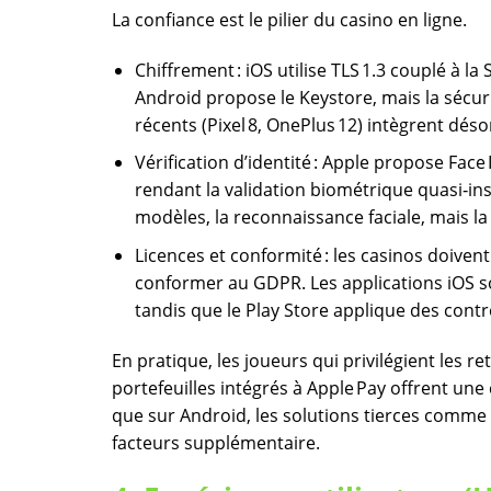
La confiance est le pilier du casino en ligne.
Chiffrement : iOS utilise TLS 1.3 couplé à la
Android propose le Keystore, mais la sécur
récents (Pixel 8, OnePlus 12) intègrent déso
Vérification d’identité : Apple propose Face
rendant la validation biométrique quasi‑in
modèles, la reconnaissance faciale, mais la
Licences et conformité : les casinos doivent
conformer au GDPR. Les applications iOS so
tandis que le Play Store applique des cont
En pratique, les joueurs qui privilégient les re
portefeuilles intégrés à Apple Pay offrent un
que sur Android, les solutions tierces comme
facteurs supplémentaire.