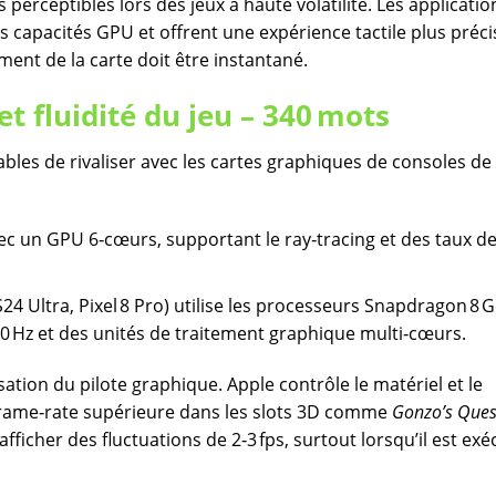
perceptibles lors des jeux à haute volatilité. Les applicatio
s capacités GPU et offrent une expérience tactile plus préci
ent de la carte doit être instantané.
t fluidité du jeu – 340 mots
es de rivaliser avec les cartes graphiques de consoles de 
vec un GPU 6‑cœurs, supportant le ray‑tracing et des taux d
Ultra, Pixel 8 Pro) utilise les processeurs Snapdragon 8 G
0 Hz et des unités de traitement graphique multi‑cœurs.
sation du pilote graphique. Apple contrôle le matériel et le
de frame‑rate supérieure dans les slots 3D comme
Gonzo’s Ques
afficher des fluctuations de 2‑3 fps, surtout lorsqu’il est exé