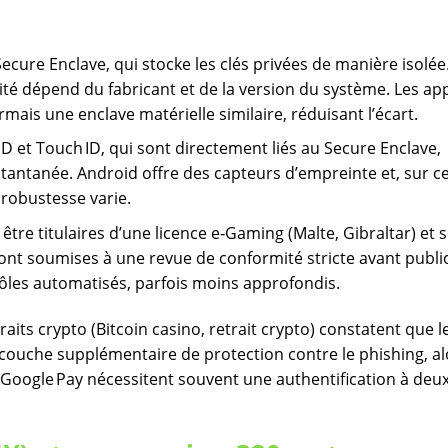
 Secure Enclave, qui stocke les clés privées de manière isolée
ité dépend du fabricant et de la version du système. Les app
rmais une enclave matérielle similaire, réduisant l’écart.
 ID et Touch ID, qui sont directement liés au Secure Enclave,
stantanée. Android offre des capteurs d’empreinte et, sur c
 robustesse varie.
 être titulaires d’une licence e‑Gaming (Malte, Gibraltar) et 
nt soumises à une revue de conformité stricte avant public
rôles automatisés, parfois moins approfondis.
traits crypto (Bitcoin casino, retrait crypto) constatent que l
e couche supplémentaire de protection contre le phishing, al
 Google Pay nécessitent souvent une authentification à deu