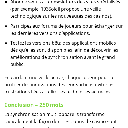
Abonnez‑vous aux newsletters des sites spécialisés
(par exemple, 193Soleil propose une veille
technologique sur les nouveautés des casinos).
Participez aux forums de joueurs pour échanger sur
les dernières versions d’applications.
Testez les versions bêta des applications mobiles
dès qu’elles sont disponibles, afin de découvrir les
améliorations de synchronisation avant le grand
public.
En gardant une veille active, chaque joueur pourra
profiter des innovations dès leur sortie et éviter les
frustrations liées aux limites techniques actuelles.
Conclusion – 250 mots
La synchronisation multi‑appareils transforme
radicalement la façon dont les bonus de casino sont