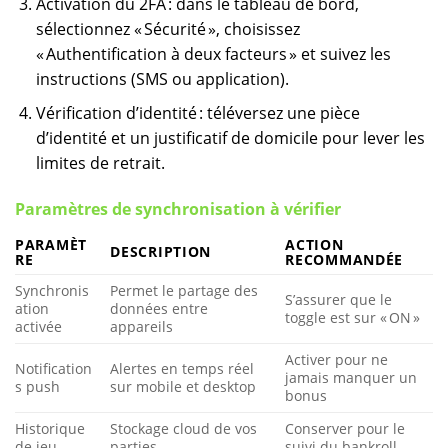
Activation du 2FA : dans le tableau de bord,
sélectionnez « Sécurité », choisissez
« Authentification à deux facteurs » et suivez les
instructions (SMS ou application).
Vérification d’identité : téléversez une pièce
d’identité et un justificatif de domicile pour lever les
limites de retrait.
Paramètres de synchronisation à vérifier
PARAMÈT
ACTION
DESCRIPTION
RE
RECOMMANDÉE
Synchronis
Permet le partage des
S’assurer que le
ation
données entre
toggle est sur « ON »
activée
appareils
Activer pour ne
Notification
Alertes en temps réel
jamais manquer un
s push
sur mobile et desktop
bonus
Historique
Stockage cloud de vos
Conserver pour le
de jeu
parties
suivi du bankroll