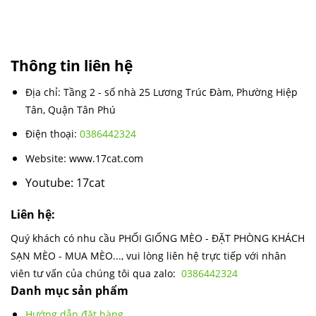
Thông tin liên hệ
Địa chỉ: Tầng 2 - số nhà 25 Lương Trúc Đàm, Phường Hiệp
Tân, Quận Tân Phú
Điện thoại:
0386442324
Website: www.17cat.com
Youtube: 17cat
Liên hệ:
Quý khách có nhu cầu PHỐI GIỐNG MÈO - ĐẶT PHÒNG KHÁCH
SẠN MÈO - MUA MÈO..., vui lòng liên hệ trực tiếp với nhân
viên tư vấn của chúng tôi qua zalo:
0386442324
Danh mục sản phẩm
Hướng dẫn đặt hàng