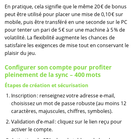
En pratique, cela signifie que le même 20 € de bonus
peut être utilisé pour placer une mise de 0,10 € sur
mobile, puis être transféré en une seconde sur le PC
pour tenter un pari de 5 € sur une machine à 5 % de
volatilité. La flexibilité augmente les chances de
satisfaire les exigences de mise tout en conservant le
plaisir du jeu.
Configurer son compte pour profiter
pleinement de la sync – 400 mots
Étapes de création et sécurisation
Inscription : renseignez votre adresse e‑mail,
choisissez un mot de passe robuste (au moins 12
caractères, majuscules, chiffres, symboles).
Validation d’e‑mail : cliquez sur le lien reçu pour
activer le compte.