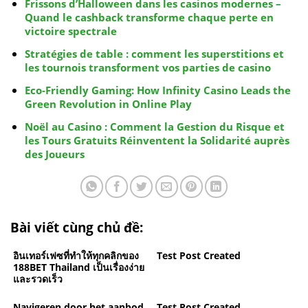
Frissons d’Halloween dans les casinos modernes –
Quand le cashback transforme chaque perte en
victoire spectrale
Stratégies de table : comment les superstitions et
les tournois transforment vos parties de casino
Eco‑Friendly Gaming: How Infinity Casino Leads the
Green Revolution in Online Play
Noël au Casino : Comment la Gestion du Risque et
les Tours Gratuits Réinventent la Solidarité auprès
des Joueurs
Bài viết cùng chủ đề:
อินเทอร์เฟซที่ทำให้ทุกคลิกของ
Test Post Created
188BET Thailand เป็นเรื่องง่าย
และรวดเร็ว
Navigeren door het aanbod
Test Post Created