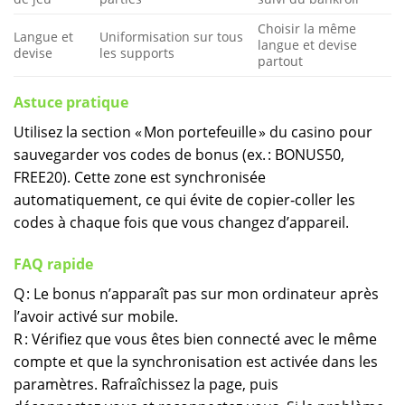
Choisir la même
Langue et
Uniformisation sur tous
langue et devise
devise
les supports
partout
Astuce pratique
Utilisez la section « Mon portefeuille » du casino pour
sauvegarder vos codes de bonus (ex. : BONUS50,
FREE20). Cette zone est synchronisée
automatiquement, ce qui évite de copier‑coller les
codes à chaque fois que vous changez d’appareil.
FAQ rapide
Q : Le bonus n’apparaît pas sur mon ordinateur après
l’avoir activé sur mobile.
R : Vérifiez que vous êtes bien connecté avec le même
compte et que la synchronisation est activée dans les
paramètres. Rafraîchissez la page, puis