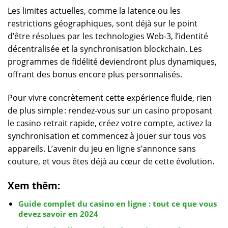
Les limites actuelles, comme la latence ou les
restrictions géographiques, sont déjà sur le point
d’être résolues par les technologies Web‑3, l’identité
décentralisée et la synchronisation blockchain. Les
programmes de fidélité deviendront plus dynamiques,
offrant des bonus encore plus personnalisés.
Pour vivre concrètement cette expérience fluide, rien
de plus simple : rendez‑vous sur un casino proposant
le casino retrait rapide, créez votre compte, activez la
synchronisation et commencez à jouer sur tous vos
appareils. L’avenir du jeu en ligne s’annonce sans
couture, et vous êtes déjà au cœur de cette évolution.
Xem thêm:
Guide complet du casino en ligne : tout ce que vous
devez savoir en 2024