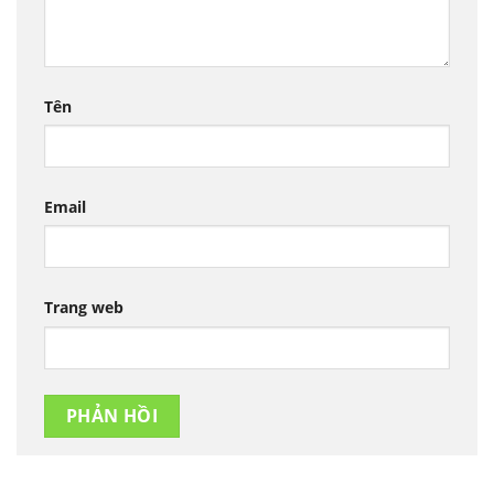
Tên
Email
Trang web