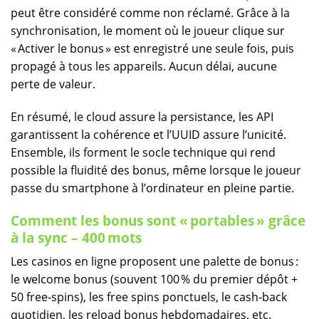
peut être considéré comme non réclamé. Grâce à la
synchronisation, le moment où le joueur clique sur
« Activer le bonus » est enregistré une seule fois, puis
propagé à tous les appareils. Aucun délai, aucune
perte de valeur.
En résumé, le cloud assure la persistance, les API
garantissent la cohérence et l’UUID assure l’unicité.
Ensemble, ils forment le socle technique qui rend
possible la fluidité des bonus, même lorsque le joueur
passe du smartphone à l’ordinateur en pleine partie.
Comment les bonus sont « portables » grâce
à la sync – 400 mots
Les casinos en ligne proposent une palette de bonus :
le welcome bonus (souvent 100 % du premier dépôt +
50 free‑spins), les free spins ponctuels, le cash‑back
quotidien, les reload bonus hebdomadaires, etc.