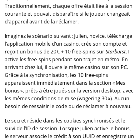
Traditionnellement, chaque offre était liée à la session
courante et pouvait disparaître si le joueur changeait
d’appareil avant de la réclamer.
Imaginez le scénario suivant : Julien, novice, télécharge
l’application mobile d’un casino, crée son compte et
reçoit un bonus de 20 € + 10 free‑spins sur
Starburst
. Il
active les free‑spins pendant son trajet en métro. En
arrivant chez lui, il ouvre le même casino sur son PC.
Grâce à la synchronisation, les 10 free‑spins
apparaissent immédiatement dans la section « Mes
bonus », prêts à être joués sur la version desktop, avec
les mêmes conditions de mise (wagering 30 x). Aucun
besoin de ressaisir le code ou de réclamer à nouveau.
Le secret réside dans les cookies synchronisés et le
suivi de l’ID de session. Lorsque Julien active le bonus,
le serveur associe le crédit à son UUID et enregistre un