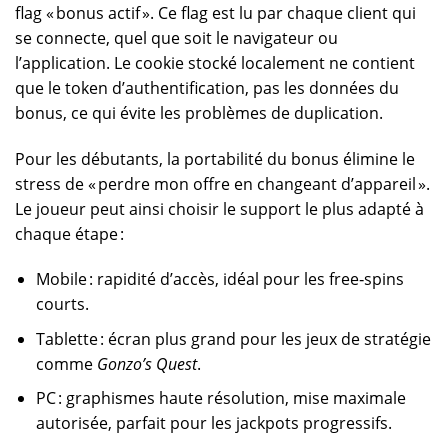
flag « bonus actif ». Ce flag est lu par chaque client qui
se connecte, quel que soit le navigateur ou
l’application. Le cookie stocké localement ne contient
que le token d’authentification, pas les données du
bonus, ce qui évite les problèmes de duplication.
Pour les débutants, la portabilité du bonus élimine le
stress de « perdre mon offre en changeant d’appareil ».
Le joueur peut ainsi choisir le support le plus adapté à
chaque étape :
Mobile : rapidité d’accès, idéal pour les free‑spins
courts.
Tablette : écran plus grand pour les jeux de stratégie
comme
Gonzo’s Quest
.
PC : graphismes haute résolution, mise maximale
autorisée, parfait pour les jackpots progressifs.