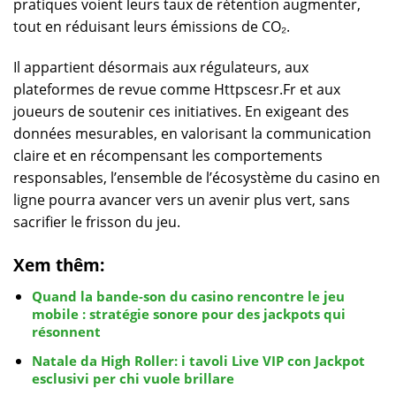
pratiques voient leurs taux de rétention augmenter,
tout en réduisant leurs émissions de CO₂.
Il appartient désormais aux régulateurs, aux
plateformes de revue comme Httpscesr.Fr et aux
joueurs de soutenir ces initiatives. En exigeant des
données mesurables, en valorisant la communication
claire et en récompensant les comportements
responsables, l’ensemble de l’écosystème du casino en
ligne pourra avancer vers un avenir plus vert, sans
sacrifier le frisson du jeu.
Xem thêm:
Quand la bande‑son du casino rencontre le jeu
mobile : stratégie sonore pour des jackpots qui
résonnent
Natale da High Roller: i tavoli Live VIP con Jackpot
esclusivi per chi vuole brillare