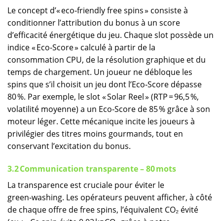
Le concept d’« eco‑friendly free spins » consiste à
conditionner l’attribution du bonus à un score
d’efficacité énergétique du jeu. Chaque slot possède un
indice « Eco‑Score » calculé à partir de la
consommation CPU, de la résolution graphique et du
temps de chargement. Un joueur ne débloque les
spins que s’il choisit un jeu dont l’Eco‑Score dépasse
80 %. Par exemple, le slot « Solar Reel » (RTP = 96,5 %,
volatilité moyenne) a un Eco‑Score de 85 % grâce à son
moteur léger. Cette mécanique incite les joueurs à
privilégier des titres moins gourmands, tout en
conservant l’excitation du bonus.
3.2 Communication transparente – 80 mots
La transparence est cruciale pour éviter le
green‑washing. Les opérateurs peuvent afficher, à côté
de chaque offre de free spins, l’équivalent CO₂ évité