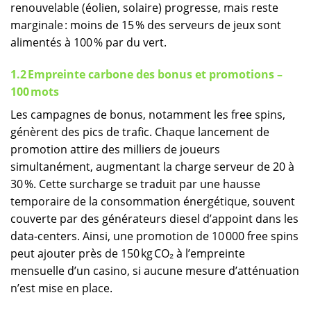
renouvelable (éolien, solaire) progresse, mais reste
marginale : moins de 15 % des serveurs de jeux sont
alimentés à 100 % par du vert.
1.2 Empreinte carbone des bonus et promotions –
100 mots
Les campagnes de bonus, notamment les free spins,
génèrent des pics de trafic. Chaque lancement de
promotion attire des milliers de joueurs
simultanément, augmentant la charge serveur de 20 à
30 %. Cette surcharge se traduit par une hausse
temporaire de la consommation énergétique, souvent
couverte par des générateurs diesel d’appoint dans les
data‑centers. Ainsi, une promotion de 10 000 free spins
peut ajouter près de 150 kg CO₂ à l’empreinte
mensuelle d’un casino, si aucune mesure d’atténuation
n’est mise en place.