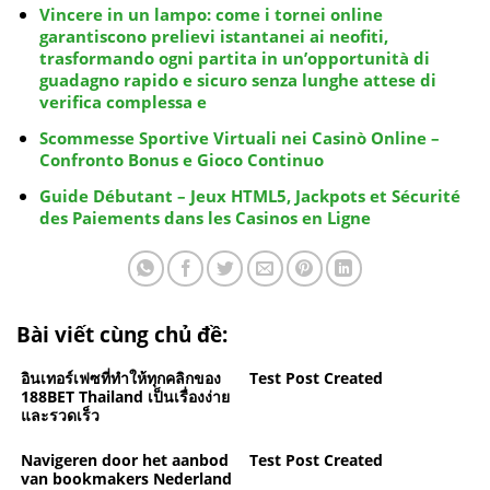
Vincere in un lampo: come i tornei online
garantiscono prelievi istantanei ai neofiti,
trasformando ogni partita in un’opportunità di
guadagno rapido e sicuro senza lunghe attese di
verifica complessa e
Scommesse Sportive Virtuali nei Casinò Online –
Confronto Bonus e Gioco Continuo
Guide Débutant – Jeux HTML5, Jackpots et Sécurité
des Paiements dans les Casinos en Ligne
Bài viết cùng chủ đề:
อินเทอร์เฟซที่ทำให้ทุกคลิกของ
Test Post Created
188BET Thailand เป็นเรื่องง่าย
และรวดเร็ว
Navigeren door het aanbod
Test Post Created
van bookmakers Nederland