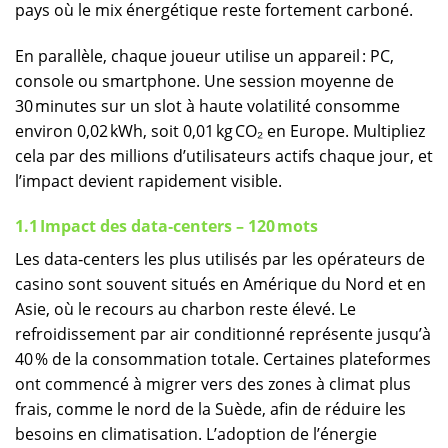
pays où le mix énergétique reste fortement carboné.
En parallèle, chaque joueur utilise un appareil : PC,
console ou smartphone. Une session moyenne de
30 minutes sur un slot à haute volatilité consomme
environ 0,02 kWh, soit 0,01 kg CO₂ en Europe. Multipliez
cela par des millions d’utilisateurs actifs chaque jour, et
l’impact devient rapidement visible.
1.1 Impact des data‑centers – 120 mots
Les data‑centers les plus utilisés par les opérateurs de
casino sont souvent situés en Amérique du Nord et en
Asie, où le recours au charbon reste élevé. Le
refroidissement par air conditionné représente jusqu’à
40 % de la consommation totale. Certaines plateformes
ont commencé à migrer vers des zones à climat plus
frais, comme le nord de la Suède, afin de réduire les
besoins en climatisation. L’adoption de l’énergie