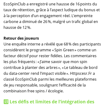
EcoSpinClub a enregistré une hausse de 16 points du
taux de rétention, grâce à l’aspect ludique du bonus et
à la perception d’un engagement réel. L’empreinte
carbone a diminué de 26 %, malgré un trafic global en
hausse de 12 %.
Retour des joueurs
Une enquête interne a révélé que 68 % des participants
considèrent le programme « Spin Green » comme un
facteur décisif pour rester fidèles. Les commentaires
les plus fréquents : « J’aime savoir que mon spin
contribue à planter des arbres », « Le tableau de bord
du data‑center rend l’impact visible ». Httpscesr.Fr a
classé EcoSpinClub parmi les meilleures plateformes
de jeu responsable, soulignant l’efficacité de la
combinaison free spins / écologie.
5️⃣ Les défis et limites de l’intégration des