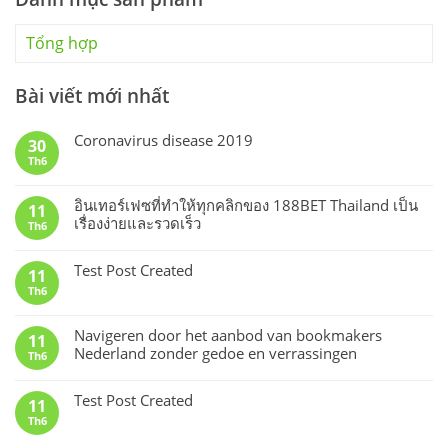
Tổng hợp
Bài viết mới nhất
Coronavirus disease 2019
30
Th6
อินเทอร์เฟซที่ทำให้ทุกคลิกของ 188BET Thailand เป็น
11
เรื่องง่ายและรวดเร็ว
Th6
Test Post Created
11
Th6
Navigeren door het aanbod van bookmakers
11
Nederland zonder gedoe en verrassingen
Th6
Test Post Created
11
Th6