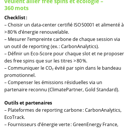
veulent allier free spins et écologie –
360 mots
Checklist :
– Choisir un data‑center certifié ISO 50001 et alimenté à
> 80 % d’énergie renouvelable.
– Mesurer l’empreinte carbone de chaque session via
un outil de reporting (ex. : CarbonAnalytics).
– Définir un Eco‑Score pour chaque slot et ne proposer
des free spins que sur les titres > 80 %.
– Communiquer le CO₂ évité par spin dans le bandeau
promotionnel.
– Compenser les émissions résiduelles via un
partenaire reconnu (ClimatePartner, Gold Standard).
Outils et partenaires
– Plateformes de reporting carbone : CarbonAnalytics,
EcoTrack.
– Fournisseurs d’énergie verte : GreenEnergy France,