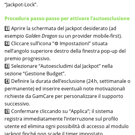
“Jackpot‑Lock”.
Procedura passo‑passo per attivare l’autoesclusione
1️⃣ Aprire la schermata del jackpot desiderato (ad
esempio
Golden Dragon
su un provider mobile‑first).
2️⃣ Cliccare sull’icona “⚙️ Impostazioni” situata
nell’angolo superiore destro della finestra pop‑up del
premio progressivo.
3️⃣ Selezionare “Autoescludimi dal Jackpot” nella
sezione “Gestione Budget”.
4️⃣ Definire la durata dell’esclusione (24 h, settimanale o
permanente) ed inserire eventuali note motivazionali
richieste da GamCare per personalizzare il supporto
successivo.
5️⃣ Confermare cliccando su “Applica”; il sistema
registra immediatamente l’interruzione sul profilo
utente ed elimina ogni possibilità di accesso al modulo
jackpot finché non scade il timer impostato.