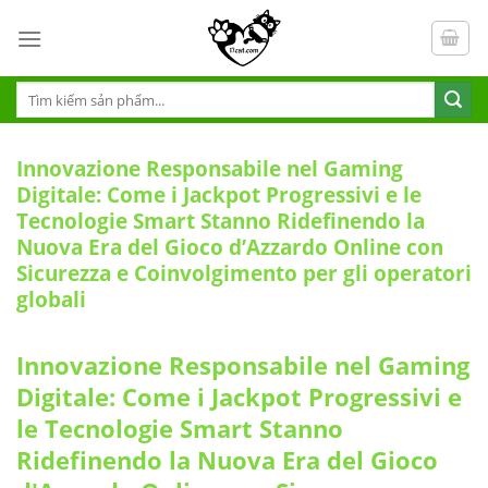
S
k
i
p
T
ì
t
m
o
k
Innovazione Responsabile nel Gaming
c
i
Digitale: Come i Jackpot Progressivi e le
ế
o
m
Tecnologie Smart Stanno Ridefinendo la
n
:
Nuova Era del Gioco d’Azzardo Online con
t
Sicurezza e Coinvolgimento per gli operatori
e
globali
n
t
Innovazione Responsabile nel Gaming
Digitale: Come i Jackpot Progressivi e
le Tecnologie Smart Stanno
Ridefinendo la Nuova Era del Gioco