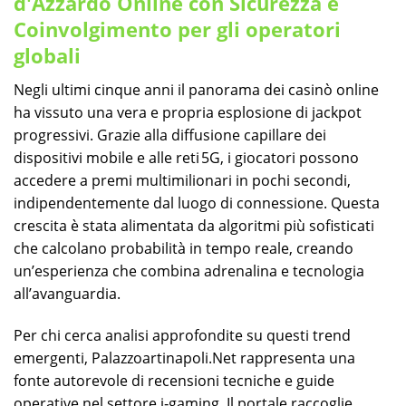
d'Azzardo Online con Sicurezza e
Coinvolgimento per gli operatori
globali
Negli ultimi cinque anni il panorama dei casinò online
ha vissuto una vera e propria esplosione di jackpot
progressivi. Grazie alla diffusione capillare dei
dispositivi mobile e alle reti 5G, i giocatori possono
accedere a premi multimilionari in pochi secondi,
indipendentemente dal luogo di connessione. Questa
crescita è stata alimentata da algoritmi più sofisticati
che calcolano probabilità in tempo reale, creando
un’esperienza che combina adrenalina e tecnologia
all’avanguardia.
Per chi cerca analisi approfondite su questi trend
emergenti, Palazzoartinapoli.Net rappresenta una
fonte autorevole di recensioni tecniche e guide
operative nel settore i‑gaming. Il portale raccoglie