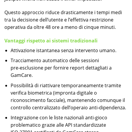
Questo approccio riduce drasticamente i tempi medi
tra la decisione dell’utente e l’effettiva restrizione
operativa da oltre 48 ore a meno di cinque minuti.
Vantaggi rispetto ai sistemi tradizionali
Attivazione istantanea senza intervento umano.
Tracciamento automatico delle sessioni
pre‑esclusione per fornire report dettagliati a
GamCare.
Possibilità di riattivare temporaneamente tramite
verifica biometrica (impronta digitale o
riconoscimento facciale), mantenendo comunque il
controllo centralizzato dell’operaio anti‑dipendenza.
Integrazione con le liste nazionali anti‑gioco
problematico grazie alle API standardizzate