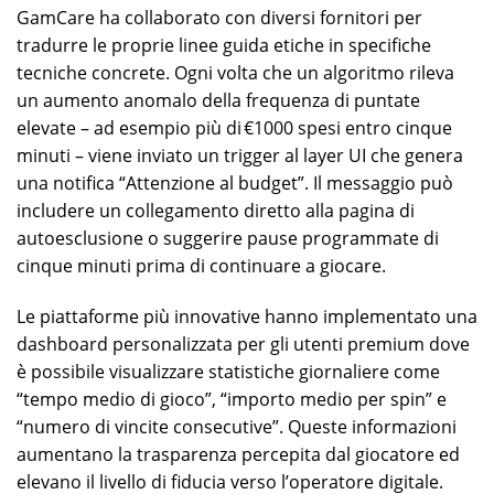
GamCare ha collaborato con diversi fornitori per
tradurre le proprie linee guida etiche in specifiche
tecniche concrete. Ogni volta che un algoritmo rileva
un aumento anomalo della frequenza di puntate
elevate – ad esempio più di €1000 spesi entro cinque
minuti – viene inviato un trigger al layer UI che genera
una notifica “Attenzione al budget”. Il messaggio può
includere un collegamento diretto alla pagina di
autoesclusione o suggerire pause programmate di
cinque minuti prima di continuare a giocare.
Le piattaforme più innovative hanno implementato una
dashboard personalizzata per gli utenti premium dove
è possibile visualizzare statistiche giornaliere come
“tempo medio di gioco”, “importo medio per spin” e
“numero di vincite consecutive”. Queste informazioni
aumentano la trasparenza percepita dal giocatore ed
elevano il livello di fiducia verso l’operatore digitale.