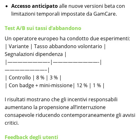
Accesso anticipato
alle nuove versioni beta con
limitazioni temporali impostate da GamCare.
Test A/B sui tassi d’abbandono
Un operatore europeo ha condotto due esperimenti:
| Variante | Tasso abbandono volontario |
Segnalazioni dipendenza |
|————————–|—————————-|
————————–|
| Controllo | 8 % | 3 % |
| Con badge + mini‑missione| 12 % | 1 % |
I risultati mostrano che gli incentivi responsabili
aumentano la propensione all’interruzione
consapevole riducendo contemporaneamente gli avvisi
critici.
Feedback degli utenti