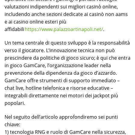
valutazioni indipendenti sui migliori casinò online,
includendo anche sezioni dedicate ai casinò non aams
e ai casino online esteri più
affidabili
https://www.palazzoartinapoli.net/
.
Un tema centrale di questo sviluppo è la responsabilità
verso il giocatore. L’innovazione tecnica non può
prescindere da politiche di gioco sicuro; è qui che entra
in gioco GamCare, l’organizzazione leader nella
prevenzione della dipendenza da gioco d’azzardo.
GamCare offre strumenti di supporto immediato –
chat live, hotline telefonica e risorse educative –
integrabili direttamente nei motori dei jackpot più
popolari.
Nel seguito dell’articolo approfondiremo sei punti
chiave:
1) tecnologia RNG e ruolo di GamCare nella sicurezza,