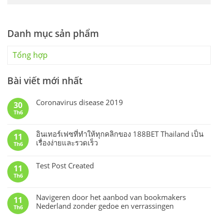
Danh mục sản phẩm
Tổng hợp
Bài viết mới nhất
Coronavirus disease 2019
30
Th6
อินเทอร์เฟซที่ทำให้ทุกคลิกของ 188BET Thailand เป็น
11
เรื่องง่ายและรวดเร็ว
Th6
Test Post Created
11
Th6
Navigeren door het aanbod van bookmakers
11
Nederland zonder gedoe en verrassingen
Th6