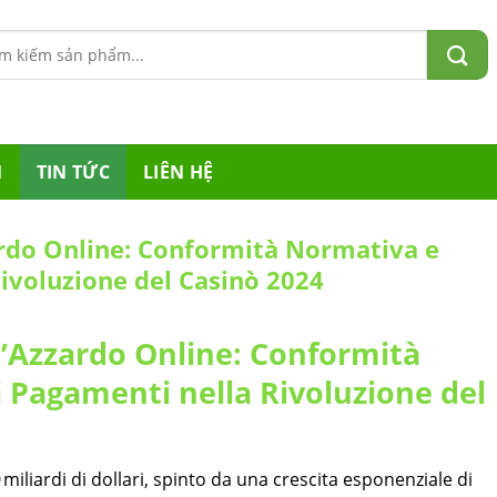
m:
M
TIN TỨC
LIÊN HỆ
ardo Online: Conformità Normativa e
Rivoluzione del Casinò 2024
d’Azzardo Online: Conformità
 Pagamenti nella Rivoluzione del
iliardi di dollari, spinto da una crescita esponenziale di