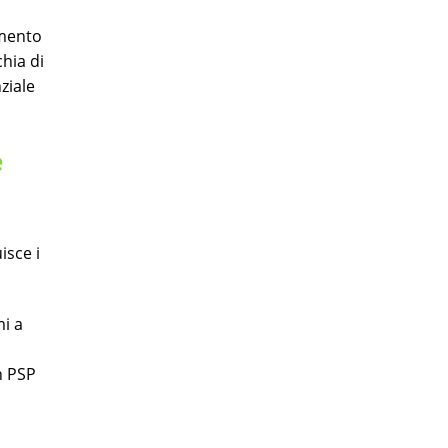
amento
hia di
ziale
e
isce i
mi a
n PSP