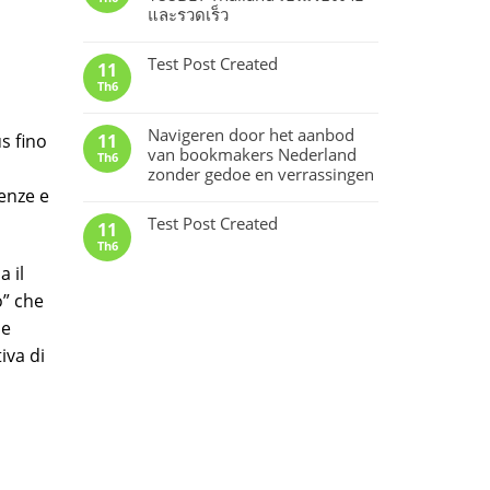
และรวดเร็ว
Test Post Created
11
Th6
Navigeren door het aanbod
11
s fino
van bookmakers Nederland
Th6
zonder gedoe en verrassingen
cenze e
Test Post Created
11
Th6
 il
o” che
le
iva di