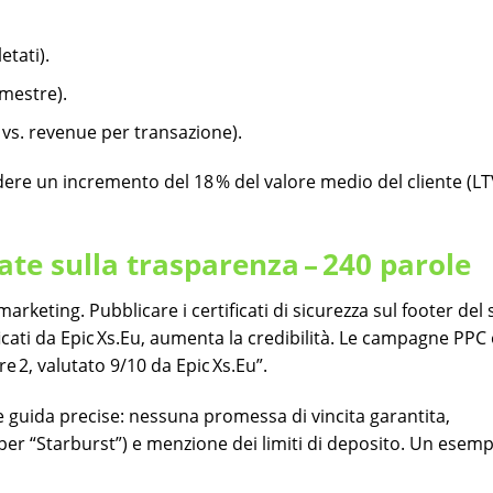
tati).
imestre).
 vs. revenue per transazione).
ere un incremento del 18 % del valore medio del cliente (LT
ate sulla trasparenza – 240 parole
rketing. Pubblicare i certificati di sicurezza sul footer del s
ati da Epic Xs.Eu, aumenta la credibilità. Le campagne PPC
 2, valutato 9/10 da Epic Xs.Eu”.
nee guida precise: nessuna promessa di vincita garantita,
 per “Starburst”) e menzione dei limiti di deposito. Un esemp