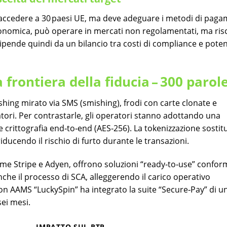
 accedere a 30 paesi UE, ma deve adeguare i metodi di pag
onomica, può operare in mercati non regolamentati, ma risc
ipende quindi da un bilancio tra costi di compliance e poten
 frontiera della fiducia – 300 parol
hing mirato via SMS (smishing), frodi con carte clonate e
ori. Per contrastarle, gli operatori stanno adottando una
 crittografia end‑to‑end (AES‑256). La tokenizzazione sostitu
iducendo il rischio di furto durante le transazioni.
come Stripe e Adyen, offrono soluzioni “ready‑to‑use” confor
che il processo di SCA, alleggerendo il carico operativo
non AAMS “LuckySpin” ha integrato la suite “Secure‑Pay” di u
ei mesi.
IMPATTO SUL RTP