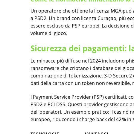
Un operatore che ottiene la licenza MGA può
a PSD2. Un brand con licenza Curaçao, più ec
essere escluso da PSP europei. La decisione d
volume di gioco.
Sicurezza dei pagamenti: la
Le minacce più diffuse nel 2024 includono phis
ransomware che criptano i database dei giocat
combinazione di tokenizzazione, 3‑D Secure 2 e
dati della carta con un token non reversibile, r
I Payment Service Provider (PSP) certificati, 
PSD2 e PCI‑DSS. Questi provider gestiscono an
dell’operatori. Un esempio pratico: il casinò 
europeo, riducendo i charge‑back del 42 % in s
TECNOLOGIE
VANTAGGI