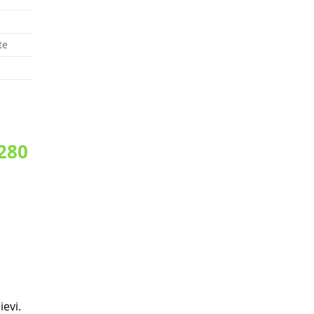
te
 280
evi.