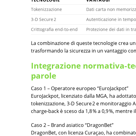
Tokenizzazione
Dati carta non memorizz
3‑D Secure 2
Autenticazione in tempo
Crittografia end‑to‑end
Protezione dei dati in tr
La combinazione di queste tecnologie crea un “
trasformando la sicurezza in un vantaggio com
Integrazione normativa‑tec
parole
Caso 1 – Operatore europeo “EuroJackpot”
EuroJackpot, licenziato dalla MGA, ha adottato
tokenizzazione, 3‑D Secure 2 e monitoraggio A
charge‑back è sceso da 1,8 % a 0,9 %, mentre i
Caso 2 – Brand asiatico “DragonBet”
DragonBet, con licenza Curaçao, ha combinato 