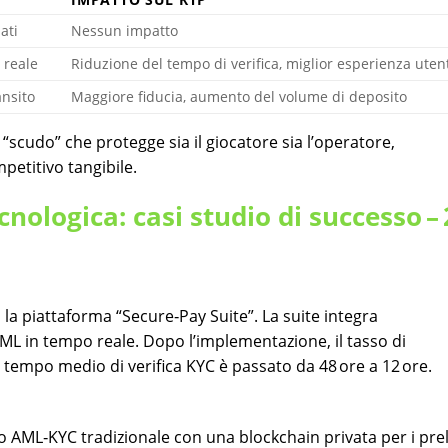
ati
Nessun impatto
 reale
Riduzione del tempo di verifica, miglior esperienza uten
ansito
Maggiore fiducia, aumento del volume di deposito
scudo” che protegge sia il giocatore sia l’operatore,
petitivo tangibile.
nologica: casi studio di successo –
 la piattaforma “Secure‑Pay Suite”. La suite integra
ML in tempo reale. Dopo l’implementazione, il tasso di
l tempo medio di verifica KYC è passato da 48 ore a 12 ore.
AML‑KYC tradizionale con una blockchain privata per i preli