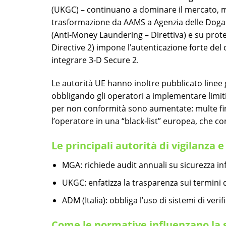
(UKGC) – continuano a dominare il mercato, m
trasformazione da AAMS a Agenzia delle Dogan
(Anti‑Money Laundering – Direttiva) e su prot
Directive 2) impone l’autenticazione forte del 
integrare 3‑D Secure 2.
Le autorità UE hanno inoltre pubblicato linee 
obbligando gli operatori a implementare limiti
per non conformità sono aumentate: multe fino 
l’operatore in una “black‑list” europea, che co
Le principali autorità di vigilanza e
MGA: richiede audit annuali su sicurezza i
UKGC: enfatizza la trasparenza sui termini d
ADM (Italia): obbliga l’uso di sistemi di veri
Come le normative influenzano la s