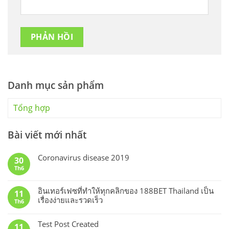
Danh mục sản phẩm
Tổng hợp
Bài viết mới nhất
Coronavirus disease 2019
30
Th6
อินเทอร์เฟซที่ทำให้ทุกคลิกของ 188BET Thailand เป็น
11
เรื่องง่ายและรวดเร็ว
Th6
Test Post Created
11