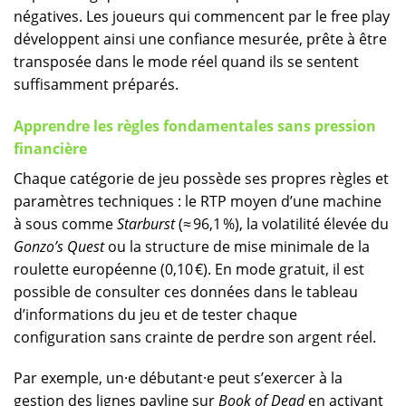
négatives. Les joueurs qui commencent par le free play
développent ainsi une confiance mesurée, prête à être
transposée dans le mode réel quand ils se sentent
suffisamment préparés.
Apprendre les règles fondamentales sans pression
financière
Chaque catégorie de jeu possède ses propres règles et
paramètres techniques : le RTP moyen d’une machine
à sous comme
Starburst
(≈ 96,1 %), la volatilité élevée du
Gonzo’s Quest
ou la structure de mise minimale de la
roulette européenne (0,10 €). En mode gratuit, il est
possible de consulter ces données dans le tableau
d’informations du jeu et de tester chaque
configuration sans crainte de perdre son argent réel.
Par exemple, un·e débutant·e peut s’exercer à la
gestion des lignes payline sur
Book of Dead
en activant