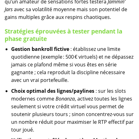
qu’un amateur de sensations fortes testera
Jammin’
Jars
avec sa volatilité moyenne mais son potentiel de
gains multiples grâce aux respins chaotiques.
Stratégies éprouvées à tester pendant la
phase gratuite
Gestion bankroll fictive
: établissez une limite
quotidienne (exemple : 500 € virtuels) et ne dépassez
jamais ce plafond même si vous êtes en série
gagnante ; cela reproduit la discipline nécessaire
avec un vrai portefeuille.
Choix optimal des lignes/paylines
: sur les slots
modernes comme
Bonanza
, activez toutes les lignes
seulement si votre crédit virtuel vous permet de
soutenir plusieurs tours ; sinon concentrez‑vous sur
un nombre réduit pour maximiser le RTP effectif par
tour joué.