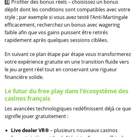
5️⃣ Profiter des bonus réels – choisissez un bonus
dépôt dont les conditions sont compatibles avec votre
style ; par exemple si vous avez testé l’Anti‑Martingale
efficacement, recherchez un bonus avec wagering
faible afin que vos gains puissent être retirés
rapidement après quelques sessions ciblées.
En suivant ce plan étape par étape vous transformerez
votre expérience gratuite en une transition fluide vers
le jeu argent réel tout en conservant une rigueur
financière solide.
Le futur du free play dans l’écosystème des
casinos français
Les avancées technologiques redéfinissent déjà ce que
signifie jouer gratuitement :
Live dealer VR®
– plusieurs nouveaux casinos