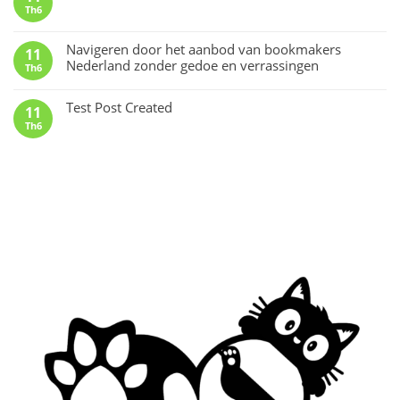
Th6
Navigeren door het aanbod van bookmakers
11
Nederland zonder gedoe en verrassingen
Th6
Test Post Created
11
Th6