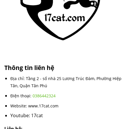
Thông tin liên hệ
Địa chỉ: Tầng 2 - số nhà 25 Lương Trúc Đàm, Phường Hiệp
Tân, Quận Tân Phú
Điện thoại:
0386442324
Website: www.17cat.com
Youtube: 17cat
Liên hệ: