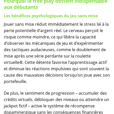
Pourquoi le free play devient indispensable
aux débutants
Les bénéfices psychologiques du jeu sans mise
Jouer sans mise réduit immédiatement le stress lié à la
perte potentielle d’argent réel. Le cerveau perçoit le
risque comme moindre, ce qui libère la capacité
d’observer les mécaniques de jeu et d’expérimenter
des tactiques audacieuses, comme le doublement de
mise après une série perdante sur la roulette
virtuelle®. Cette détente favorise l’apprentissage actif
et diminue les réactions impulsives qui sont souvent la
cause des mauvaises décisions lorsqu’on joue avec son
portefeuille.
De plus, le sentiment de progression – accumuler des
crédits virtuels, débloquer des niveaux ou atteindre un
jackpot fictif – active le système de récompense
dopaminergique sans les conséquences financières