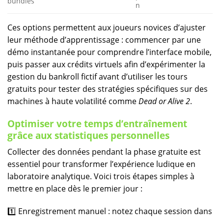
bundles
n
Ces options permettent aux joueurs novices d’ajuster
leur méthode d’apprentissage : commencer par une
démo instantanée pour comprendre l’interface mobile,
puis passer aux crédits virtuels afin d’expérimenter la
gestion du bankroll fictif avant d’utiliser les tours
gratuits pour tester des stratégies spécifiques sur des
machines à haute volatilité comme
Dead or Alive 2
.
Optimiser votre temps d’entraînement
grâce aux statistiques personnelles
Collecter des données pendant la phase gratuite est
essentiel pour transformer l’expérience ludique en
laboratoire analytique. Voici trois étapes simples à
mettre en place dès le premier jour :
1️⃣ Enregistrement manuel : notez chaque session dans