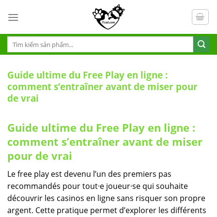
S
k
i
p
T
ì
t
m
o
k
Guide ultime du Free Play en ligne :
c
i
comment s’entraîner avant de miser pour
ế
o
m
de vrai
n
:
t
Guide ultime du Free Play en ligne :
e
n
comment s’entraîner avant de miser
t
pour de vrai
Le free play est devenu l’un des premiers pas
recommandés pour tout·e joueur·se qui souhaite
découvrir les casinos en ligne sans risquer son propre
argent. Cette pratique permet d’explorer les différents