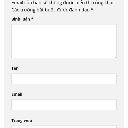
Email của bạn sẽ không được hiển thị công khai.
Các trường bắt buộc được đánh dấu
*
Bình luận
*
Tên
Email
Trang web