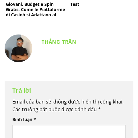
d’élite
Giovani, Budget e Spin
Test
Gratis: Come le Piattaforme
di Casinò si Adattano al
Rientro a Scuola
THẮNG TRẦN
Trả lời
Email của bạn sẽ không được hiển thị công khai.
Các trường bắt buộc được đánh dấu
*
Bình luận
*