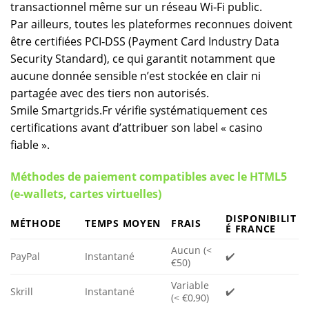
transactionnel même sur un réseau Wi‑Fi public.
Par ailleurs, toutes les plateformes reconnues doivent
être certifiées PCI‑DSS (Payment Card Industry Data
Security Standard), ce qui garantit notamment que
aucune donnée sensible n’est stockée en clair ni
partagée avec des tiers non autorisés.
Smile Smartgrids.Fr vérifie systématiquement ces
certifications avant d’attribuer son label « casino
fiable ».
Méthodes de paiement compatibles avec le HTML5
(e‑wallets, cartes virtuelles)
DISPONIBILIT
MÉTHODE
TEMPS MOYEN
FRAIS
É FRANCE
Aucun (<
PayPal
Instantané
✔️
€50)
Variable
Skrill
Instantané
✔️
(< €0,90)