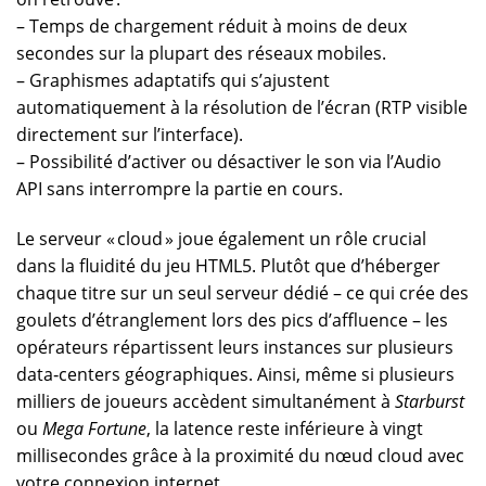
– Temps de chargement réduit à moins de deux
secondes sur la plupart des réseaux mobiles.
– Graphismes adaptatifs qui s’ajustent
automatiquement à la résolution de l’écran (RTP visible
directement sur l’interface).
– Possibilité d’activer ou désactiver le son via l’Audio
API sans interrompre la partie en cours.
Le serveur « cloud » joue également un rôle crucial
dans la fluidité du jeu HTML5. Plutôt que d’héberger
chaque titre sur un seul serveur dédié – ce qui crée des
goulets d’étranglement lors des pics d’affluence – les
opérateurs répartissent leurs instances sur plusieurs
data‑centers géographiques. Ainsi, même si plusieurs
milliers de joueurs accèdent simultanément à
Starburst
ou
Mega Fortune
, la latence reste inférieure à vingt
millisecondes grâce à la proximité du nœud cloud avec
votre connexion internet.