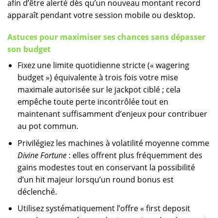
afin d’être alerté dès qu’un nouveau montant record
apparaît pendant votre session mobile ou desktop.
Astuces pour maximiser ses chances sans dépasser
son budget
Fixez une limite quotidienne stricte (« wagering
budget ») équivalente à trois fois votre mise
maximale autorisée sur le jackpot ciblé ; cela
empêche toute perte incontrôlée tout en
maintenant suffisamment d’enjeux pour contribuer
au pot commun.
Privilégiez les machines à volatilité moyenne comme
Divine Fortune
: elles offrent plus fréquemment des
gains modestes tout en conservant la possibilité
d’un hit majeur lorsqu’un round bonus est
déclenché.
Utilisez systématiquement l’offre « first deposit