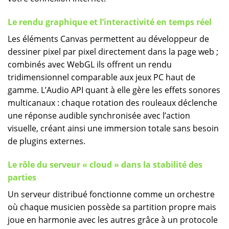
Le rendu graphique et l’interactivité en temps réel
Les éléments Canvas permettent au développeur de
dessiner pixel par pixel directement dans la page web ;
combinés avec WebGL ils offrent un rendu
tridimensionnel comparable aux jeux PC haut de
gamme. L’Audio API quant à elle gère les effets sonores
multicanaux : chaque rotation des rouleaux déclenche
une réponse audible synchronisée avec l’action
visuelle, créant ainsi une immersion totale sans besoin
de plugins externes.
Le rôle du serveur « cloud » dans la stabilité des
parties
Un serveur distribué fonctionne comme un orchestre
où chaque musicien possède sa partition propre mais
joue en harmonie avec les autres grâce à un protocole