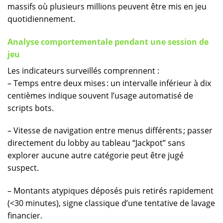
massifs où plusieurs millions peuvent être mis en jeu
quotidiennement.
Analyse comportementale pendant une session de
jeu
Les indicateurs surveillés comprennent :
– Temps entre deux mises : un intervalle inférieur à dix
centièmes indique souvent l’usage automatisé de
scripts bots.
– Vitesse de navigation entre menus différents ; passer
directement du lobby au tableau “Jackpot” sans
explorer aucune autre catégorie peut être jugé
suspect.
– Montants atypiques déposés puis retirés rapidement
(<30 minutes), signe classique d’une tentative de lavage
financier.