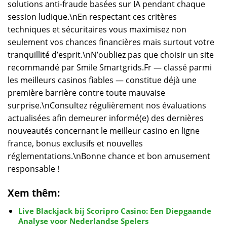
solutions anti‑fraude basées sur IA pendant chaque
session ludique.\nEn respectant ces critères
techniques et sécuritaires vous maximisez non
seulement vos chances financières mais surtout votre
tranquillité d’esprit.\nN’oubliez pas que choisir un site
recommandé par Smile Smartgrids.Fr — classé parmi
les meilleurs casinos fiables — constitue déjà une
première barrière contre toute mauvaise
surprise.\nConsultez régulièrement nos évaluations
actualisées afin demeurer informé(e) des dernières
nouveautés concernant le meilleur casino en ligne
france, bonus exclusifs et nouvelles
réglementations.\nBonne chance et bon amusement
responsable !
Xem thêm:
Live Blackjack bij Scoripro Casino: Een Diepgaande
Analyse voor Nederlandse Spelers