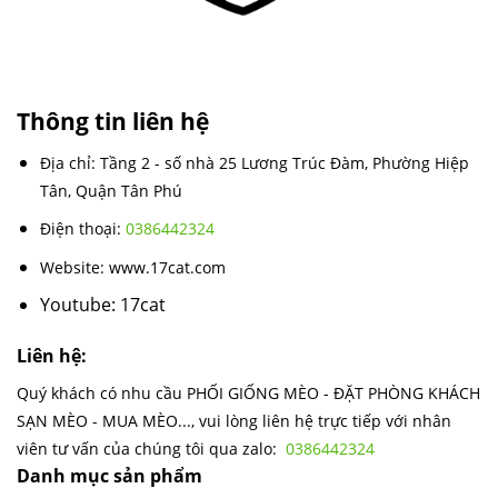
Thông tin liên hệ
Địa chỉ: Tầng 2 - số nhà 25 Lương Trúc Đàm, Phường Hiệp
Tân, Quận Tân Phú
Điện thoại:
0386442324
Website: www.17cat.com
Youtube: 17cat
Liên hệ:
Quý khách có nhu cầu PHỐI GIỐNG MÈO - ĐẶT PHÒNG KHÁCH
SẠN MÈO - MUA MÈO..., vui lòng liên hệ trực tiếp với nhân
viên tư vấn của chúng tôi qua zalo:
0386442324
Danh mục sản phẩm