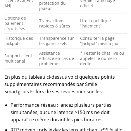
Licence ARJEL /
Vérifier l’affichage
protection du
ANJ
officiel
joueur
Options de
Transactions
Lire la politique
paiement
rapides & sûres
“Paiement”
sécurisées
Historique des
Transparence sur
Consulter la page
jackpots
les gains réels
“Jackpot” mise à jour
Assistance
* Tester le chat live ou
Support client
efficace en cas de
appeler le numéro
multicanal
problème
dédié
En plus du tableau ci‑dessus voici quelques points
supplémentaires recommandés par Smile
Smartgrids.Fr lors de ses revues mensuelles :
Performance réseau : lancez plusieurs parties
simultanées; aucune latence >150 ms ne doit
apparaître même durant les pics horaires.
RTP moyen : privilégiez les jeux affichant ≥96 % afin