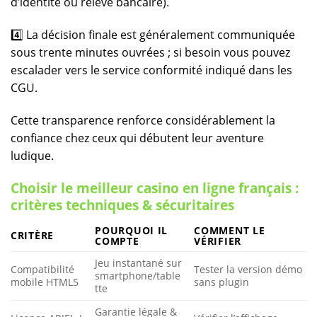
d’identité ou relevé bancaire).
4️⃣ La décision finale est généralement communiquée
sous trente minutes ouvrées ; si besoin vous pouvez
escalader vers le service conformité indiqué dans les
CGU.
Cette transparence renforce considérablement la
confiance chez ceux qui débutent leur aventure
ludique.
Choisir le meilleur casino en ligne français :
critères techniques & sécuritaires
POURQUOI IL
COMMENT LE
CRITÈRE
COMPTE
VÉRIFIER
Jeu instantané sur
Compatibilité
Tester la version démo
smartphone/table
mobile HTML5
sans plugin
tte
Garantie légale &