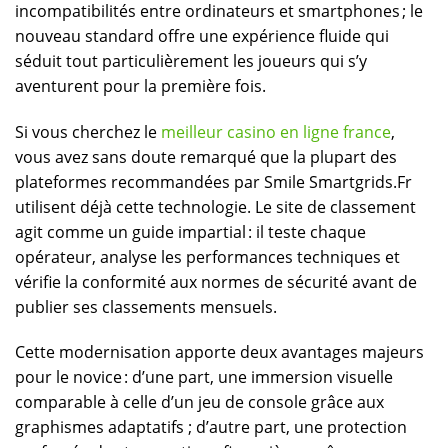
incompatibilités entre ordinateurs et smartphones ; le
nouveau standard offre une expérience fluide qui
séduit tout particulièrement les joueurs qui s’y
aventurent pour la première fois.
Si vous cherchez le
meilleur casino en ligne france
,
vous avez sans doute remarqué que la plupart des
plateformes recommandées par Smile Smartgrids.Fr
utilisent déjà cette technologie. Le site de classement
agit comme un guide impartial : il teste chaque
opérateur, analyse les performances techniques et
vérifie la conformité aux normes de sécurité avant de
publier ses classements mensuels.
Cette modernisation apporte deux avantages majeurs
pour le novice : d’une part, une immersion visuelle
comparable à celle d’un jeu de console grâce aux
graphismes adaptatifs ; d’autre part, une protection