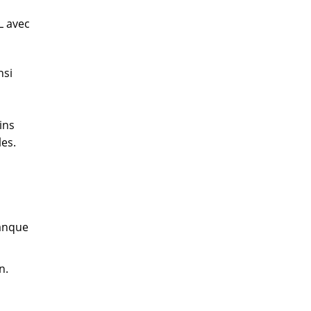
L avec
nsi
ins
les.
banque
n.