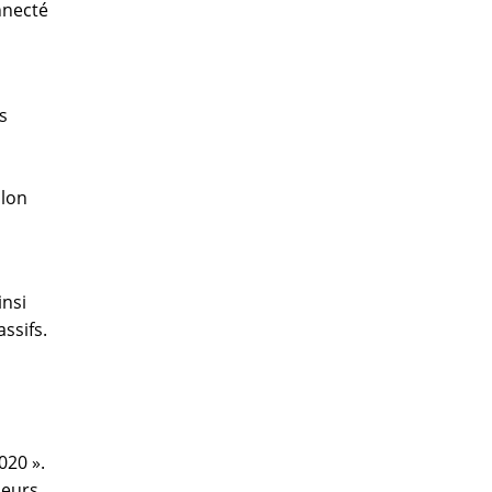
nnecté
s
alon
insi
ssifs.
020 ».
leurs