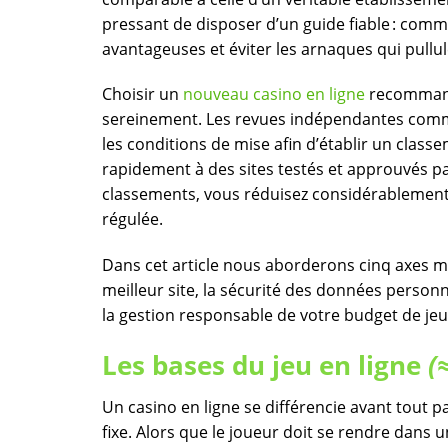
pressant de disposer d’un guide fiable : commen
avantageuses et éviter les arnaques qui pullule
Choisir un
nouveau casino en ligne
recommandé
sereinement. Les revues indépendantes comme B
les conditions de mise afin d’établir un class
rapidement à des sites testés et approuvés p
classements, vous réduisez considérablement
régulée.
Dans cet article nous aborderons cinq axes maje
meilleur site, la sécurité des données personn
la gestion responsable de votre budget de jeu
Les bases du jeu en ligne
(
Un casino en ligne se différencie avant tout p
fixe. Alors que le joueur doit se rendre dans 