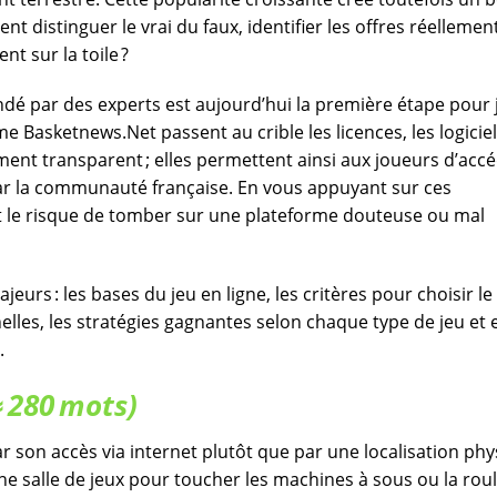
t distinguer le vrai du faux, identifier les offres réellemen
nt sur la toile ?
 par des experts est aujourd’hui la première étape pour 
asketnews.Net passent au crible les licences, les logiciel
ement transparent ; elles permettent ainsi aux joueurs d’acc
ar la communauté française. En vous appuyant sur ces
 le risque de tomber sur une plateforme douteuse ou mal
urs : les bases du jeu en ligne, les critères pour choisir le
elles, les stratégies gagnantes selon chaque type de jeu et 
.
≈ 280 mots)
ar son accès via internet plutôt que par une localisation ph
une salle de jeux pour toucher les machines à sous ou la roul