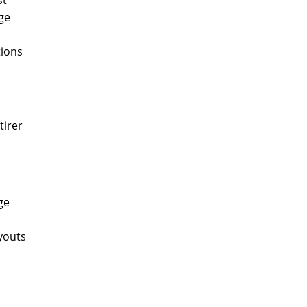
ge
tions
tirer
ge
ayouts