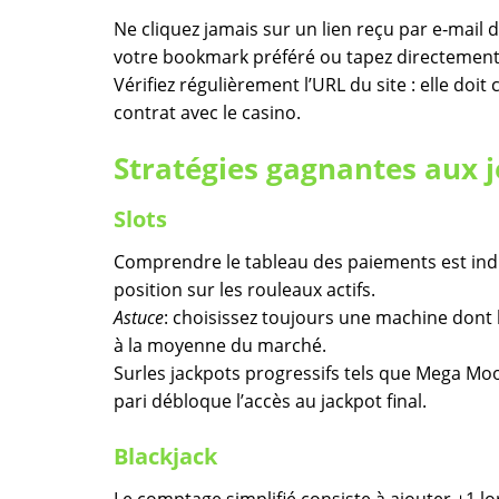
Ne cliquez jamais sur un lien reçu par e‑mail
votre bookmark préféré ou tapez directement 
Vérifiez régulièrement l’URL du site : elle do
contrat avec le casino.
Stratégies gagnantes aux 
Slots
Comprendre le tableau des paiements est ind
position sur les rouleaux actifs.
Astuce
: choisissez toujours une machine dont 
à la moyenne du marché.
Surles jackpots progressifs tels que Mega Mool
pari débloque l’accès au jackpot final.
Blackjack
Le comptage simplifié consiste à ajouter +1 lo