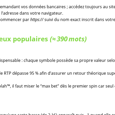
 demandant vos données bancaires ; accédez toujours au site
l’adresse dans votre navigateur.
it commencer par
https://
suivi du nom exact inscrit dans votr
jeux populaires
(≈ 390 mots)
ispensable : chaque symbole possède sa propre valeur selo
le RTP dépasse 95 % afin d’assurer un retour théorique sup
ah™, il faut miser le “max bet” dès le premier spin car seul
rsqu’une carte basse (de 2 à6) apparaît puis –1 quand elle e