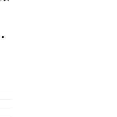
que
n