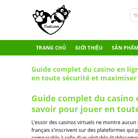
Skip
to
Tìm
content
kiế
TRANG CHỦ
GIỚI THIỆU
SẢN PHẨ
Guide complet du casino en lign
en toute sécurité et maximiser
Guide complet du casino e
savoir pour jouer en tout
L’essor des casinos virtuels ne montre aucun 
français s’inscrivent sur des plateformes qu
comparable à celle d’un véritable établissemen