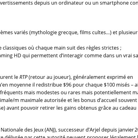
divertissements depuis un ordinateur ou un smartphone co
hèmes variés (mythologie grecque, films cultes…) et plusieur
te classiques où chaque main suit des règles strictes ;
treaming HD qui permettent d’interagir comme dans un vrai s
gurent le
RTP
(retour au joueur), généralement exprimé en
qu’en moyenne il redistribue $96 pour chaque $100 misés – a
ont fréquents mais modestes ou rares mais potentiellement ma
nimale/m maximale autorisée et les bonus d’accueil souvent
e) avant pouvoir retirer les gains obtenus grâce au cadeau
 Nationale des Jeux (ANJ), successeur d’Arjel depuis janvier 2
nce délivrée par cette autorité peuvent proposer légalement 