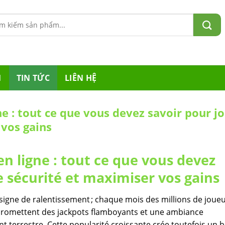
m:
M
TIN TỨC
LIÊN HỆ
e : tout ce que vous devez savoir pour j
 vos gains
n ligne : tout ce que vous devez
e sécurité et maximiser vos gains
signe de ralentissement ; chaque mois des millions de joue
i promettent des jackpots flamboyants et une ambiance
t terrestre. Cette popularité croissante crée toutefois un 