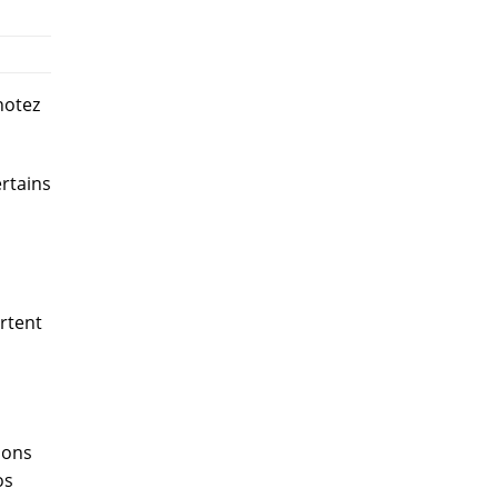
notez
rtains
ortent
ions
os