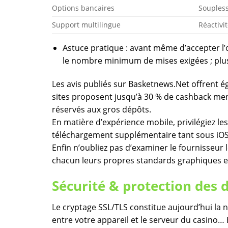
Options bancaires
Soupless
Support multilingue
Réactivi
Astuce pratique : avant même d’accepter l’o
le nombre minimum de mises exigées ; plus 
Les avis publiés sur Basketnews.Net offrent 
sites proposent jusqu’à 30 % de cashback mens
réservés aux gros dépôts.
En matière d’expérience mobile, privilégiez le
téléchargement supplémentaire tant sous iOS
Enfin n’oubliez pas d’examiner le fournisseur 
chacun leurs propres standards graphiques et 
Sécurité & protection des
Le cryptage SSL/TLS constitue aujourd’hui la
entre votre appareil et le serveur du casino… E