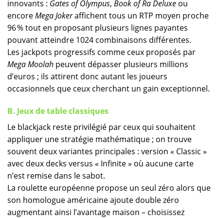
innovants :
Gates of Olympus
,
Book of Ra Deluxe
ou
encore
Mega Joker
affichent tous un RTP moyen proche
96 % tout en proposant plusieurs lignes payantes
pouvant atteindre 1024 combinaisons différentes.
Les jackpots progressifs comme ceux proposés par
Mega Moolah
peuvent dépasser plusieurs millions
d’euros ; ils attirent donc autant les joueurs
occasionnels que ceux cherchant un gain exceptionnel.
B. Jeux de table classiques
Le blackjack reste privilégié par ceux qui souhaitent
appliquer une stratégie mathématique ; on trouve
souvent deux variantes principales : version « Classic »
avec deux decks versus « Infinite » où aucune carte
n’est remise dans le sabot.
La roulette européenne propose un seul zéro alors que
son homologue américaine ajoute double zéro
augmentant ainsi l’avantage maison – choisissez