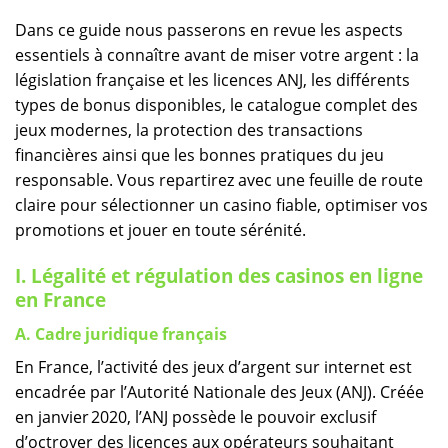
Dans ce guide nous passerons en revue les aspects
essentiels à connaître avant de miser votre argent : la
législation française et les licences ANJ, les différents
types de bonus disponibles, le catalogue complet des
jeux modernes, la protection des transactions
financières ainsi que les bonnes pratiques du jeu
responsable. Vous repartirez avec une feuille de route
claire pour sélectionner un casino fiable, optimiser vos
promotions et jouer en toute sérénité.
I. Légalité et régulation des casinos en ligne
en France
A. Cadre juridique français
En France, l’activité des jeux d’argent sur internet est
encadrée par l’Autorité Nationale des Jeux (ANJ). Créée
en janvier 2020, l’ANJ possède le pouvoir exclusif
d’octroyer des licences aux opérateurs souhaitant