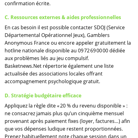
confirmation écrite.
C.​ Ressources externes & aides professionnelles
En cas besoin il est possible contacter SDOJ (Service
Départemental Opérationnel Jeux), Gamblers
Anonymous France ou encore appeler gratuitement la
hotline nationale disponible au 09 72 69 00 00 dédiée
aux problèmes liés au jeu compulsif.
Basketnews.Net répertorie également une liste
actualisée des associations locales offrant
accompagnement psychologique gratuit.
D.​ Stratégie budgétaire efficace
Appliquez la règle dite « 20 % du revenu disponible » :
ne consacrez jamais plus qu’un cinquième mensuel
provenant après paiement fixes (loyer, factures…) afin
que vos dépenses ludique restent proportionnées.
Prenez habituellement note chaque session dans un