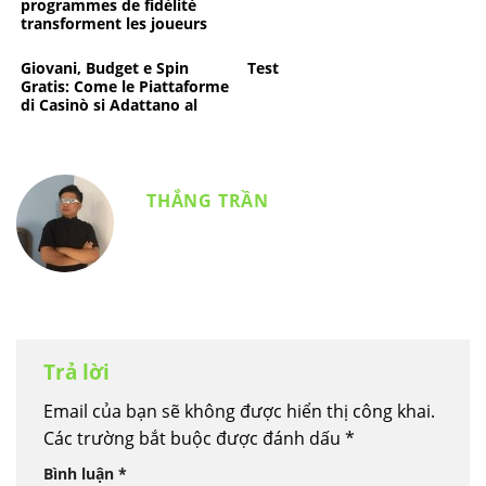
programmes de fidélité
transforment les joueurs
ordinaires en membres
d’élite
Giovani, Budget e Spin
Test
Gratis: Come le Piattaforme
di Casinò si Adattano al
Rientro a Scuola
THẮNG TRẦN
Trả lời
Email của bạn sẽ không được hiển thị công khai.
Các trường bắt buộc được đánh dấu
*
Bình luận
*