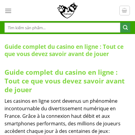
S
k
i
p
T
ì
t
m
o
k
Guide complet du casino en ligne : Tout ce
c
i
que vous devez savoir avant de jouer
ế
o
m
n
:
Guide complet du casino en ligne :
t
e
Tout ce que vous devez savoir avant
n
de jouer
t
Les casinos en ligne sont devenus un phénomène
incontournable du divertissement numérique en
France. Grâce à la connexion haut débit et aux
smartphones performants, des millions de joueurs
accèdent chaque jour à des centaines de jeux :