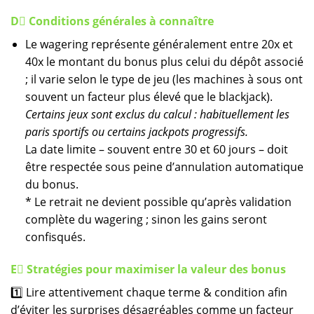
D️⃣ Conditions générales à connaître
Le wagering représente généralement entre 20x et
40x le montant du bonus plus celui du dépôt associé
; il varie selon le type de jeu (les machines à sous ont
souvent un facteur plus élevé que le blackjack).
Certains jeux sont exclus du calcul : habituellement les
paris sportifs ou certains jackpots progressifs.
La date limite – souvent entre 30 et 60 jours – doit
être respectée sous peine d’annulation automatique
du bonus.
* Le retrait ne devient possible qu’après validation
complète du wagering ; sinon les gains seront
confisqués.
E️⃣ Stratégies pour maximiser la valeur des bonus
1️⃣ Lire attentivement chaque terme & condition afin
d’éviter les surprises désagréables comme un facteur