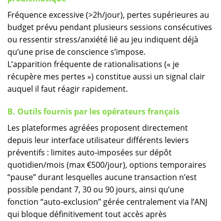
Fréquence excessive (>2h/jour), pertes supérieures au
budget prévu pendant plusieurs sessions consécutives
ou ressentir stress/anxiété lié au jeu indiquent déjà
qu’une prise de conscience s’impose.
L’apparition fréquente de rationalisations (« je
récupère mes pertes ») constitue aussi un signal clair
auquel il faut réagir rapidement.
B. Outils fournis par les opérateurs français
Les plateformes agréées proposent directement
depuis leur interface utilisateur différents leviers
préventifs : limites auto‑imposées sur dépôt
quotidien/mois (max €500/jour), options temporaires
“pause” durant lesquelles aucune transaction n’est
possible pendant 7, 30 ou 90 jours, ainsi qu’une
fonction “auto‑exclusion” gérée centralement via l’ANJ
qui bloque définitivement tout accès après