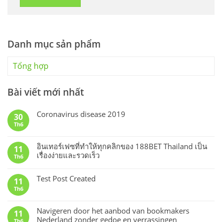
Danh mục sản phẩm
Tổng hợp
Bài viết mới nhất
Coronavirus disease 2019
30
Th6
อินเทอร์เฟซที่ทำให้ทุกคลิกของ 188BET Thailand เป็น
11
เรื่องง่ายและรวดเร็ว
Th6
Test Post Created
11
Th6
Navigeren door het aanbod van bookmakers
11
Nederland zonder gedoe en verrassingen
Th6