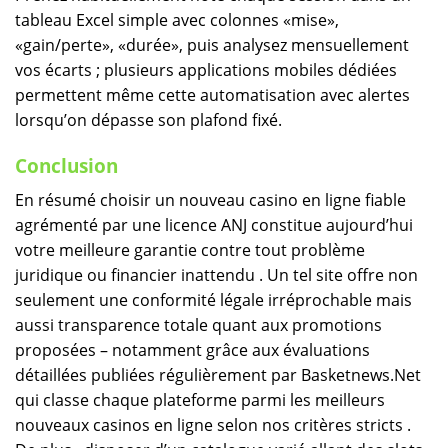
tableau Excel simple avec colonnes «mise»,
«gain/perte», «durée», puis analysez mensuellement
vos écarts ; plusieurs applications mobiles dédiées
permettent même cette automatisation avec alertes
lorsqu’on dépasse son plafond fixé.
Conclusion
En résumé choisir un nouveau casino en ligne fiable
agrémenté par une licence ANJ constitue aujourd’hui
votre meilleure garantie contre tout problème
juridique ou financier inattendu . Un tel site offre non
seulement une conformité légale irréprochable mais
aussi transparence totale quant aux promotions
proposées – notamment grâce aux évaluations
détaillées publiées régulièrement par Basketnews.Net
qui classe chaque plateforme parmi les meilleurs
nouveaux casinos en ligne selon nos critères stricts .