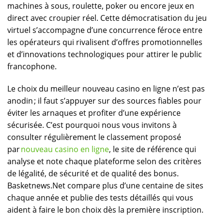
machines à sous, roulette, poker ou encore jeux en
direct avec croupier réel. Cette démocratisation du jeu
virtuel s’accompagne d’une concurrence féroce entre
les opérateurs qui rivalisent d’offres promotionnelles
et d’innovations technologiques pour attirer le public
francophone.
Le choix du meilleur nouveau casino en ligne n’est pas
anodin ; il faut s’appuyer sur des sources fiables pour
éviter les arnaques et profiter d’une expérience
sécurisée. C’est pourquoi nous vous invitons à
consulter régulièrement le classement proposé
par
nouveau casino en ligne
, le site de référence qui
analyse et note chaque plateforme selon des critères
de légalité, de sécurité et de qualité des bonus.
Basketnews.Net compare plus d’une centaine de sites
chaque année et publie des tests détaillés qui vous
aident à faire le bon choix dès la première inscription.