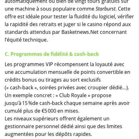
automatiquement ou bien de vingt tours gratuits sur
une machine à sous populaire comme
Starburst
. Cette
offre est idéale pour tester la fluidité du logiciel, vérifier
la rapidité des retraits et juger si le casino répond aux
standards attendus par Basketnews.Net concernant
l’équité technique.
C. Programmes de fidélité & cash‑back
Les programmes VIP récompensent la loyauté avec
une accumulation mensuelle de points convertible en
crédits bonus ou tirages au sort exclusifs
(« cash‑back », soirées privées avec croupier dédié…).
Un exemple concret : « Club Royale » propose
jusqu’à 15 %​de cash‑back chaque semaine après avoir
cumulé plus de €5 000 en mises.
Les niveaux supérieurs offrent également un
gestionnaire personnel dédié ainsi que des limites
augmentées pour les dépôts rapides.