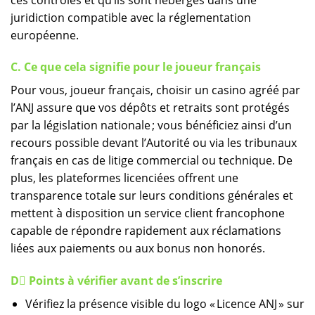
juridiction compatible avec la réglementation
européenne.
C. Ce que cela signifie pour le joueur français
Pour vous, joueur français, choisir un casino agréé par
l’ANJ assure que vos dépôts et retraits sont protégés
par la législation nationale ; vous bénéficiez ainsi d’un
recours possible devant l’Autorité ou via les tribunaux
français en cas de litige commercial ou technique. De
plus, les plateformes licenciées offrent une
transparence totale sur leurs conditions générales et
mettent à disposition un service client francophone
capable de répondre rapidement aux réclamations
liées aux paiements ou aux bonus non honorés.
D️⃣ Points à vérifier avant de s’inscrire
Vérifiez la présence visible du logo « Licence ANJ » sur