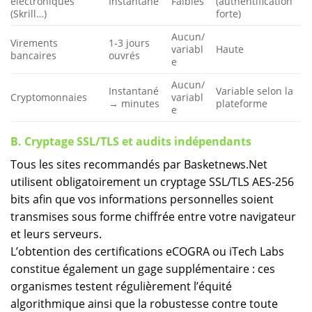
électroniques
Instantané
Faibles
(authentification
(Skrill…)
forte)
Aucun/
Virements
1‑3 jours
variabl
Haute
bancaires
ouvrés
e
Aucun/
Instantané
Variable selon la
Cryptomonnaies
variabl
→ minutes
plateforme
e
B. Cryptage SSL/TLS et audits indépendants
Tous les sites recommandés par Basketnews.Net
utilisent obligatoirement un cryptage SSL/TLS AES‑256
bits afin que vos informations personnelles soient
transmises sous forme chiffrée entre votre navigateur
et leurs serveurs.
L’obtention des certifications eCOGRA ou iTech Labs
constitue également un gage supplémentaire : ces
organismes testent régulièrement l’équité
algorithmique ainsi que la robustesse contre toute