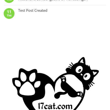
Test Post Created
11
Th6