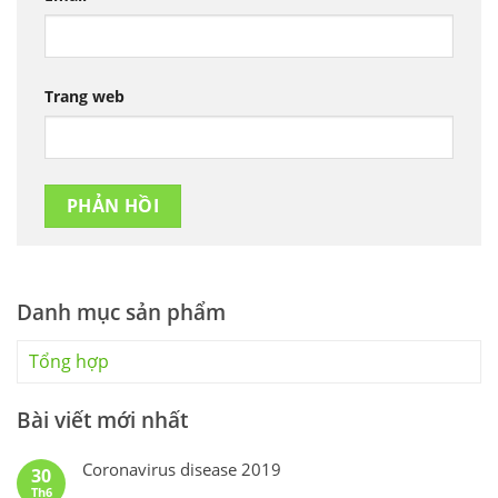
Trang web
Danh mục sản phẩm
Tổng hợp
Bài viết mới nhất
Coronavirus disease 2019
30
Th6