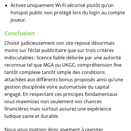
Activez uniquement Wi‑Fi sécurisé plutôt qu’un
hotspot public non protégé lors du login au compte
joueur.
Conclusion
Choisir judicieusement son site repose désormais
moins sur l’éclat publicitaire que sur trois critères
indiscutables : licence fiable délivrée par une autorité
reconnue tel que MGA ou UKGC, compréhension fine
tantôt complexe tantôt simple des conditions
attachées aux différents bonus proposés ainsi qu’une
gestion disciplinée voire automatisée du capital
engagé.​ En respectant ces principes fondamentaux
vous maximisez non seulement vos chances
financières mais surtout assurez une expérience
ludique saine et durable.​
Nous vous invitons donc vivement à revisiter