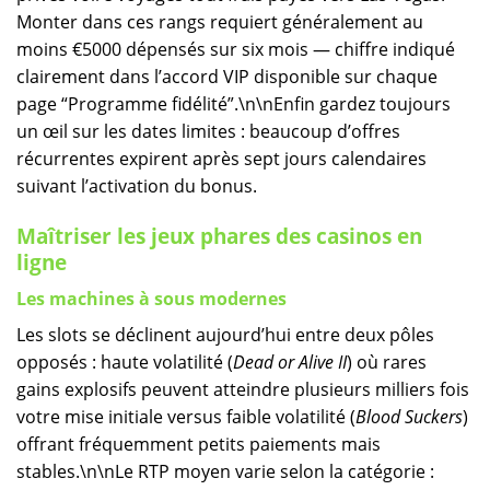
Monter dans ces rangs requiert généralement au
moins €5000 dépensés sur six mois — chiffre indiqué
clairement dans l’accord VIP disponible sur chaque
page “Programme fidélité”.\n\nEnfin gardez toujours
un œil sur les dates limites : beaucoup d’offres
récurrentes expirent après sept jours calendaires
suivant l’activation du bonus.
Maîtriser les jeux phares des casinos en
ligne
Les machines à sous modernes
Les slots se déclinent aujourd’hui entre deux pôles
opposés : haute volatilité (
Dead or Alive II
) où rares
gains explosifs peuvent atteindre plusieurs milliers fois
votre mise initiale versus faible volatilité (
Blood Suckers
)
offrant fréquemment petits paiements mais
stables.\n\nLe RTP moyen varie selon la catégorie :