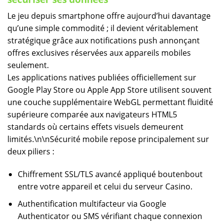
Le jeu depuis smartphone offre aujourd’hui davantage
qu’une simple commodité ; il devient véritablement
stratégique grâce aux notifications push annonçant
offres exclusives réservées aux appareils mobiles
seulement.
Les applications natives publiées officiellement sur
Google Play Store ou Apple App Store utilisent souvent
une couche supplémentaire WebGL permettant fluidité
supérieure comparée aux navigateurs HTML5
standards où certains effets visuels demeurent
limités.\n\nSécurité mobile repose principalement sur
deux piliers :
Chiffrement SSL/TLS avancé appliqué bout­en­bout
entre votre appareil et celui du serveur Casino.
Authentification multifacteur via Google
Authenticator ou SMS vérifiant chaque connexion