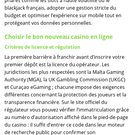
phares comme les slots à haute volatilité ou le
blackjack français, adopter une gestion stricte du
budget et optimiser l’expérience sur mobile tout en
protégeant vos données personnelles.
Choisir le bon nouveau casino en ligne
Critères de licence et régulation
La première barrière à franchir avant d’inscrire votre
premier dépôt est la licence du opérateur. Les
juridictions les plus respectées sont la Malta Gaming
Authority (MGA), la UK Gambling Commission (UKGC)
et Curaçao eGaming ; chacune impose des exigences
différentes concernant la protection des joueurs et la
transparence financière. Sur le site officiel du
régulateur vous pouvez vérifier l’immatriculation grâce
au numéro d’autorisation affiché dans le pied‑de‑page
du casino : il suffit d’entrer ce code dans leur moteur
de recherche public pour confirmer son