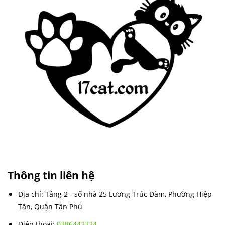
Thông tin liên hệ
Địa chỉ: Tầng 2 - số nhà 25 Lương Trúc Đàm, Phường Hiệp
Tân, Quận Tân Phú
Điện thoại:
0386442324