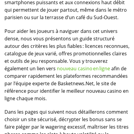
smartphones puissants et aux connexions haut débit
qui permettent de jouer partout, même dans le métro
parisien ou sur la terrasse d’un café du Sud‑Ouest.
Pour aider les joueurs à naviguer dans cet univers
dense, nous vous présentons un guide structuré
autour des critères les plus fiables : licences reconnues,
catalogue de jeux varié, offres promotionnelles claires
et outils de jeu responsable. Vous y trouverez
également un lien vers
nouveau casino en ligne
afin de
comparer rapidement les plateformes recommandées
par l’équipe experte de Basketnews.Net, le site de
référence pour identifier le meilleur nouveau casino en
ligne chaque mois.
Dans les pages qui suivent nous détaillerons comment
choisir un site sécurisé, décrypter les bonus sans se
faire piéger par le wagering excessif, maîtriser les titres