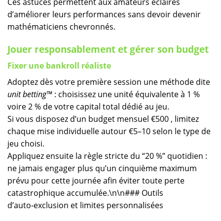
Ces astuces permettent aux amateurs éclairés
d’améliorer leurs performances sans devoir devenir
mathématiciens chevronnés.
Jouer responsablement et gérer son budget
Fixer une bankroll réaliste
Adoptez dès votre première session une méthode dite
unit betting™
: choisissez une unité équivalente à 1 %
voire 2 % de votre capital total dédié au jeu.
Si vous disposez d’un budget mensuel €500 , limitez
chaque mise individuelle autour €5–10 selon le type de
jeu choisi.
Appliquez ensuite la règle stricte du “20 %” quotidien :
ne jamais engager plus qu’un cinquième maximum
prévu pour cette journée afin éviter toute perte
catastrophique accumulée.\n\n### Outils
d’auto‑exclusion et limites personnalisées