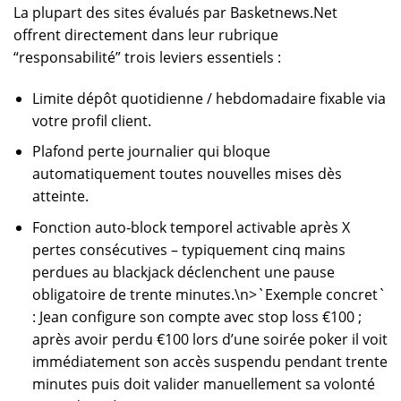
La plupart des sites évalués par Basketnews.Net
offrent directement dans leur rubrique
“responsabilité” trois leviers essentiels :
Limite dépôt quotidienne / hebdomadaire fixable via
votre profil client.
Plafond perte journalier qui bloque
automatiquement toutes nouvelles mises dès
atteinte.
Fonction auto‑block temporel activable après X
pertes consécutives – typiquement cinq mains
perdues au blackjack déclenchent une pause
obligatoire de trente minutes.\n>`Exemple concret`
: Jean configure son compte avec stop loss €100 ;
après avoir perdu €100 lors d’une soirée poker il voit
immédiatement son accès suspendu pendant trente
minutes puis doit valider manuellement sa volonté