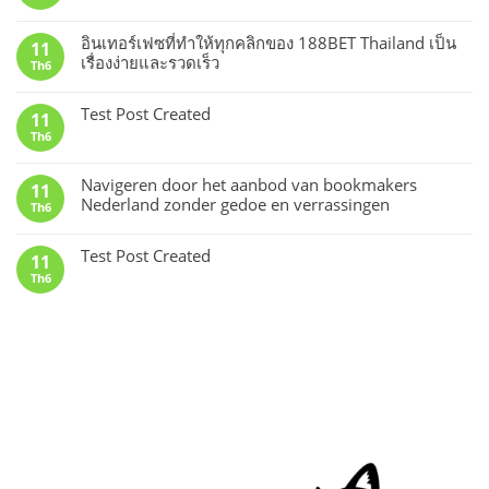
อินเทอร์เฟซที่ทำให้ทุกคลิกของ 188BET Thailand เป็น
11
เรื่องง่ายและรวดเร็ว
Th6
Test Post Created
11
Th6
Navigeren door het aanbod van bookmakers
11
Nederland zonder gedoe en verrassingen
Th6
Test Post Created
11
Th6