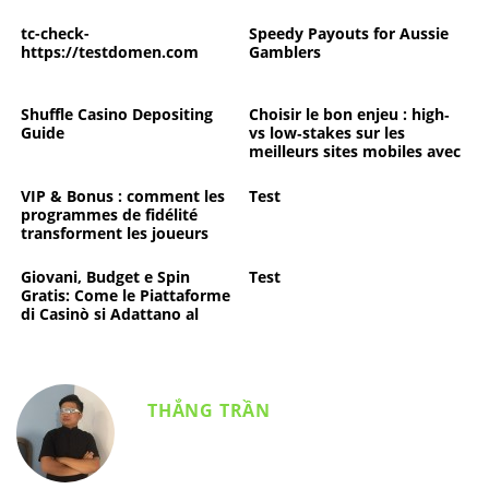
tc-check-
Speedy Payouts for Aussie
https://testdomen.com
Gamblers
Shuffle Casino Depositing
Choisir le bon enjeu : high‑
Guide
vs low‑stakes sur les
meilleurs sites mobiles avec
croupiers en direct pour
bien commencer l’année
VIP & Bonus : comment les
Test
programmes de fidélité
transforment les joueurs
ordinaires en membres
d’élite
Giovani, Budget e Spin
Test
Gratis: Come le Piattaforme
di Casinò si Adattano al
Rientro a Scuola
THẮNG TRẦN