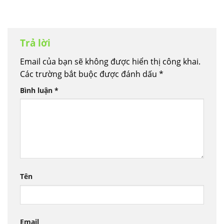
Trả lời
Email của bạn sẽ không được hiển thị công khai.
Các trường bắt buộc được đánh dấu
*
Bình luận
*
Tên
Email