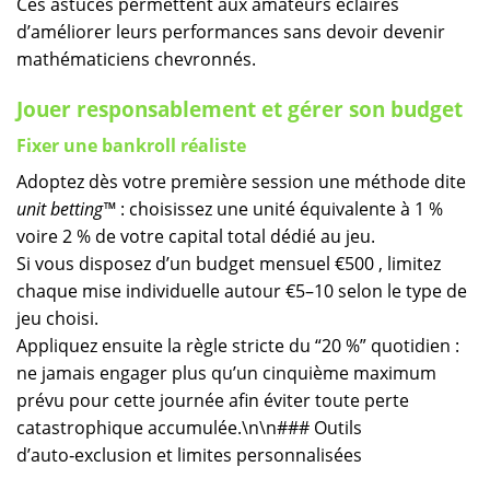
Ces astuces permettent aux amateurs éclairés
d’améliorer leurs performances sans devoir devenir
mathématiciens chevronnés.
Jouer responsablement et gérer son budget
Fixer une bankroll réaliste
Adoptez dès votre première session une méthode dite
unit betting™
: choisissez une unité équivalente à 1 %
voire 2 % de votre capital total dédié au jeu.
Si vous disposez d’un budget mensuel €500 , limitez
chaque mise individuelle autour €5–10 selon le type de
jeu choisi.
Appliquez ensuite la règle stricte du “20 %” quotidien :
ne jamais engager plus qu’un cinquième maximum
prévu pour cette journée afin éviter toute perte
catastrophique accumulée.\n\n### Outils
d’auto‑exclusion et limites personnalisées