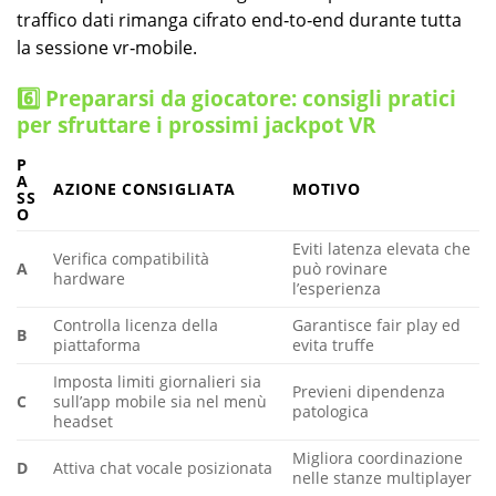
traffico dati rimanga cifrato end‑to‑end durante tutta
la sessione vr‑mobile.
6️⃣ Prepararsi da giocatore: consigli pratici
per sfruttare i prossimi jackpot VR
P
A
AZIONE CONSIGLIATA
MOTIVO
SS
O
Eviti latenza elevata che
Verifica compatibilità
A
può rovinare
hardware
l’esperienza
Controlla licenza della
Garantisce fair play ed
B
piattaforma
evita truffe
Imposta limiti giornalieri sia
Previeni dipendenza
C
sull’app mobile sia nel menù
patologica
headset
Migliora coordinazione
D
Attiva chat vocale posizionata
nelle stanze multiplayer