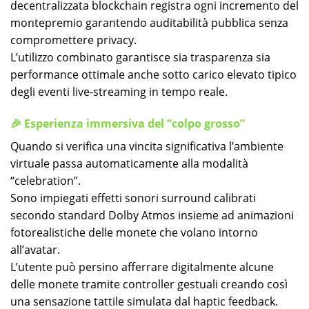
decentralizzata blockchain registra ogni incremento del
montepremio garantendo auditabilità pubblica senza
compromettere privacy.
L’utilizzo combinato garantisce sia trasparenza sia
performance ottimale anche sotto carico elevato tipico
degli eventi live‑streaming in tempo reale.​
🎉 Esperienza immersiva del “colpo grosso”
Quando si verifica una vincita significativa l’ambiente
virtuale passa automaticamente alla modalità
“celebration”.
Sono impiegati effetti sonori surround calibrati
secondo standard Dolby Atmos insieme ad animazioni
fotorealistiche delle monete che volano intorno
all’avatar.
L’utente può persino afferrare digitalmente alcune
delle monete tramite controller gestuali creando così
una sensazione tattile simulata dal haptic feedback.