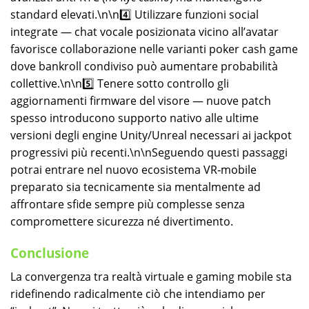
standard elevati.\n\n4️⃣ Utilizzare funzioni social
integrate — chat vocale posizionata vicino all’avatar
favorisce collaborazione nelle varianti poker cash game
dove bankroll condiviso può aumentare probabilità
collettive.\n\n5️⃣ Tenere sotto controllo gli
aggiornamenti firmware del visore — nuove patch
spesso introducono supporto nativo alle ultime
versioni degli engine Unity/Unreal necessari ai jackpot
progressivi più recenti.\n\nSeguendo questi passaggi
potrai entrare nel nuovo ecosistema VR‑mobile
preparato sia tecnicamente sia mentalmente ad
affrontare sfide sempre più complesse senza
compromettere sicurezza né divertimento.
Conclusione
La convergenza tra realtà virtuale e gaming mobile sta
ridefinendo radicalmente ciò che intendiamo per