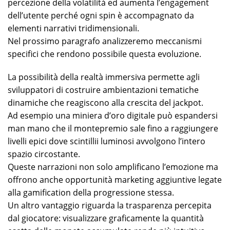
percezione della volatilità ed aumenta l’engagement
dell’utente perché ogni spin è accompagnato da
elementi narrativi tridimensionali.
Nel prossimo paragrafo analizzeremo meccanismi
specifici che rendono possibile questa evoluzione.​
La possibilità della realtà immersiva permette agli
sviluppatori di costruire ambientazioni tematiche
dinamiche che reagiscono alla crescita del jackpot.
Ad esempio una miniera d’oro digitale può espandersi
man mano che il montepremio sale fino a raggiungere
livelli epici dove scintillii luminosi avvolgono l’intero
spazio circostante.
Queste narrazioni non solo amplificano l’emozione ma
offrono anche opportunità marketing aggiuntive legate
alla gamification della progressione stessa.
Un altro vantaggio riguarda la trasparenza percepita
dal giocatore: visualizzare graficamente la quantità