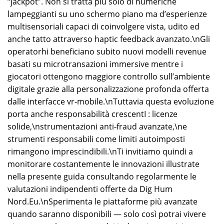
“jackpot”. Non si tratta più solo di numeriche
lampeggianti su uno schermo piano ma d’esperienze
multisensoriali capaci di coinvolgere vista, udito ed
anche tatto attraverso haptic feedback avanzato.\nGli
operatorhi beneficiano subito nuovi modelli revenue
basati su microtransazioni immersive mentre i
giocatori ottengono maggiore controllo sull’ambiente
digitale grazie alla personalizzazione profonda offerta
dalle interfacce vr‑mobile.\nTuttavia questa evoluzione
porta anche responsabilità crescentI : licenze
solide,\nstrumentazioni anti‑fraud avanzate,\ne
strumenti responsabili come limiti autoimposti
rimangono imprescindibili.\nTi invitiamo quindi a
monitorare costantemente le innovazioni illustrate
nella presente guida consultando regolarmente le
valutazioni indipendenti offerte da Dig Hum
Nord.Eu.\nSperimenta le piattaforme più avanzate
quando saranno disponibili — solo così potrai vivere