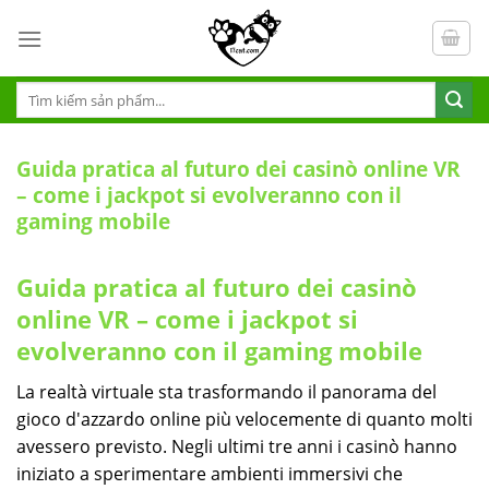
S
k
i
p
T
ì
t
m
o
k
Guida pratica al futuro dei casinò online VR
c
i
– come i jackpot si evolveranno con il
ế
o
m
gaming mobile
n
:
t
Guida pratica al futuro dei casinò
e
n
online VR – come i jackpot si
t
evolveranno con il gaming mobile
La realtà virtuale sta trasformando il panorama del
gioco d'azzardo online più velocemente di quanto molti
avessero previsto. Negli ultimi tre anni i casinò hanno
iniziato a sperimentare ambienti immersivi che