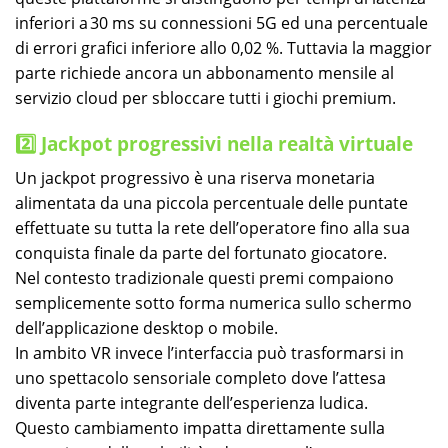
inferiori a 30 ms su connessioni 5G ed una percentuale
di errori grafici inferiore allo 0,02 %. Tuttavia la maggior
parte richiede ancora un abbonamento mensile al
servizio cloud per sbloccare tutti i giochi premium.
2️⃣ Jackpot progressivi nella realtà virtuale
Un jackpot progressivo è una riserva monetaria
alimentata da una piccola percentuale delle puntate
effettuate su tutta la rete dell’operatore fino alla sua
conquista finale da parte del fortunato giocatore.
Nel contesto tradizionale questi premi compaiono
semplicemente sotto forma numerica sullo schermo
dell’applicazione desktop o mobile.
In ambito VR invece l’interfaccia può trasformarsi in
uno spettacolo sensoriale completo dove l’attesa
diventa parte integrante dell’esperienza ludica.
Questo cambiamento impatta direttamente sulla