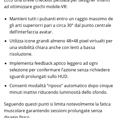
Ecco una breve checklist pensata per designer intenti
ad ottimizzare giochi mobile‑VR:
Mantieni tutti i pulsanti entro un raggio massimo de​
gli​ arti superior​ri​ pari​ a​ circa​ ​30°​ dal punto centrale
dell’interfaccia avatar.​
Utilizza icone grandi almeno​ ​48×48​ pixel​ virtual​​ti​ ​per​ ​
una​ ​visibilità​ ​chiara​​ anche​ ​con​​ ​lenti​​ ​a​​ ​bassa​​ ​
risoluzione.​
Implementa feedback aptico leggero ad ogni
selezione per confermare l’azione senza richiedere
sguardi prolungati sullo HUD.​
Consenti modalità “riposo” automatico dopo cinque
minuti inattivi riducendo luminosità dello sfondo.​
Seguendo questi punti si limita notevolmente la fatica
muscolare garantendo sessioni prolungate senza
disagio fisico.​