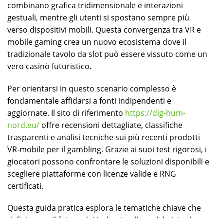
combinano grafica tridimensionale e interazioni
gestuali, mentre gli utenti si spostano sempre più
verso dispositivi mobili. Questa convergenza tra VR e
mobile gaming crea un nuovo ecosistema dove il
tradizionale tavolo da slot può essere vissuto come un
vero casinò futuristico.
Per orientarsi in questo scenario complesso è
fondamentale affidarsi a fonti indipendenti e
aggiornate. Il sito di riferimento
https://dig-hum-
nord.eu/
offre recensioni dettagliate, classifiche
trasparenti e analisi tecniche sui più recenti prodotti
VR‑mobile per il gambling. Grazie ai suoi test rigorosi, i
giocatori possono confrontare le soluzioni disponibili e
scegliere piattaforme con licenze valide e RNG
certificati.
Questa guida pratica esplora le tematiche chiave che