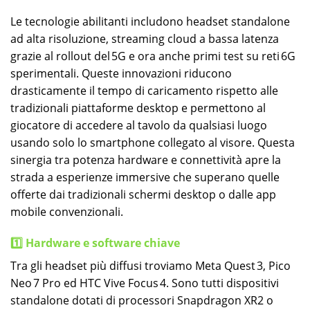
Le tecnologie abilitanti includono headset standalone
ad alta risoluzione, streaming cloud a bassa latenza
grazie al rollout del 5G e ora anche primi test su reti 6G
sperimentali. Queste innovazioni riducono
drasticamente il tempo di caricamento rispetto alle
tradizionali piattaforme desktop e permettono al
giocatore di accedere al tavolo da qualsiasi luogo
usando solo lo smartphone collegato al visore. Questa
sinergia tra potenza hardware e connettività apre la
strada a esperienze immersive che superano quelle
offerte dai tradizionali schermi desktop o dalle app
mobile convenzionali.
1️⃣️ Hardware e software chiave
Tra gli headset più diffusi troviamo Meta Quest 3, Pico
Neo 7 Pro ed HTC Vive Focus 4. Sono tutti dispositivi
standalone dotati di processori Snapdragon XR2 o