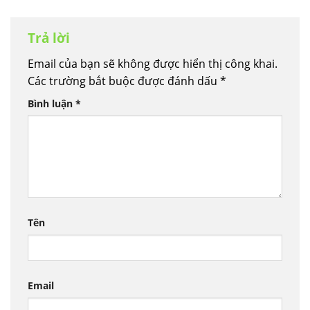
Trả lời
Email của bạn sẽ không được hiển thị công khai.
Các trường bắt buộc được đánh dấu
*
Bình luận
*
Tên
Email