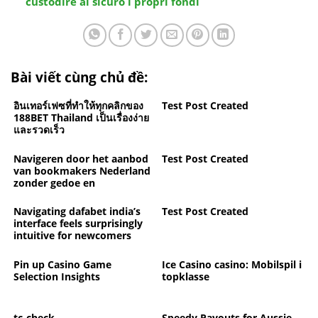
custodire al sicuro i propri fondi
Bài viết cùng chủ đề:
อินเทอร์เฟซที่ทำให้ทุกคลิกของ
Test Post Created
188BET Thailand เป็นเรื่องง่าย
และรวดเร็ว
Navigeren door het aanbod
Test Post Created
van bookmakers Nederland
zonder gedoe en
verrassingen
Navigating dafabet india’s
Test Post Created
interface feels surprisingly
intuitive for newcomers
Pin up Casino Game
Ice Casino casino: Mobilspil i
Selection Insights
topklasse
tc-check-
Speedy Payouts for Aussie