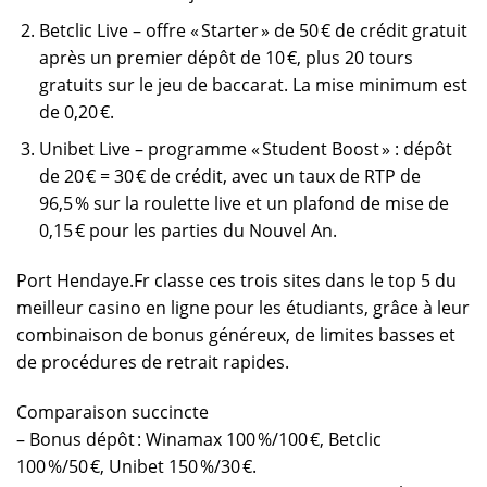
Betclic Live – offre « Starter » de 50 € de crédit gratuit
après un premier dépôt de 10 €, plus 20 tours
gratuits sur le jeu de baccarat. La mise minimum est
de 0,20 €.
Unibet Live – programme « Student Boost » : dépôt
de 20 € = 30 € de crédit, avec un taux de RTP de
96,5 % sur la roulette live et un plafond de mise de
0,15 € pour les parties du Nouvel An.
Port Hendaye.Fr classe ces trois sites dans le top 5 du
meilleur casino en ligne pour les étudiants, grâce à leur
combinaison de bonus généreux, de limites basses et
de procédures de retrait rapides.
Comparaison succincte
– Bonus dépôt : Winamax 100 %/100 €, Betclic
100 %/50 €, Unibet 150 %/30 €.