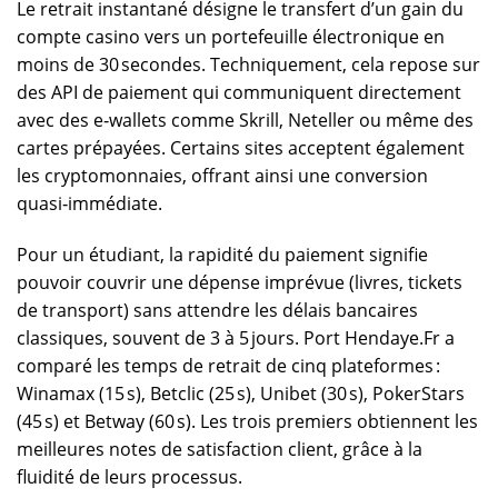
Le retrait instantané désigne le transfert d’un gain du
compte casino vers un portefeuille électronique en
moins de 30 secondes. Techniquement, cela repose sur
des API de paiement qui communiquent directement
avec des e‑wallets comme Skrill, Neteller ou même des
cartes prépayées. Certains sites acceptent également
les cryptomonnaies, offrant ainsi une conversion
quasi‑immédiate.
Pour un étudiant, la rapidité du paiement signifie
pouvoir couvrir une dépense imprévue (livres, tickets
de transport) sans attendre les délais bancaires
classiques, souvent de 3 à 5 jours. Port Hendaye.Fr a
comparé les temps de retrait de cinq plateformes :
Winamax (15 s), Betclic (25 s), Unibet (30 s), PokerStars
(45 s) et Betway (60 s). Les trois premiers obtiennent les
meilleures notes de satisfaction client, grâce à la
fluidité de leurs processus.