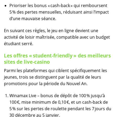
Prioriser les bonus « cash‑back » qui remboursent
5 % des pertes mensuelles, réduisant ainsi l’impact
d’une mauvaise séance.
En suivant ces règles, le jeu en ligne devient une
activité de loisir maîtrisée, compatible avec un budget
étudiant serré.
Les offres « student‑friendly » des meilleurs
sites de live‑casino
Parmi les plateformes qui ciblent spécifiquement les
jeunes, trois se distinguent par la qualité de leurs
promotions pour la période du Nouvel An.
Winamax Live – bonus de dépôt de 100 % jusqu’à
100 €, mise minimum de 0,10 €, et un cash‑back de
5 % sur les pertes de roulette pendant les 7 jours du
30 décembre au 5 janvier.