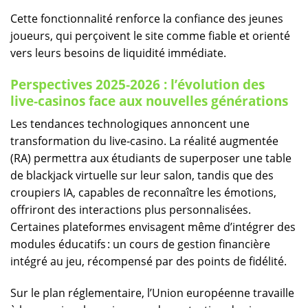
Cette fonctionnalité renforce la confiance des jeunes
joueurs, qui perçoivent le site comme fiable et orienté
vers leurs besoins de liquidité immédiate.
Perspectives 2025‑2026 : l’évolution des
live‑casinos face aux nouvelles générations
Les tendances technologiques annoncent une
transformation du live‑casino. La réalité augmentée
(RA) permettra aux étudiants de superposer une table
de blackjack virtuelle sur leur salon, tandis que des
croupiers IA, capables de reconnaître les émotions,
offriront des interactions plus personnalisées.
Certaines plateformes envisagent même d’intégrer des
modules éducatifs : un cours de gestion financière
intégré au jeu, récompensé par des points de fidélité.
Sur le plan réglementaire, l’Union européenne travaille