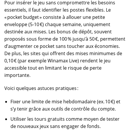
Pour insérer le jeu sans compromettre les besoins
essentiels, il faut identifier les postes flexibles. Le
« pocket budget » consiste à allouer une petite
enveloppe (5‑10 €) chaque semaine, uniquement
destinée aux mises. Les bonus de dépôt, souvent
proposés sous forme de 100 % jusqu’à 50 €, permettent
d’augmenter ce pocket sans toucher aux économies.
De plus, les sites qui offrent des mises minimumes de
0,10 € (par exemple Winamax Live) rendent le jeu
accessible tout en limitant le risque de perte
importante.
Voici quelques astuces pratiques :
Fixer une limite de mise hebdomadaire (ex. 10 €) et
s’y tenir grâce aux outils de contrôle du compte.
Utiliser les tours gratuits comme moyen de tester
de nouveaux jeux sans engager de fonds.