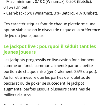
– Mise minimum : 0,10 € (Winamax), 0,20 € (Betclic),
0,15 € (Unibet).
– Cash‑back : 5 % (Winamax), 3 % (Betclic), 4 % (Unibet).
Ces caractéristiques font de chaque plateforme une
option viable selon le niveau de risque et la préférence
de jeu du jeune joueur.
Le jackpot live : pourquoi il séduit tant les
jeunes joueurs
Les jackpots progressifs en live‑casino fonctionnent
comme un fonds commun alimenté par une petite
portion de chaque mise (généralement 0,5 % du pot).
Au fur et à mesure que les parties de roulette, de
baccarat ou de poker se succèdent, le jackpot
augmente, parfois jusqu’à plusieurs centaines de
milliers d’euros.