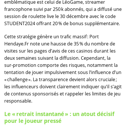
emblématique est celui de LéoGame, streamer
francophone suivi par 250 k abonnés, qui a diffusé une
session de roulette live le 30 décembre avec le code
STUDENT2024 offrant 20 % de bonus supplémentaire.
Cette stratégie génère un trafic massif : Port
Hendaye.Fr note une hausse de 35 % du nombre de
visites sur les pages d’avis de ces casinos durant les
deux semaines suivant la diffusion. Cependant, la
sur‑promotion comporte des risques, notamment la
tentation de jouer impulsivement sous l’influence d’un
« challenge ». La transparence devient alors cruciale ;
les influenceurs doivent clairement indiquer qu’il s’agit
de contenus sponsorisés et rappeler les limites de jeu
responsable.
Le « retrait instantané » : un atout décisif
pour le joueur pressé