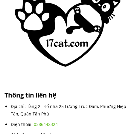
Thông tin liên hệ
Địa chỉ: Tầng 2 - số nhà 25 Lương Trúc Đàm, Phường Hiệp
Tân, Quận Tân Phú
Điện thoại:
0386442324