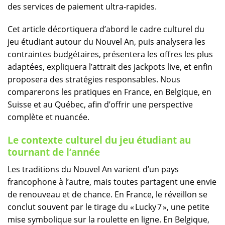
des services de paiement ultra‑rapides.
Cet article décortiquera d’abord le cadre culturel du
jeu étudiant autour du Nouvel An, puis analysera les
contraintes budgétaires, présentera les offres les plus
adaptées, expliquera l’attrait des jackpots live, et enfin
proposera des stratégies responsables. Nous
comparerons les pratiques en France, en Belgique, en
Suisse et au Québec, afin d’offrir une perspective
complète et nuancée.
Le contexte culturel du jeu étudiant au
tournant de l’année
Les traditions du Nouvel An varient d’un pays
francophone à l’autre, mais toutes partagent une envie
de renouveau et de chance. En France, le réveillon se
conclut souvent par le tirage du « Lucky 7 », une petite
mise symbolique sur la roulette en ligne. En Belgique,