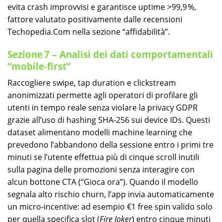
evita crash improvvisi e garantisce uptime >99,9 %,
fattore valutato positivamente dalle recensioni
Techopedia.Com nella sezione “affidabilità”.
Sezione 7 – Analisi dei dati comportamentali
“mobile‑first”
Raccogliere swipe, tap duration e clickstream
anonimizzati permette agli operatori di profilare gli
utenti in tempo reale senza violare la privacy GDPR
grazie all’uso di hashing SHA‑256 sui device IDs. Questi
dataset alimentano modelli machine learning che
prevedono l’abbandono della sessione entro i primi tre
minuti se l’utente effettua più di cinque scroll inutili
sulla pagina delle promozioni senza interagire con
alcun bottone CTA (“Gioca ora”). Quando il modello
segnala alto rischio churn, l’app invia automaticamente
un micro‑incentive: ad esempio €1 free spin valido solo
per quella specifica slot (
Fire Joker
) entro cinque minuti