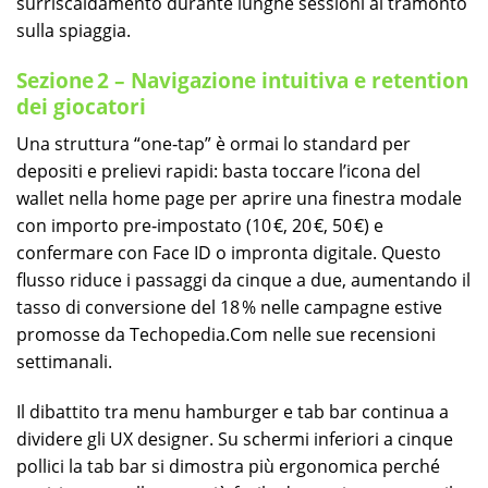
surriscaldamento durante lunghe sessioni al tramonto
sulla spiaggia.
Sezione 2 – Navigazione intuitiva e retention
dei giocatori
Una struttura “one‑tap” è ormai lo standard per
depositi e prelievi rapidi: basta toccare l’icona del
wallet nella home page per aprire una finestra modale
con importo pre‑impostato (10 €, 20 €, 50 €) e
confermare con Face ID o impronta digitale. Questo
flusso riduce i passaggi da cinque a due, aumentando il
tasso di conversione del 18 % nelle campagne estive
promosse da Techopedia.Com nelle sue recensioni
settimanali.
Il dibattito tra menu hamburger e tab bar continua a
dividere gli UX designer. Su schermi inferiori a cinque
pollici la tab bar si dimostra più ergonomica perché