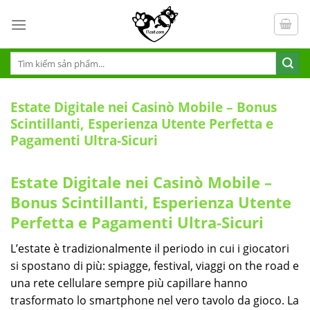
S
k
i
p
T
ì
t
m
o
k
Estate Digitale nei Casinò Mobile – Bonus
c
i
Scintillanti, Esperienza Utente Perfetta e
ế
o
m
Pagamenti Ultra‑Sicuri
n
:
t
Estate Digitale nei Casinò Mobile –
e
n
Bonus Scintillanti, Esperienza Utente
t
Perfetta e Pagamenti Ultra‑Sicuri
L’estate è tradizionalmente il periodo in cui i giocatori
si spostano di più: spiagge, festival, viaggi on the road e
una rete cellulare sempre più capillare hanno
trasformato lo smartphone nel vero tavolo da gioco. La