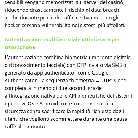
sensibili vengano memorizzati sui server del casinò,
riducendo drasticamente il rischio di data breach
anche durante picchi di traffico estivo quando gli
hacker cercano vulnerabilità nei sistemi più affollati.
Autenticazione multifattoriale ottimizzata per
smartphone
L’autenticazione combina biometria (impronta digitale
o riconoscimento facciale) con OTP inviato via SMS o
generato da app authenticator come Google
Authenticator. La sequenza “biometria → OTP” viene
completata in meno di due secondi grazie
all’integrazione nativa delle API biometriche dei sistemi
operativi iOS e Android; così si mantiene alta la
sicurezza senza sacrificare la rapidità richiesta dagli
utenti che vogliono scommettere durante una pausa
caffè al tramonto.