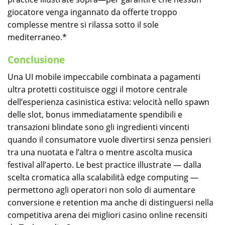
giocatore venga ingannato da offerte troppo
complesse mentre si rilassa sotto il sole
mediterraneo.*
Conclusione
Una UI mobile impeccabile combinata a pagamenti
ultra protetti costituisce oggi il motore centrale
dell’esperienza casinistica estiva: velocità nello spawn
delle slot, bonus immediatamente spendibili e
transazioni blindate sono gli ingredienti vincenti
quando il consumatore vuole divertirsi senza pensieri
tra una nuotata e l’altra o mentre ascolta musica
festival all’aperto. Le best practice illustrate — dalla
scelta cromatica alla scalabilità edge computing —
permettono agli operatori non solo di aumentare
conversione e retention ma anche di distinguersi nella
competitiva arena dei migliori casino online recensiti