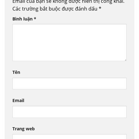
Email của bạn sẽ không được hiển thị công khai.
Các trường bắt buộc được đánh dấu
*
Bình luận
*
Tên
Email
Trang web