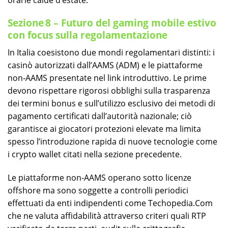
Sezione 8 – Futuro del gaming mobile estivo
con focus sulla regolamentazione
In Italia coesistono due mondi regolamentari distinti: i
casinò autorizzati dall’AAMS (ADM) e le piattaforme
non‑AAMS presentate nel link introduttivo. Le prime
devono rispettare rigorosi obblighi sulla trasparenza
dei termini bonus e sull’utilizzo esclusivo dei metodi di
pagamento certificati dall’autorità nazionale; ciò
garantisce ai giocatori protezioni elevate ma limita
spesso l’introduzione rapida di nuove tecnologie come
i crypto wallet citati nella sezione precedente.
Le piattaforme non‑AAMS operano sotto licenze
offshore ma sono soggette a controlli periodici
effettuati da enti indipendenti come Techopedia.Com
che ne valuta affidabilità attraverso criteri quali RTP