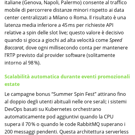
italiane (Genova, Napoli, Palermo) consente al traffico
mobile di percorrere distanze minori rispetto ai data
center centralizzati a Milano o Roma. Il risultato è una
latenza media inferiore a 45 ms per richieste API
relative a spin delle slot live; questo valore è decisivo
quando si gioca a giochi ad alta velocità come
Speed
Baccarat
, dove ogni millisecondo conta per mantenere
l’RTP previsto dal provider software (solitamente
intorno al 98 %).
Scalabilità automatica durante eventi promozionali
estate
Le campagne bonus “Summer Spin Fest” attirano fino
al doppio degli utenti abituali nelle ore serali; i sistemi
DevOps basati su Kubernetes orchestrano
automaticamente pod aggiuntivi quando la CPU
supera il 70 % o quando le code RabbitMQ superano i
200 messaggi pendenti. Questa architettura serverless