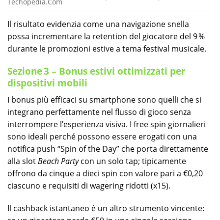
Techopedia.Com
Il risultato evidenzia come una navigazione snella
possa incrementare la retention del giocatore del 9 %
durante le promozioni estive a tema festival musicale.
Sezione 3 – Bonus estivi ottimizzati per
dispositivi mobili
I bonus più efficaci su smartphone sono quelli che si
integrano perfettamente nel flusso di gioco senza
interrompere l’esperienza visiva. I free spin giornalieri
sono ideali perché possono essere erogati con una
notifica push “Spin of the Day” che porta direttamente
alla slot
Beach Party
con un solo tap; tipicamente
offrono da cinque a dieci spin con valore pari a €0,20
ciascuno e requisiti di wagering ridotti (x15).
Il cashback istantaneo è un altro strumento vincente: