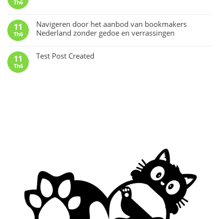
Th6
Navigeren door het aanbod van bookmakers
11
Nederland zonder gedoe en verrassingen
Th6
Test Post Created
11
Th6