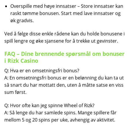
Overspille med høye innsatser – Store innsatser kan
raskt tømme bonusen. Start med lave innsatser og
øk gradvis.
Ved å følge disse enkle rådene kan du holde bonusene i
spill lengre og øke sjansene for å trekke ut gevinster.
FAQ – Dine brennende spørsmål om bonuser
i Rizk Casino
Q: Hva er en omsetningsfri bonus?
A: En omsetningsfri bonus er en belønning du kan ta ut
så snart du har mottatt den, uten å måtte satse en viss
sum først.
Q: Hvor ofte kan jeg spinne Wheel of Rizk?
A: Så lenge du har samlede spins. Mange spillere får
mellom 5 og 20 spins per uke, avhengig av aktivitet.