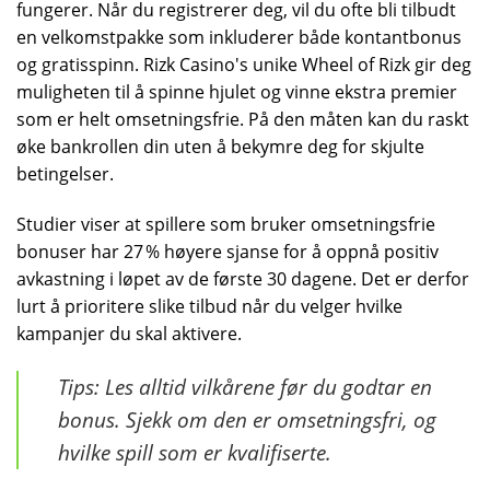
fungerer. Når du registrerer deg, vil du ofte bli tilbudt
en velkomstpakke som inkluderer både kontantbonus
og gratisspinn. Rizk Casino's unike Wheel of Rizk gir deg
muligheten til å spinne hjulet og vinne ekstra premier
som er helt omsetningsfrie. På den måten kan du raskt
øke bankrollen din uten å bekymre deg for skjulte
betingelser.
Studier viser at spillere som bruker omsetningsfrie
bonuser har 27 % høyere sjanse for å oppnå positiv
avkastning i løpet av de første 30 dagene. Det er derfor
lurt å prioritere slike tilbud når du velger hvilke
kampanjer du skal aktivere.
Tips: Les alltid vilkårene før du godtar en
bonus. Sjekk om den er omsetningsfri, og
hvilke spill som er kvalifiserte.