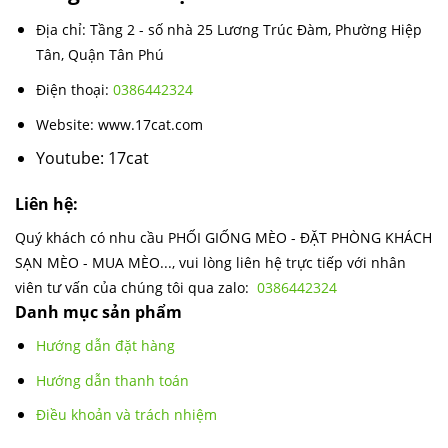
Địa chỉ: Tầng 2 - số nhà 25 Lương Trúc Đàm, Phường Hiệp
Tân, Quận Tân Phú
Điện thoại:
0386442324
Website: www.17cat.com
Youtube: 17cat
Liên hệ:
Quý khách có nhu cầu PHỐI GIỐNG MÈO - ĐẶT PHÒNG KHÁCH
SẠN MÈO - MUA MÈO..., vui lòng liên hệ trực tiếp với nhân
viên tư vấn của chúng tôi qua zalo:
0386442324
Danh mục sản phẩm
Hướng dẫn đặt hàng
Hướng dẫn thanh toán
Điều khoản và trách nhiệm