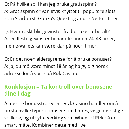
Q: På hvilke spill kan jeg bruke gratisspinn?
A: Gratisspinn er vanligvis knyttet til populære slots
som Starburst, Gonzo’s Quest og andre NetEnt‑titler.
Q: Hvor raskt blir gevinster fra bonuser utbetalt?
A: De fleste gevinster behandles innen 24–48 timer,
men e‑wallets kan være klar på noen timer.
Q: Er det noen aldersgrense for å bruke bonuser?
A: Ja, du må være minst 18 år og ha gyldig norsk
adresse for å spille på Rizk Casino.
Konklusjon – Ta kontroll over bonusene
dine i dag
Å mestre bonusstrategier i Rizk Casino handler om å
forstå hvilke typer bonuser som finnes, velge de riktige
spillene, og utnytte verktøy som Wheel of Rizk på en
smart måte. Kombiner dette med live