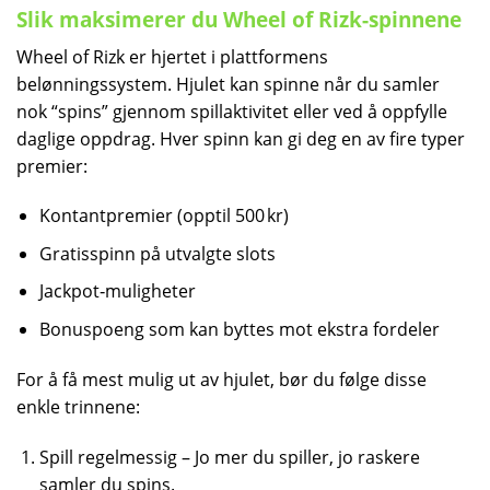
Slik maksimerer du Wheel of Rizk-spinnene
Wheel of Rizk er hjertet i plattformens
belønningssystem. Hjulet kan spinne når du samler
nok “spins” gjennom spillaktivitet eller ved å oppfylle
daglige oppdrag. Hver spinn kan gi deg en av fire typer
premier:
Kontantpremier (opptil 500 kr)
Gratisspinn på utvalgte slots
Jackpot‑muligheter
Bonuspoeng som kan byttes mot ekstra fordeler
For å få mest mulig ut av hjulet, bør du følge disse
enkle trinnene:
Spill regelmessig – Jo mer du spiller, jo raskere
samler du spins.