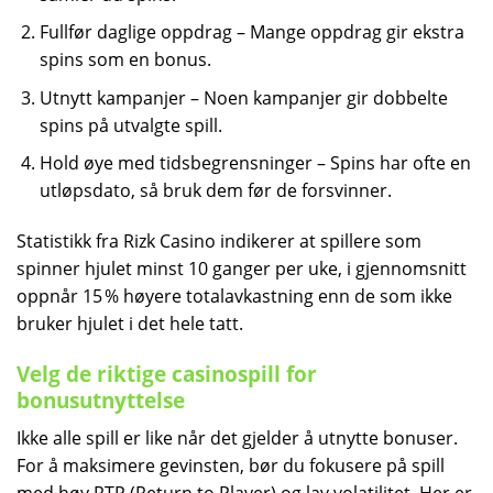
Fullfør daglige oppdrag – Mange oppdrag gir ekstra
spins som en bonus.
Utnytt kampanjer – Noen kampanjer gir dobbelte
spins på utvalgte spill.
Hold øye med tidsbegrensninger – Spins har ofte en
utløpsdato, så bruk dem før de forsvinner.
Statistikk fra Rizk Casino indikerer at spillere som
spinner hjulet minst 10 ganger per uke, i gjennomsnitt
oppnår 15 % høyere totalavkastning enn de som ikke
bruker hjulet i det hele tatt.
Velg de riktige casinospill for
bonusutnyttelse
Ikke alle spill er like når det gjelder å utnytte bonuser.
For å maksimere gevinsten, bør du fokusere på spill
med høy RTP (Return to Player) og lav volatilitet. Her er