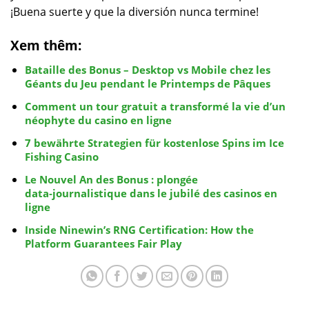
¡Buena suerte y que la diversión nunca termine!
Xem thêm:
Bataille des Bonus – Desktop vs Mobile chez les
Géants du Jeu pendant le Printemps de Pâques
Comment un tour gratuit a transformé la vie d’un
néophyte du casino en ligne
7 bewährte Strategien für kostenlose Spins im Ice
Fishing Casino
Le Nouvel An des Bonus : plongée
data‑journalistique dans le jubilé des casinos en
ligne
Inside Ninewin’s RNG Certification: How the
Platform Guarantees Fair Play