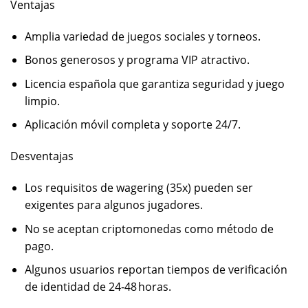
Ventajas
Amplia variedad de juegos sociales y torneos.
Bonos generosos y programa VIP atractivo.
Licencia española que garantiza seguridad y juego
limpio.
Aplicación móvil completa y soporte 24/7.
Desventajas
Los requisitos de wagering (35x) pueden ser
exigentes para algunos jugadores.
No se aceptan criptomonedas como método de
pago.
Algunos usuarios reportan tiempos de verificación
de identidad de 24‑48 horas.