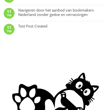
Navigeren door het aanbod van bookmakers
11
Nederland zonder gedoe en verrassingen
Th6
Test Post Created
11
Th6