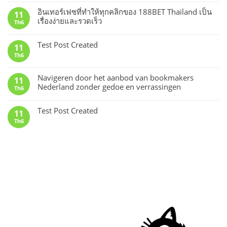
อินเทอร์เฟซที่ทำให้ทุกคลิกของ 188BET Thailand เป็น
11
เรื่องง่ายและรวดเร็ว
Th6
Test Post Created
11
Th6
Navigeren door het aanbod van bookmakers
11
Nederland zonder gedoe en verrassingen
Th6
Test Post Created
11
Th6