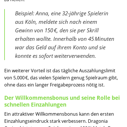
Beispiel: Anna, eine 32‑jährige Spielerin
aus Köln, meldete sich nach einem
Gewinn von 150 €, den sie per Skrill
erhalten wollte. Innerhalb von 45 Minuten
war das Geld auf ihrem Konto und sie
konnte es sofort weiterverwenden.
Ein weiterer Vorteil ist das tägliche Auszahlungslimit
von 5.000 €, das vielen Spielern genug Spielraum gibt,
ohne dass ein langer Freigabeprozess nötig ist.
Der Willkommensbonus und seine Rolle bei
schnellen Einzahlungen
Ein attraktiver Willkommensbonus kann den ersten
Einzahlungseindruck stark verbessern. Dragonia