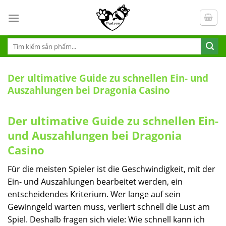
S
k
i
p
T
ì
t
m
o
k
Der ultimative Guide zu schnellen Ein- und
c
i
Auszahlungen bei Dragonia Casino
ế
o
m
n
:
Der ultimative Guide zu schnellen Ein-
t
e
und Auszahlungen bei Dragonia
n
Casino
t
Für die meisten Spieler ist die Geschwindigkeit, mit der
Ein- und Auszahlungen bearbeitet werden, ein
entscheidendes Kriterium. Wer lange auf sein
Gewinngeld warten muss, verliert schnell die Lust am
Spiel. Deshalb fragen sich viele: Wie schnell kann ich