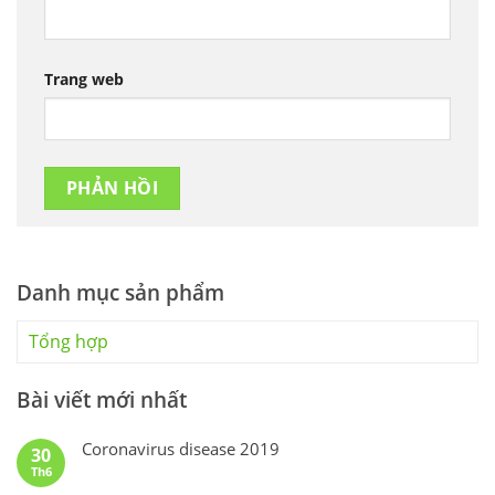
Trang web
Danh mục sản phẩm
Tổng hợp
Bài viết mới nhất
Coronavirus disease 2019
30
Th6