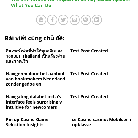
What You Can Do
Bài viết cùng chủ đề:
อินเทอร์เฟซที่ทำให้ทุกคลิกของ
Test Post Created
188BET Thailand เป็นเรื่องง่าย
และรวดเร็ว
Navigeren door het aanbod
Test Post Created
van bookmakers Nederland
zonder gedoe en
verrassingen
Navigating dafabet india’s
Test Post Created
interface feels surprisingly
intuitive for newcomers
Pin up Casino Game
Ice Casino casino: Mobilspil i
Selection Insights
topklasse