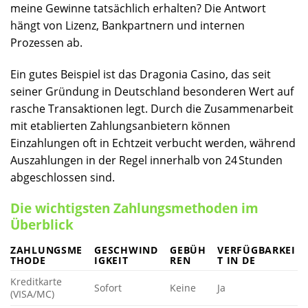
meine Gewinne tatsächlich erhalten? Die Antwort
hängt von Lizenz, Bankpartnern und internen
Prozessen ab.
Ein gutes Beispiel ist das Dragonia Casino, das seit
seiner Gründung in Deutschland besonderen Wert auf
rasche Transaktionen legt. Durch die Zusammenarbeit
mit etablierten Zahlungsanbietern können
Einzahlungen oft in Echtzeit verbucht werden, während
Auszahlungen in der Regel innerhalb von 24 Stunden
abgeschlossen sind.
Die wichtigsten Zahlungsmethoden im
Überblick
ZAHLUNGSME
GESCHWIND
GEBÜH
VERFÜGBARKEI
THODE
IGKEIT
REN
T IN DE
Kreditkarte
Sofort
Keine
Ja
(VISA/MC)