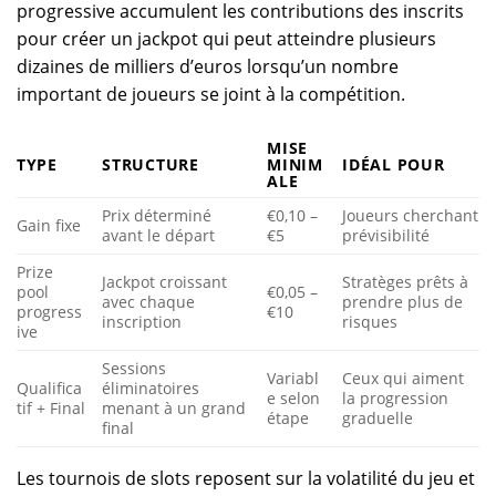
progressive accumulent les contributions des inscrits
pour créer un jackpot qui peut atteindre plusieurs
dizaines de milliers d’euros lorsqu’un nombre
important de joueurs se joint à la compétition.
MISE
TYPE
STRUCTURE
MINIM
IDÉAL POUR
ALE
Prix déterminé
€0,10 –
Joueurs cherchant
Gain fixe
avant le départ
€5
prévisibilité
Prize
Jackpot croissant
Stratèges prêts à
pool
€0,05 –
avec chaque
prendre plus de
progress
€10
inscription
risques
ive
Sessions
Variabl
Ceux qui aiment
Qualifica
éliminatoires
e selon
la progression
tif + Final
menant à un grand
étape
graduelle
final
Les tournois de slots reposent sur la volatilité du jeu et