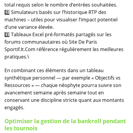
total requis selon le nombre d’entrées souhaitées.
2️⃣ Simulateurs basés sur l’historique RTP des
machines – utiles pour visualiser l’impact potentiel
d’une variance élevée.
3️⃣ Tableaux Excel pré‑formatés partagés sur les
forums communautaires où Site De Paris
Sportif.It.Com référence régulièrement les meilleures
pratiques.\
En combinant ces éléments dans un tableau
synthétique personnel — par exemple « Objectifs vs
Ressources » — chaque néophyte pourra suivre son
avancement semaine après semaine tout en
conservant une discipline stricte quant aux montants
engagés.
Optimiser la gestion de la bankroll pendant
les tournois