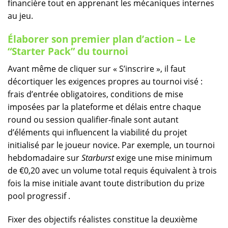
financière tout en apprenant les mécaniques internes
au jeu.
Élaborer son premier plan d’action – Le
“Starter Pack” du tournoi
Avant même de cliquer sur « S’inscrire », il faut
décortiquer les exigences propres au tournoi visé :
frais d’entrée obligatoires, conditions de mise
imposées par la plateforme et délais entre chaque
round ou session qualifier‑finale sont autant
d’éléments qui influencent la viabilité du projet
initialisé par le joueur novice. Par exemple, un tournoi
hebdomadaire sur
Starburst
exige une mise minimum
de €0,20 avec un volume total requis équivalent à trois
fois la mise initiale avant toute distribution du prize
pool progressif .
Fixer des objectifs réalistes constitue la deuxième