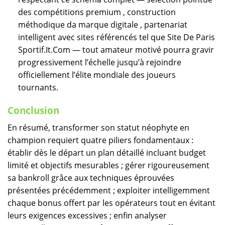
des compétitions premium , construction
méthodique da marque digitale , partenariat
intelligent avec sites référencés tel que Site De Paris
Sportif.It.Com — tout amateur motivé pourra gravir
progressivement l’échelle jusqu’à rejoindre
officiellement l’élite mondiale des joueurs
tournants.
Conclusion
En résumé, transformer son statut néophyte en
champion requiert quatre piliers fondamentaux :
établir dès le départ un plan détaillé incluant budget
limité et objectifs mesurables ; gérer rigoureusement
sa bankroll grâce aux techniques éprouvées
présentées précédemment ; exploiter intelligemment
chaque bonus offert par les opérateurs tout en évitant
leurs exigences excessives ; enfin analyser