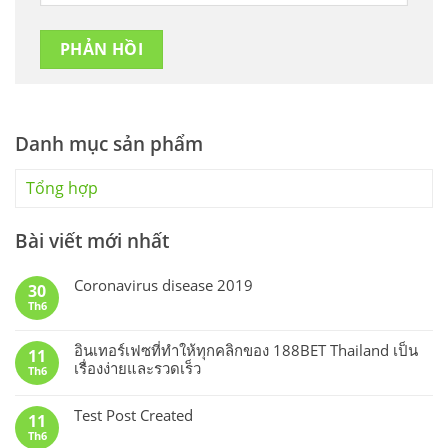
Danh mục sản phẩm
Tổng hợp
Bài viết mới nhất
Coronavirus disease 2019
30
Th6
อินเทอร์เฟซที่ทำให้ทุกคลิกของ 188BET Thailand เป็น
11
เรื่องง่ายและรวดเร็ว
Th6
Test Post Created
11
Th6