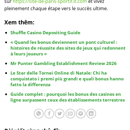
sur
https://site-de-paris-sportif.it.com
et vivez
pleinement chaque étape vers le succès ultime.​
Xem thêm:
Shuffle Casino Depositing Guide
« Quand les bonus deviennent un pont culturel :
histoires de réussite des sites de jeux qui redonnent
à leurs joueurs »
Mr Punter Gambling Establishment Review 2026
Le Star delle Tornei Online di Natale: Chi ha
conquistato i premi più grandi e quali bonus hanno
fatto la differenza
Guide complet : pourquoi les bonus des casinos en
ligne surpassent ceux des établissements terrestres