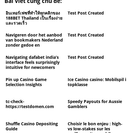
Bài viết cùng chủ đề:
อินเทอร์เฟซที่ทำให้ทุกคลิกของ
Test Post Created
188BET Thailand เป็นเรื่องง่าย
และรวดเร็ว
Navigeren door het aanbod
Test Post Created
van bookmakers Nederland
zonder gedoe en
verrassingen
Navigating dafabet india’s
Test Post Created
interface feels surprisingly
intuitive for newcomers
Pin up Casino Game
Ice Casino casino: Mobilspil i
Selection Insights
topklasse
tc-check-
Speedy Payouts for Aussie
https://testdomen.com
Gamblers
Shuffle Casino Depositing
Choisir le bon enjeu : high‑
Guide
vs low‑stakes sur les