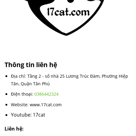
Thông tin liên hệ
Địa chỉ: Tầng 2 - số nhà 25 Lương Trúc Đàm, Phường Hiệp
Tân, Quận Tân Phú
Điện thoại:
0386442324
Website: www.17cat.com
Youtube: 17cat
Liên hệ: