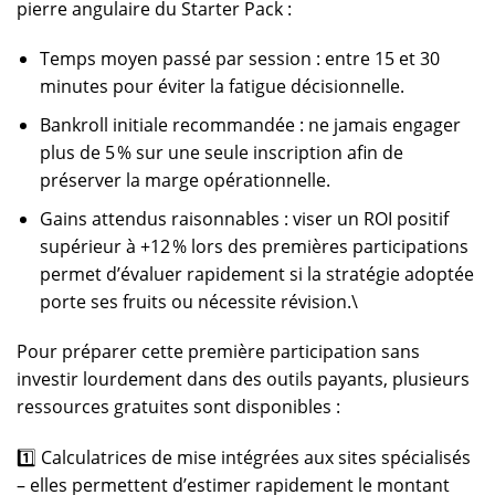
pierre angulaire du Starter Pack :
Temps moyen passé par session : entre 15 et 30
minutes pour éviter la fatigue décisionnelle.
Bankroll initiale recommandée : ne jamais engager
plus de 5 % sur une seule inscription afin de
préserver la marge opérationnelle.
Gains attendus raisonnables : viser un ROI positif
supérieur à +12 % lors des premières participations
permet d’évaluer rapidement si la stratégie adoptée
porte ses fruits ou nécessite révision.\
Pour préparer cette première participation sans
investir lourdement dans des outils payants, plusieurs
ressources gratuites sont disponibles :
1️⃣ Calculatrices de mise intégrées aux sites spécialisés
– elles permettent d’estimer rapidement le montant