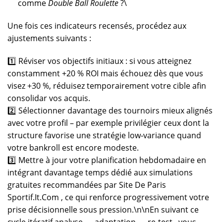
comme
Double Ball Roulette
?\
Une fois ces indicateurs recensés, procédez aux
ajustements suivants :
1️⃣ Réviser vos objectifs initiaux : si vous atteignez
constamment +20 % ROI mais échouez dès que vous
visez +30 %, réduisez temporairement votre cible afin
consolidar vos acquis.
2️⃣ Sélectionner davantage des tournoirs mieux alignés
avec votre profil – par exemple privilégier ceux dont la
structure favorise une stratégie low‑variance quand
votre bankroll est encore modeste.
3️⃣ Mettre à jour votre planification hebdomadaire en
intégrant davantage temps dédié aux simulations
gratuites recommandées par Site De Paris
Sportif.It.Com , ce qui renforce progressivement votre
prise décisionnelle sous pression.\n\nEn suivant ce
cycle itératif analyse → adaptation → re‑test , vous