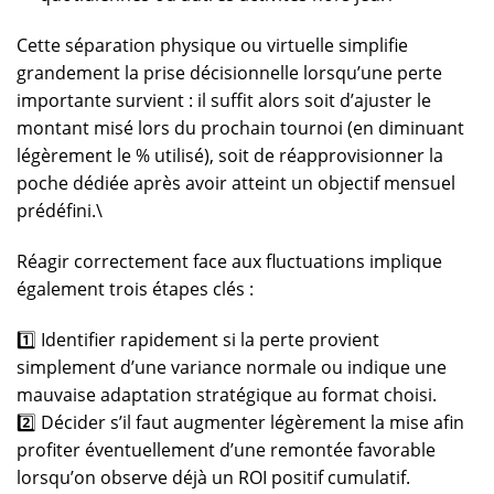
Cette séparation physique ou virtuelle simplifie
grandement la prise décisionnelle lorsqu’une perte
importante survient : il suffit alors soit d’ajuster le
montant misé lors du prochain tournoi (en diminuant
légèrement le % utilisé), soit de réapprovisionner la
poche dédiée après avoir atteint un objectif mensuel
prédéfini.\
Réagir correctement face aux fluctuations implique
également trois étapes clés :
1️⃣ Identifier rapidement si la perte provient
simplement d’une variance normale ou indique une
mauvaise adaptation stratégique au format choisi.
2️⃣ Décider s’il faut augmenter légèrement la mise afin
profiter éventuellement d’une remontée favorable
lorsqu’on observe déjà un ROI positif cumulatif.