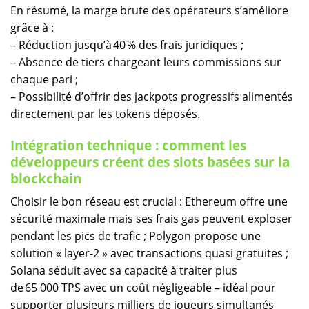
En résumé, la marge brute des opérateurs s’améliore
grâce à :
– Réduction jusqu’à 40 % des frais juridiques ;
– Absence de tiers chargeant leurs commissions sur
chaque pari ;
– Possibilité d’offrir des jackpots progressifs alimentés
directement par les tokens déposés.
Intégration technique : comment les
développeurs créent des slots basées sur la
blockchain
Choisir le bon réseau est crucial : Ethereum offre une
sécurité maximale mais ses frais gas peuvent exploser
pendant les pics de trafic ; Polygon propose une
solution « layer‑2 » avec transactions quasi gratuites ;
Solana séduit avec sa capacité à traiter plus
de 65 000 TPS avec un coût négligeable – idéal pour
supporter plusieurs milliers de joueurs simultanés