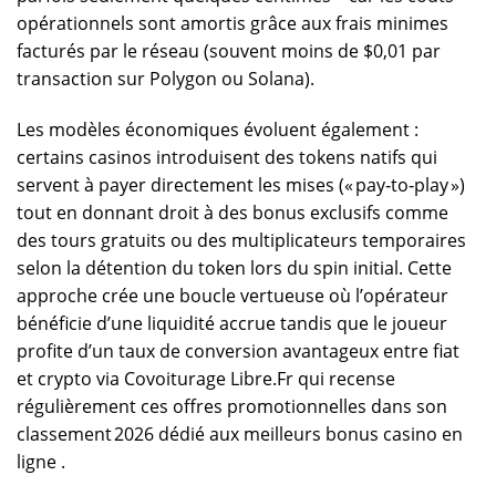
opérationnels sont amortis grâce aux frais minimes
facturés par le réseau (souvent moins de $0,01 par
transaction sur Polygon ou Solana).
Les modèles économiques évoluent également :
certains casinos introduisent des tokens natifs qui
servent à payer directement les mises (« pay‑to‑play »)
tout en donnant droit à des bonus exclusifs comme
des tours gratuits ou des multiplicateurs temporaires
selon la détention du token lors du spin initial. Cette
approche crée une boucle vertueuse où l’opérateur
bénéficie d’une liquidité accrue tandis que le joueur
profite d’un taux de conversion avantageux entre fiat
et crypto via Covoiturage Libre.Fr qui recense
régulièrement ces offres promotionnelles dans son
classement 2026 dédié aux meilleurs bonus casino en
ligne .