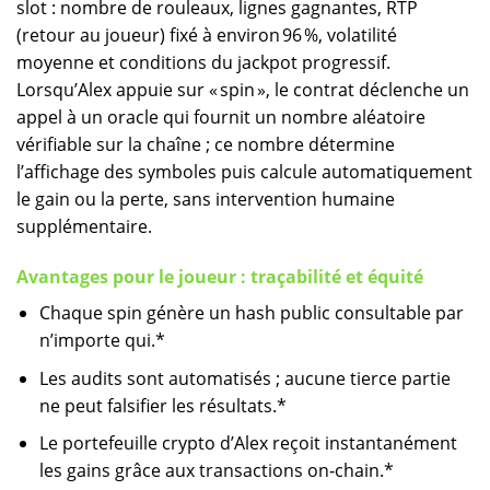
slot : nombre de rouleaux, lignes gagnantes, RTP
(retour au joueur) fixé à environ 96 %, volatilité
moyenne et conditions du jackpot progressif.
Lorsqu’Alex appuie sur « spin », le contrat déclenche un
appel à un oracle qui fournit un nombre aléatoire
vérifiable sur la chaîne ; ce nombre détermine
l’affichage des symboles puis calcule automatiquement
le gain ou la perte, sans intervention humaine
supplémentaire.
Avantages pour le joueur : traçabilité et équité
Chaque spin génère un hash public consultable par
n’importe qui.*
Les audits sont automatisés ; aucune tierce partie
ne peut falsifier les résultats.*
Le portefeuille crypto d’Alex reçoit instantanément
les gains grâce aux transactions on‑chain.*