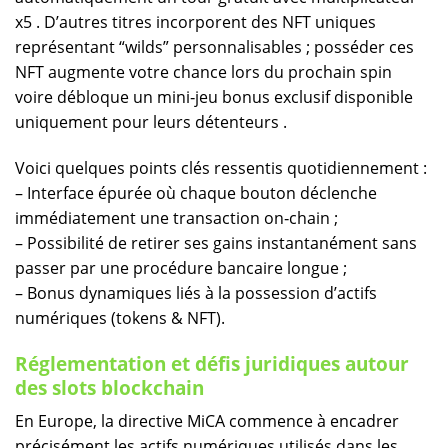
x5 . D’autres titres incorporent des NFT uniques
représentant “wilds” personnalisables ; posséder ces
NFT augmente votre chance lors du prochain spin
voire débloque un mini‑jeu bonus exclusif disponible
uniquement pour leurs détenteurs .
Voici quelques points clés ressentis quotidiennement :
– Interface épurée où chaque bouton déclenche
immédiatement une transaction on‑chain ;
– Possibilité de retirer ses gains instantanément sans
passer par une procédure bancaire longue ;
– Bonus dynamiques liés à la possession d’actifs
numériques (tokens & NFT).
Réglementation et défis juridiques autour
des slots blockchain
En Europe, la directive MiCA commence à encadrer
précisément les actifs numériques utilisés dans les