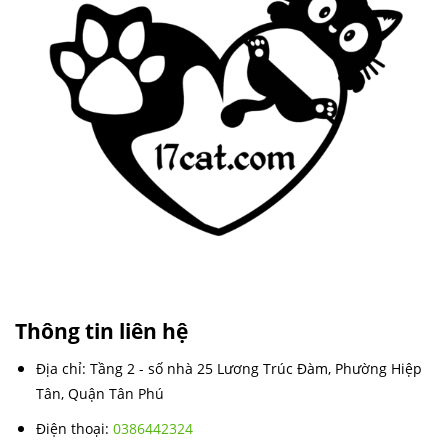
Thông tin liên hệ
Địa chỉ: Tầng 2 - số nhà 25 Lương Trúc Đàm, Phường Hiệp
Tân, Quận Tân Phú
Điện thoại:
0386442324