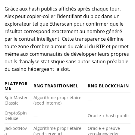
Grâce aux hash publics affichés après chaque tour,
Alex peut copier‑coller l’identifiant du bloc dans un
explorateur tel que Etherscan pour confirmer que le
résultat correspond exactement au nombre généré
par le contrat intelligent. Cette transparence élimine
toute zone d’ombre autour du calcul du RTP et permet
même aux communautés de développer leurs propres
outils d’analyse statistique sans autorisation préalable
du casino hébergeant la slot.
PLATEFOR
RNG TRADITIONNEL
RNG BLOCKCHAIN
ME
SpinMaster
Algorithme propriétaire
—
Classic
(seed interne)
CryptoSpin
—
Oracle + hash public
Deluxe
JackpotNov
Algorithme propriétaire
Oracle + preuve
a
(seed serveur)
zero‑knowledge