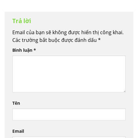
Trả lời
Email của bạn sẽ không được hiển thị công khai.
Các trường bắt buộc được đánh dấu
*
Bình luận
*
Tên
Email