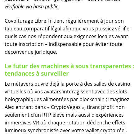
vérifiable via hash public.
Covoiturage Libre.Fr tient régulièrement à jour son
tableau comparatif légal afin que vous puissiez vérifier
quels casinos répondent aux exigences locales avant
toute inscription – indispensable pour éviter toute
déconvenue juridique.
Le futur des machines à sous transparentes :
tendances à surveiller
Le métavers ouvre déjà la porte à des salles de casino
virtuelles où vos avatars interagissent avec des slots
holographiques alimentées par blockchain ; imaginez
Alex entrant dans « CryptoVegas », tirant profit non
seulement d’un RTP élevé mais aussi d’expériences
immersives VR où chaque rotation déclenche effets
lumineux synchronisés avec votre wallet crypto réel.​