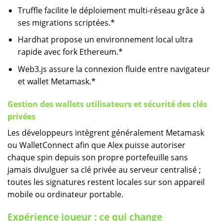
Truffle facilite le déploiement multi‑réseau grâce à
ses migrations scriptées.*
Hardhat propose un environnement local ultra
rapide avec fork Ethereum.*
Web3.js assure la connexion fluide entre navigateur
et wallet Metamask.*
Gestion des wallets utilisateurs et sécurité des clés
privées
Les développeurs intègrent généralement Metamask
ou WalletConnect afin que Alex puisse autoriser
chaque spin depuis son propre portefeuille sans
jamais divulguer sa clé privée au serveur centralisé ;
toutes les signatures restent locales sur son appareil
mobile ou ordinateur portable.
Expérience joueur : ce qui change