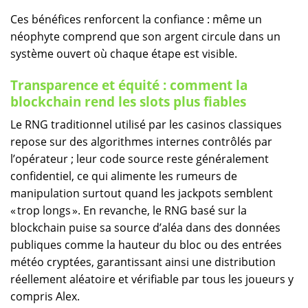
Ces bénéfices renforcent la confiance : même un
néophyte comprend que son argent circule dans un
système ouvert où chaque étape est visible.
Transparence et équité : comment la
blockchain rend les slots plus fiables
Le RNG traditionnel utilisé par les casinos classiques
repose sur des algorithmes internes contrôlés par
l’opérateur ; leur code source reste généralement
confidentiel, ce qui alimente les rumeurs de
manipulation surtout quand les jackpots semblent
« trop longs ». En revanche, le RNG basé sur la
blockchain puise sa source d’aléa dans des données
publiques comme la hauteur du bloc ou des entrées
météo cryptées, garantissant ainsi une distribution
réellement aléatoire et vérifiable par tous les joueurs y
compris Alex.