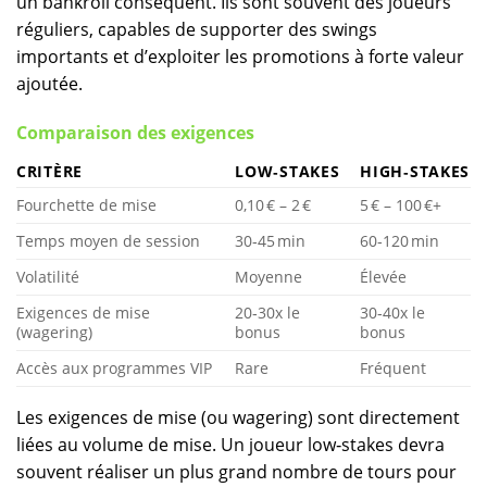
un bankroll conséquent. Ils sont souvent des joueurs
réguliers, capables de supporter des swings
importants et d’exploiter les promotions à forte valeur
ajoutée.
Comparaison des exigences
CRITÈRE
LOW‑STAKES
HIGH‑STAKES
Fourchette de mise
0,10 € – 2 €
5 € – 100 €+
Temps moyen de session
30‑45 min
60‑120 min
Volatilité
Moyenne
Élevée
Exigences de mise
20‑30x le
30‑40x le
(wagering)
bonus
bonus
Accès aux programmes VIP
Rare
Fréquent
Les exigences de mise (ou wagering) sont directement
liées au volume de mise. Un joueur low‑stakes devra
souvent réaliser un plus grand nombre de tours pour