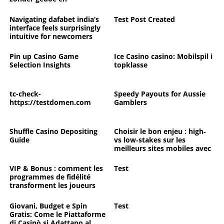
verrassingen
Navigating dafabet india’s
Test Post Created
interface feels surprisingly
intuitive for newcomers
Pin up Casino Game
Ice Casino casino: Mobilspil i
Selection Insights
topklasse
tc-check-
Speedy Payouts for Aussie
https://testdomen.com
Gamblers
Shuffle Casino Depositing
Choisir le bon enjeu : high‑
Guide
vs low‑stakes sur les
meilleurs sites mobiles avec
croupiers en direct pour
bien commencer l’année
VIP & Bonus : comment les
Test
programmes de fidélité
transforment les joueurs
ordinaires en membres
d’élite
Giovani, Budget e Spin
Test
Gratis: Come le Piattaforme
di Casinò si Adattano al