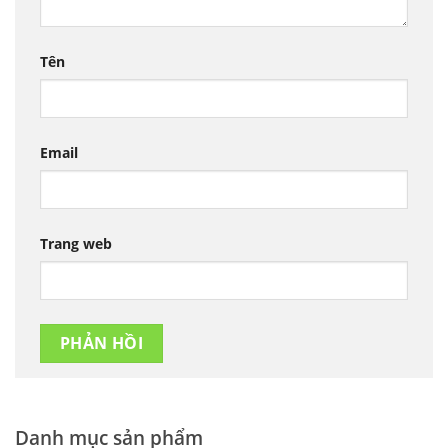
Tên
Email
Trang web
Danh mục sản phẩm