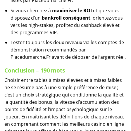
listés par Placedumarche.Fr.
Si vous cherchez à
maximiser le ROI
et que vous
disposez d’un
bankroll conséquent
, orientez‑vous
vers les high‑stakes, profitez du cashback élevé et
des programmes VIP.
Testez toujours les deux niveaux via les comptes de
démonstration recommandés par
Placedumarche.Fr avant de déposer de l’argent réel.
Conclusion – 190 mots
Choisir entre tables à mises élevées et à mises faibles
ne se résume pas à une simple préférence de mise ;
c’est un choix stratégique qui conditionne la qualité et
la quantité des bonus, la vitesse d’accumulation des
points de fidélité et l’impact psychologique sur le
joueur. En maîtrisant les définitions de chaque niveau,
en comprenant comment les meilleurs casino en ligne