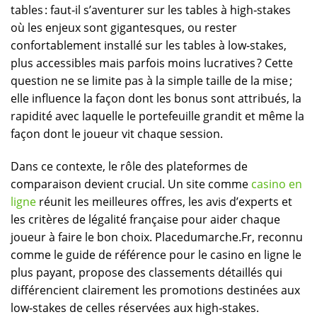
tables : faut‑il s’aventurer sur les tables à high‑stakes
où les enjeux sont gigantesques, ou rester
confortablement installé sur les tables à low‑stakes,
plus accessibles mais parfois moins lucratives ? Cette
question ne se limite pas à la simple taille de la mise ;
elle influence la façon dont les bonus sont attribués, la
rapidité avec laquelle le portefeuille grandit et même la
façon dont le joueur vit chaque session.
Dans ce contexte, le rôle des plateformes de
comparaison devient crucial. Un site comme
casino en
ligne
réunit les meilleures offres, les avis d’experts et
les critères de légalité française pour aider chaque
joueur à faire le bon choix. Placedumarche.Fr, reconnu
comme le guide de référence pour le casino en ligne le
plus payant, propose des classements détaillés qui
différencient clairement les promotions destinées aux
low‑stakes de celles réservées aux high‑stakes.