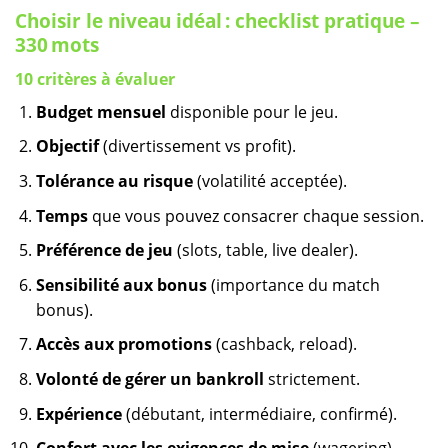
Choisir le niveau idéal : checklist pratique –
330 mots
10 critères à évaluer
Budget mensuel
disponible pour le jeu.
Objectif
(divertissement vs profit).
Tolérance au risque
(volatilité acceptée).
Temps
que vous pouvez consacrer chaque session.
Préférence de jeu
(slots, table, live dealer).
Sensibilité aux bonus
(importance du match
bonus).
Accès aux promotions
(cashback, reload).
Volonté de gérer un bankroll
strictement.
Expérience
(débutant, intermédiaire, confirmé).