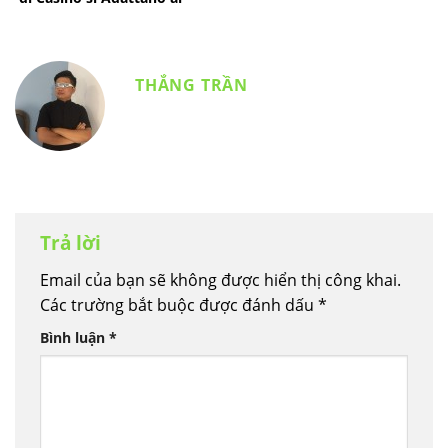
Rientro a Scuola
THẮNG TRẦN
Trả lời
Email của bạn sẽ không được hiển thị công khai.
Các trường bắt buộc được đánh dấu
*
Bình luận
*