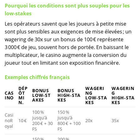
Pourquoi les conditions sont plus souples pour les
low‑stakes
Les opérateurs savent que les joueurs à petite mise
sont plus sensibles aux exigences de mise élevées ; un
wagering de 30x sur un bonus de 100 € représente
3 000 € de jeu, souvent hors de portée. En baissant le
multiplicateur, le casino augmente la conversion du
joueur tout en limitant son exposition financière.
Exemples chiffrés français
DÉP
WAGERI
WAGERIN
BONUS
BONUS
CAS
ÔT
NG
G
LOW‑ST
HIGH‑STA
INO
MI
LOW‑STA
HIGH‑STA
AKES
KES
N.
KES
KES
100 %
150 %
Casi
jusqu’à
jusqu’à
noR
10 €
20x
35x
200 € + 30
800 € + 100
oyal
FS
FS
150 %
200 %