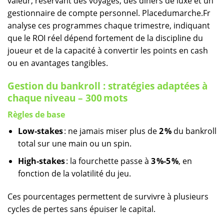
valeur, réservant des voyages, des dîners de luxe et un
gestionnaire de compte personnel. Placedumarche.Fr
analyse ces programmes chaque trimestre, indiquant
que le ROI réel dépend fortement de la discipline du
joueur et de la capacité à convertir les points en cash
ou en avantages tangibles.
Gestion du bankroll : stratégies adaptées à
chaque niveau – 300 mots
Règles de base
Low‑stakes
: ne jamais miser plus de
2 %
du bankroll
total sur une main ou un spin.
High‑stakes
: la fourchette passe à
3 %‑5 %
, en
fonction de la volatilité du jeu.
Ces pourcentages permettent de survivre à plusieurs
cycles de pertes sans épuiser le capital.