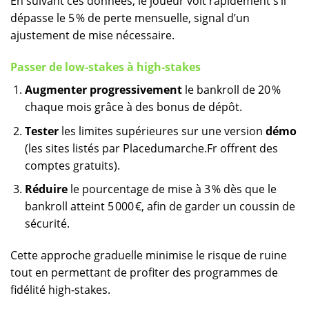
En suivant ces données, le joueur voit rapidement s’il
dépasse le 5 % de perte mensuelle, signal d’un
ajustement de mise nécessaire.
Passer de low‑stakes à high‑stakes
Augmenter progressivement
le bankroll de 20 %
chaque mois grâce à des bonus de dépôt.
Tester
les limites supérieures sur une version
démo
(les sites listés par Placedumarche.Fr offrent des
comptes gratuits).
Réduire
le pourcentage de mise à 3 % dès que le
bankroll atteint 5 000 €, afin de garder un coussin de
sécurité.
Cette approche graduelle minimise le risque de ruine
tout en permettant de profiter des programmes de
fidélité high‑stakes.