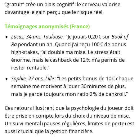
“gratuit” crée un biais cognitif : le cerveau valorise
davantage le gain perçu que le risque réel.
Témoignages anonymisés (France)
Lucas, 34 ans, Toulouse
: “Je jouais 0,20 € sur
Book of
Ra
pendant un an. Quand j’ai reçu 100 € de bonus
high‑stakes, j’ai doublé ma mise. Le stress était
énorme, mais le cashback de 12 % m’a permis de
rester rentable.”
Sophie, 27 ans, Lille
: “Les petits bonus de 10 € chaque
semaine me motivent à jouer 30 minutes de plus,
mais je garde toujours mon ratio 2 % de bankroll.”
Ces retours illustrent que la psychologie du joueur doit
être prise en compte lors du choix du niveau de mise.
Un suivi mental (pauses régulières, limites de perte) est
aussi crucial que la gestion financière.