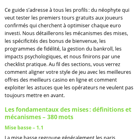
Ce guide s’adresse à tous les profils : du néophyte qui
veut tester les premiers tours gratuits aux joueurs
confirmés qui cherchent à optimiser chaque euro
investi. Nous détaillerons les mécanismes des mises,
les spécificités des bonus de bienvenue, les
programmes de fidélité, la gestion du bankroll, les
impacts psychologiques, et nous finirons par une
checklist pratique. Au fil des sections, vous verrez
comment aligner votre style de jeu avec les meilleures
offres des meilleurs casino en ligne et comment
exploiter les astuces que les opérateurs ne veulent pas
toujours mettre en avant.
Les fondamentaux des mises : définitions et
mécanismes – 380 mots
Mise basse – 1.1
La mise basse regroupe généralement les paris