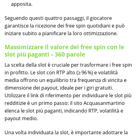
apposita.
Seguendo questi quattro passaggi, il giocatore
garantisce la ricezione dei free spin quotidiani e può
iniziare subito a pianificare la loro ottimizzazione.
Massimizzare il valore dei free spin con le
slot più paganti – 360 parole
La scelta della slot è cruciale per trasformare i free spin
in profitto. Le slot con RTP alto (≥ 96 %) e volatilità
media offrono un equilibrio tra frequenza di vincita e
dimensione dei payout, ideale per i giri gratuiti.
Utilizzare il link di riferimento per individuare le slot più
redditizie è un primo passo: il sito Acquasanmartino
elenca le slot più paganti, indicando RTP, volatilità e
payout medio.
Una volta individuata la slot, è importante adottare la