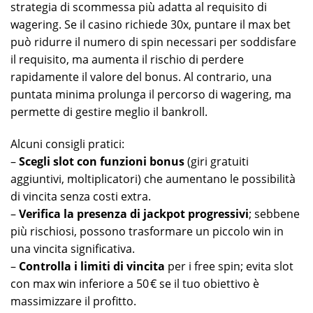
strategia di scommessa più adatta al requisito di
wagering. Se il casino richiede 30x, puntare il max bet
può ridurre il numero di spin necessari per soddisfare
il requisito, ma aumenta il rischio di perdere
rapidamente il valore del bonus. Al contrario, una
puntata minima prolunga il percorso di wagering, ma
permette di gestire meglio il bankroll.
Alcuni consigli pratici:
–
Scegli slot con funzioni bonus
(giri gratuiti
aggiuntivi, moltiplicatori) che aumentano le possibilità
di vincita senza costi extra.
–
Verifica la presenza di jackpot progressivi
; sebbene
più rischiosi, possono trasformare un piccolo win in
una vincita significativa.
–
Controlla i limiti di vincita
per i free spin; evita slot
con max win inferiore a 50 € se il tuo obiettivo è
massimizzare il profitto.