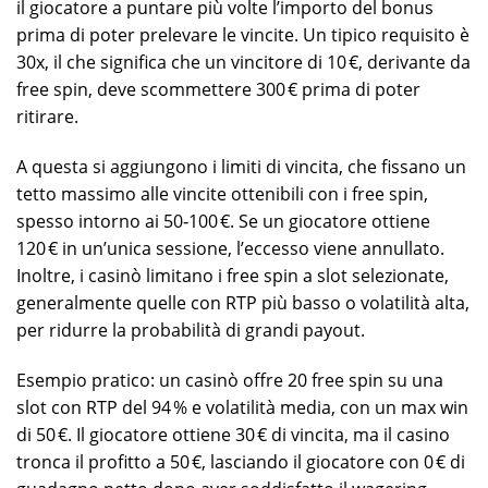
il giocatore a puntare più volte l’importo del bonus
prima di poter prelevare le vincite. Un tipico requisito è
30x, il che significa che un vincitore di 10 €, derivante da
free spin, deve scommettere 300 € prima di poter
ritirare.
A questa si aggiungono i limiti di vincita, che fissano un
tetto massimo alle vincite ottenibili con i free spin,
spesso intorno ai 50‑100 €. Se un giocatore ottiene
120 € in un’unica sessione, l’eccesso viene annullato.
Inoltre, i casinò limitano i free spin a slot selezionate,
generalmente quelle con RTP più basso o volatilità alta,
per ridurre la probabilità di grandi payout.
Esempio pratico: un casinò offre 20 free spin su una
slot con RTP del 94 % e volatilità media, con un max win
di 50 €. Il giocatore ottiene 30 € di vincita, ma il casino
tronca il profitto a 50 €, lasciando il giocatore con 0 € di