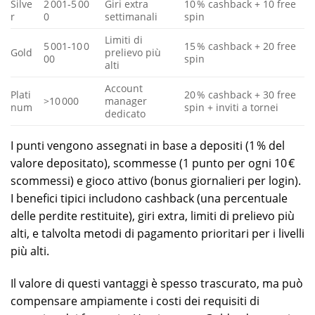
Silve
2 001‑5 00
Giri extra
10 % cashback + 10 free
r
0
settimanali
spin
Limiti di
5 001‑10 0
15 % cashback + 20 free
Gold
prelievo più
00
spin
alti
Account
Plati
20 % cashback + 30 free
>10 000
manager
num
spin + inviti a tornei
dedicato
I punti vengono assegnati in base a depositi (1 % del
valore depositato), scommesse (1 punto per ogni 10 €
scommessi) e gioco attivo (bonus giornalieri per login).
I benefici tipici includono cashback (una percentuale
delle perdite restituite), giri extra, limiti di prelievo più
alti, e talvolta metodi di pagamento prioritari per i livelli
più alti.
Il valore di questi vantaggi è spesso trascurato, ma può
compensare ampiamente i costi dei requisiti di