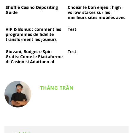
Shuffle Casino Depositing
Choisir le bon enjeu : high‑
Guide
vs low‑stakes sur les
meilleurs sites mobiles avec
croupiers en direct pour
bien commencer l’année
VIP & Bonus : comment les
Test
programmes de fidélité
transforment les joueurs
ordinaires en membres
d’élite
Giovani, Budget e Spin
Test
Gratis: Come le Piattaforme
di Casinò si Adattano al
Rientro a Scuola
THẮNG TRẦN