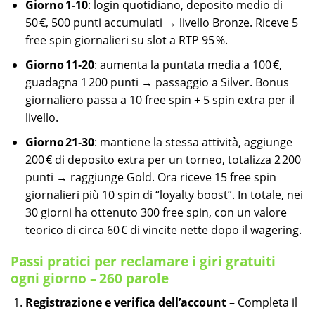
Giorno 1‑10
: login quotidiano, deposito medio di
50 €, 500 punti accumulati → livello Bronze. Riceve 5
free spin giornalieri su slot a RTP 95 %.
Giorno 11‑20
: aumenta la puntata media a 100 €,
guadagna 1 200 punti → passaggio a Silver. Bonus
giornaliero passa a 10 free spin + 5 spin extra per il
livello.
Giorno 21‑30
: mantiene la stessa attività, aggiunge
200 € di deposito extra per un torneo, totalizza 2 200
punti → raggiunge Gold. Ora riceve 15 free spin
giornalieri più 10 spin di “loyalty boost”. In totale, nei
30 giorni ha ottenuto 300 free spin, con un valore
teorico di circa 60 € di vincite nette dopo il wagering.
Passi pratici per reclamare i giri gratuiti
ogni giorno – 260 parole
Registrazione e verifica dell’account
– Completa il