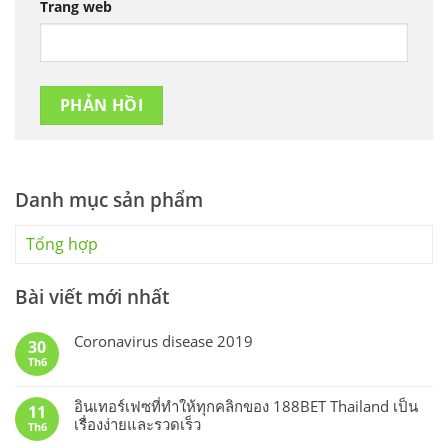
Trang web
Danh mục sản phẩm
Tổng hợp
Bài viết mới nhất
Coronavirus disease 2019
30
Th6
อินเทอร์เฟซที่ทำให้ทุกคลิกของ 188BET Thailand เป็น
11
เรื่องง่ายและรวดเร็ว
Th6