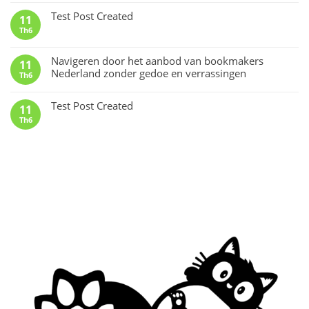
Test Post Created
11
Th6
Navigeren door het aanbod van bookmakers
11
Nederland zonder gedoe en verrassingen
Th6
Test Post Created
11
Th6