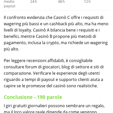
medio
24 h
48 h
12 h
payout
Il confronto evidenzia che Casinò C offre i requisiti di
wagering più bassi e un cashback più alto, ma ha meno
livelli di loyalty. Casinò A bilancia bene i requisiti e i
benefici, mentre Casinò B propone più metodi di
pagamento, inclusa la crypto, ma richiede un wagering
più alto.
Per leggere recensioni affidabili, è consigliabile
consultare forum di giocatori, blog di settore e siti di
comparazione. Verificare le esperienze degli utenti
riguardo a tempi di payout e supporto clienti aiuta a
capire se le promesse del casinò sono realistiche.
Conclusione – 190 parole
I giri gratuiti giornalieri possono sembrare un regalo,
ma il loro valore reale dipende da come vengono