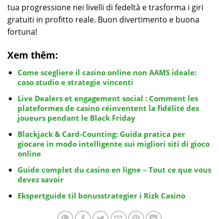
tua progressione nei livelli di fedeltà e trasforma i giri
gratuiti in profitto reale. Buon divertimento e buona
fortuna!
Xem thêm:
Come scegliere il casino online non AAMS ideale:
caso studio e strategie vincenti
Live Dealers et engagement social : Comment les
plateformes de casino réinventent la fidélité des
joueurs pendant le Black Friday
Blackjack & Card‑Counting: Guida pratica per
giocare in modo intelligente sui migliori siti di gioco
online
Guide complet du casino en ligne – Tout ce que vous
devez savoir
Ekspertguide til bonusstrategier i Rizk Casino