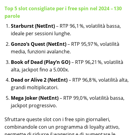
Top 5 slot consigliate per i free spin nel 2024 – 130
parole
Starburst (NetEnt)
– RTP 96,1 %, volatilità bassa,
ideale per sessioni lunghe.
Gonzo’s Quest (NetEnt)
– RTP 95,97 %, volatilità
media, funzioni avalanche.
Book of Dead (Play’n GO)
– RTP 96,21 %, volatilità
alta, jackpot fino a 5.000x.
Dead or Alive 2 (NetEnt)
– RTP 96,8 %, volatilità alta,
grandi moltiplicatori.
Mega Joker (NetEnt)
– RTP 99,0 %, volatilità bassa,
jackpot progressivo.
Sfruttare queste slot con i free spin giornalieri,
combinandole con un programma di loyalty attivo,
permette di ridurre il wagering e di aumentare le