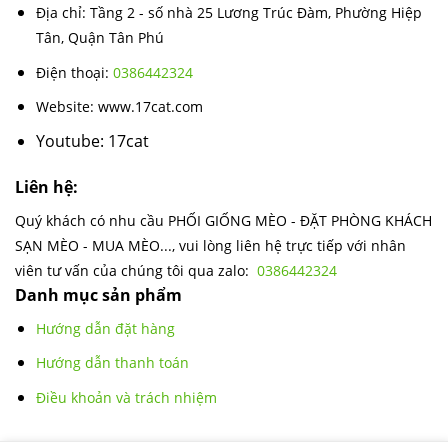
Địa chỉ: Tầng 2 - số nhà 25 Lương Trúc Đàm, Phường Hiệp
Tân, Quận Tân Phú
Điện thoại:
0386442324
Website: www.17cat.com
Youtube: 17cat
Liên hệ:
Quý khách có nhu cầu PHỐI GIỐNG MÈO - ĐẶT PHÒNG KHÁCH
SẠN MÈO - MUA MÈO..., vui lòng liên hệ trực tiếp với nhân
viên tư vấn của chúng tôi qua zalo:
0386442324
Danh mục sản phẩm
Hướng dẫn đặt hàng
Hướng dẫn thanh toán
Điều khoản và trách nhiệm