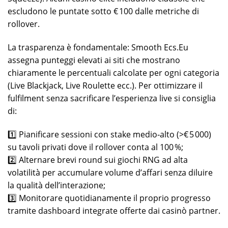
escludono le puntate sotto € 100 dalle metriche di
rollover.
La trasparenza è fondamentale: Smooth Ecs.Eu
assegna punteggi elevati ai siti che mostrano
chiaramente le percentuali calcolate per ogni categoria
(Live Blackjack, Live Roulette ecc.). Per ottimizzare il
fulfilment senza sacrificare l’esperienza live si consiglia
di:
1️⃣ Pianificare sessioni con stake medio‑alto (>€ 5 000)
su tavoli privati dove il rollover conta al 100 %;
2️⃣ Alternare brevi round sui giochi RNG ad alta
volatilità per accumulare volume d’affari senza diluire
la qualità dell’interazione;
3️⃣ Monitorare quotidianamente il proprio progresso
tramite dashboard integrate offerte dai casinò partner.