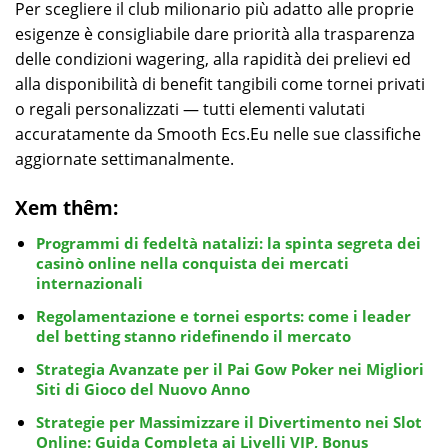
Per scegliere il club milionario più adatto alle proprie
esigenze è consigliabile dare priorità alla trasparenza
delle condizioni wagering, alla rapidità dei prelievi ed
alla disponibilità di benefit tangibili come tornei privati
o regali personalizzati — tutti elementi valutati
accuratamente da Smooth Ecs.Eu nelle sue classifiche
aggiornate settimanalmente.
Xem thêm:
Programmi di fedeltà natalizi: la spinta segreta dei
casinò online nella conquista dei mercati
internazionali
Regolamentazione e tornei esports: come i leader
del betting stanno ridefinendo il mercato
Strategia Avanzate per il Pai Gow Poker nei Migliori
Siti di Gioco del Nuovo Anno
Strategie per Massimizzare il Divertimento nei Slot
Online: Guida Completa ai Livelli VIP, Bonus