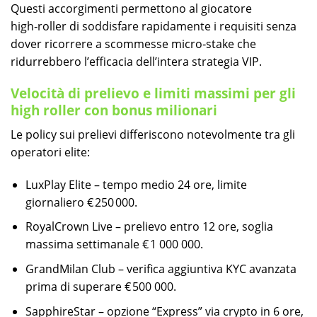
Questi accorgimenti permettono al giocatore
high‑roller di soddisfare rapidamente i requisiti senza
dover ricorrere a scommesse micro‑stake che
ridurrebbero l’efficacia dell’intera strategia VIP.
Velocità di prelievo e limiti massimi per gli
high roller con bonus milionari
Le policy sui prelievi differiscono notevolmente tra gli
operatori elite:
LuxPlay Elite – tempo medio 24 ore, limite
giornaliero € 250 000.
RoyalCrown Live – prelievo entro 12 ore, soglia
massima settimanale € 1 000 000.
GrandMilan Club – verifica aggiuntiva KYC avanzata
prima di superare € 500 000.
SapphireStar – opzione “Express” via crypto in 6 ore,