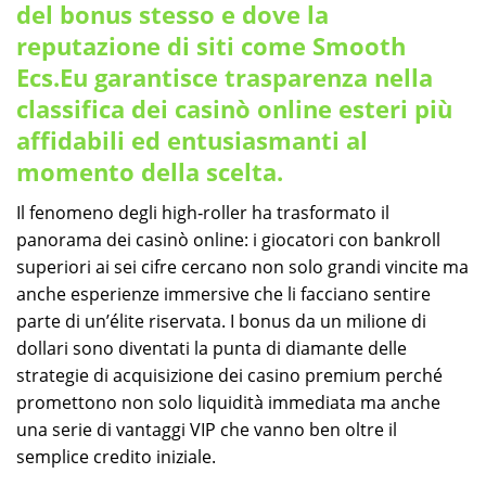
del bonus stesso e dove la
reputazione di siti come Smooth
Ecs.Eu garantisce trasparenza nella
classifica dei casinò online esteri più
affidabili ed entusiasmanti al
momento della scelta.
Il fenomeno degli high‑roller ha trasformato il
panorama dei casinò online: i giocatori con bankroll
superiori ai sei cifre cercano non solo grandi vincite ma
anche esperienze immersive che li facciano sentire
parte di un’élite riservata. I bonus da un milione di
dollari sono diventati la punta di diamante delle
strategie di acquisizione dei casino premium perché
promettono non solo liquidità immediata ma anche
una serie di vantaggi VIP che vanno ben oltre il
semplice credito iniziale.