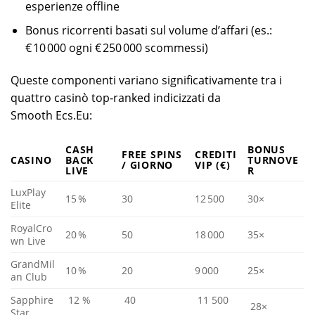
esperienze offline
Bonus ricorrenti basati sul volume d’affari (es.:
€ 10 000 ogni € 250 000 scommessi)
Queste componenti variano significativamente tra i
quattro casinò top‑ranked indicizzati da
Smooth Ecs.Eu:
CASH
BONUS
FREE SPINS
CREDITI
CASINO
BACK
TURNOVE
/ GIORNO
VIP (€)
LIVE
R
LuxPlay
15 %
30
12 500
30×
Elite
RoyalCro
20 %
50
18 000
35×
wn Live
GrandMil
10 %
20
9 000
25×
an Club
Sapphire
12 %
40
11 500
28×
Star