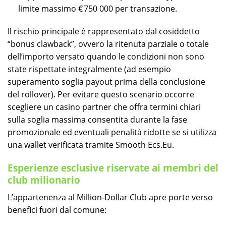
limite massimo € 750 000 per transazione.
Il rischio principale è rappresentato dal cosiddetto
“bonus clawback”, ovvero la ritenuta parziale o totale
dell’importo versato quando le condizioni non sono
state rispettate integralmente (ad esempio
superamento soglia payout prima della conclusione
del rollover). Per evitare questo scenario occorre
scegliere un casino partner che offra termini chiari
sulla soglia massima consentita durante la fase
promozionale ed eventuali penalità ridotte se si utilizza
una wallet verificata tramite Smooth Ecs.Eu.
Esperienze esclusive riservate ai membri del
club milionario
L’appartenenza al Million‑Dollar Club apre porte verso
benefici fuori dal comune: