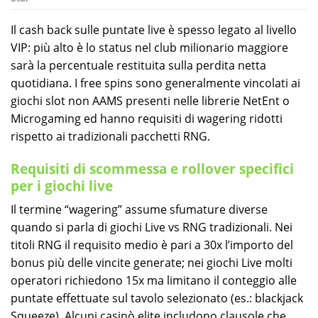
Il cash back sulle puntate live è spesso legato al livello
VIP: più alto è lo status nel club milionario maggiore
sarà la percentuale restituita sulla perdita netta
quotidiana. I free spins sono generalmente vincolati ai
giochi slot non AAMS presenti nelle librerie NetEnt o
Microgaming ed hanno requisiti di wagering ridotti
rispetto ai tradizionali pacchetti RNG.
Requisiti di scommessa e rollover specifici
per i giochi live
Il termine “wagering” assume sfumature diverse
quando si parla di giochi Live vs RNG tradizionali. Nei
titoli RNG il requisito medio è pari a 30x l’importo del
bonus più delle vincite generate; nei giochi Live molti
operatori richiedono 15x ma limitano il conteggio alle
puntate effettuate sul tavolo selezionato (es.: blackjack
Squeeze). Alcuni casinò elite includono clausole che