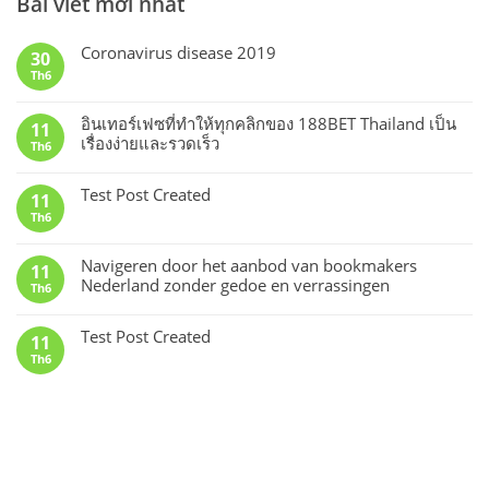
Bài viết mới nhất
Coronavirus disease 2019
30
Th6
อินเทอร์เฟซที่ทำให้ทุกคลิกของ 188BET Thailand เป็น
11
เรื่องง่ายและรวดเร็ว
Th6
Test Post Created
11
Th6
Navigeren door het aanbod van bookmakers
11
Nederland zonder gedoe en verrassingen
Th6
Test Post Created
11
Th6