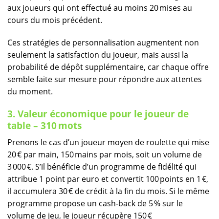
aux joueurs qui ont effectué au moins 20 mises au
cours du mois précédent.
Ces stratégies de personnalisation augmentent non
seulement la satisfaction du joueur, mais aussi la
probabilité de dépôt supplémentaire, car chaque offre
semble faite sur mesure pour répondre aux attentes
du moment.
3. Valeur économique pour le joueur de
table – 310 mots
Prenons le cas d’un joueur moyen de roulette qui mise
20 € par main, 150 mains par mois, soit un volume de
3 000 €. S’il bénéficie d’un programme de fidélité qui
attribue 1 point par euro et convertit 100 points en 1 €,
il accumulera 30 € de crédit à la fin du mois. Si le même
programme propose un cash‑back de 5 % sur le
volume de jeu, le joueur récupère 150 €