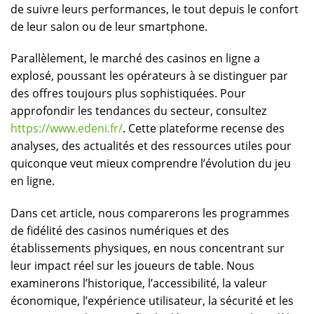
de suivre leurs performances, le tout depuis le confort
de leur salon ou de leur smartphone.
Parallèlement, le marché des casinos en ligne a
explosé, poussant les opérateurs à se distinguer par
des offres toujours plus sophistiquées. Pour
approfondir les tendances du secteur, consultez
https://www.edeni.fr/
. Cette plateforme recense des
analyses, des actualités et des ressources utiles pour
quiconque veut mieux comprendre l’évolution du jeu
en ligne.
Dans cet article, nous comparerons les programmes
de fidélité des casinos numériques et des
établissements physiques, en nous concentrant sur
leur impact réel sur les joueurs de table. Nous
examinerons l’historique, l’accessibilité, la valeur
économique, l’expérience utilisateur, la sécurité et les