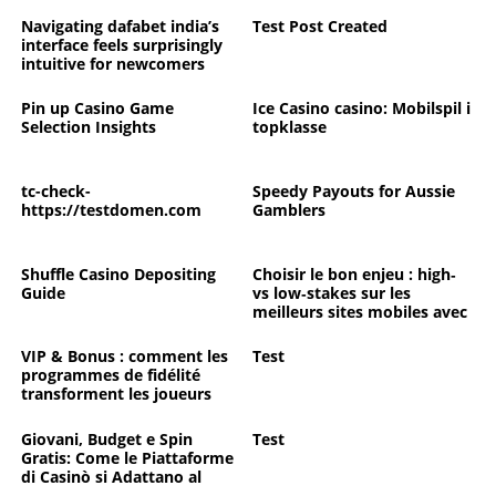
Navigating dafabet india’s
Test Post Created
interface feels surprisingly
intuitive for newcomers
Pin up Casino Game
Ice Casino casino: Mobilspil i
Selection Insights
topklasse
tc-check-
Speedy Payouts for Aussie
https://testdomen.com
Gamblers
Shuffle Casino Depositing
Choisir le bon enjeu : high‑
Guide
vs low‑stakes sur les
meilleurs sites mobiles avec
croupiers en direct pour
bien commencer l’année
VIP & Bonus : comment les
Test
programmes de fidélité
transforment les joueurs
ordinaires en membres
d’élite
Giovani, Budget e Spin
Test
Gratis: Come le Piattaforme
di Casinò si Adattano al
Rientro a Scuola