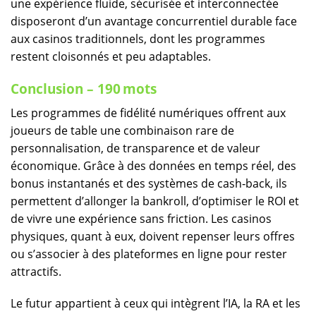
une expérience fluide, sécurisée et interconnectée
disposeront d’un avantage concurrentiel durable face
aux casinos traditionnels, dont les programmes
restent cloisonnés et peu adaptables.
Conclusion – 190 mots
Les programmes de fidélité numériques offrent aux
joueurs de table une combinaison rare de
personnalisation, de transparence et de valeur
économique. Grâce à des données en temps réel, des
bonus instantanés et des systèmes de cash‑back, ils
permettent d’allonger la bankroll, d’optimiser le ROI et
de vivre une expérience sans friction. Les casinos
physiques, quant à eux, doivent repenser leurs offres
ou s’associer à des plateformes en ligne pour rester
attractifs.
Le futur appartient à ceux qui intègrent l’IA, la RA et les