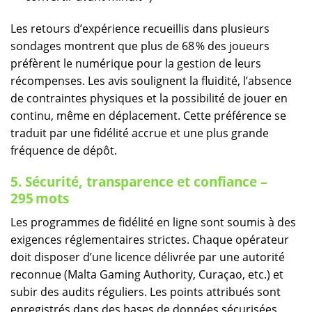
Les retours d’expérience recueillis dans plusieurs
sondages montrent que plus de 68 % des joueurs
préfèrent le numérique pour la gestion de leurs
récompenses. Les avis soulignent la fluidité, l’absence
de contraintes physiques et la possibilité de jouer en
continu, même en déplacement. Cette préférence se
traduit par une fidélité accrue et une plus grande
fréquence de dépôt.
5. Sécurité, transparence et confiance –
295 mots
Les programmes de fidélité en ligne sont soumis à des
exigences réglementaires strictes. Chaque opérateur
doit disposer d’une licence délivrée par une autorité
reconnue (Malta Gaming Authority, Curaçao, etc.) et
subir des audits réguliers. Les points attribués sont
enregistrés dans des bases de données sécurisées,