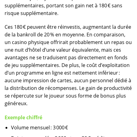
supplémentaires, portant son gain net à 180 € sans
risque supplémentaire.
Ces 180 € peuvent être réinvestis, augmentant la durée
de la bankroll de 20 % en moyenne. En comparaison,
un casino physique offrirait probablement un repas ou
une nuit d’hôtel d’une valeur équivalente, mais ces
avantages ne se traduisent pas directement en fonds
de jeu supplémentaires. De plus, le coût d’exploitation
d’un programme en ligne est nettement inférieur :
aucune impression de cartes, aucun personnel dédié à
la distribution de récompenses. Le gain de productivité
se répercute sur le joueur sous forme de bonus plus
généreux.
Exemple chiffré
Volume mensuel : 3 000 €