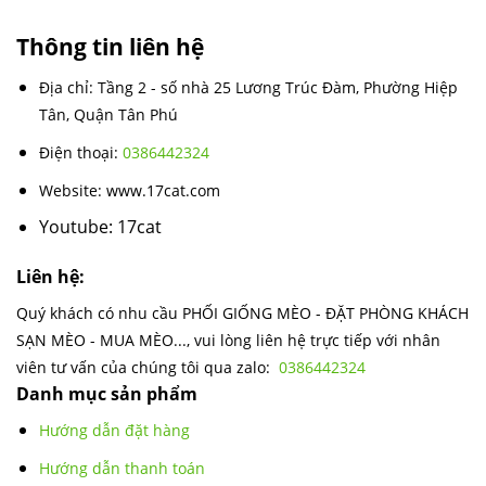
Thông tin liên hệ
Địa chỉ: Tầng 2 - số nhà 25 Lương Trúc Đàm, Phường Hiệp
Tân, Quận Tân Phú
Điện thoại:
0386442324
Website: www.17cat.com
Youtube: 17cat
Liên hệ:
Quý khách có nhu cầu PHỐI GIỐNG MÈO - ĐẶT PHÒNG KHÁCH
SẠN MÈO - MUA MÈO..., vui lòng liên hệ trực tiếp với nhân
viên tư vấn của chúng tôi qua zalo:
0386442324
Danh mục sản phẩm
Hướng dẫn đặt hàng
Hướng dẫn thanh toán