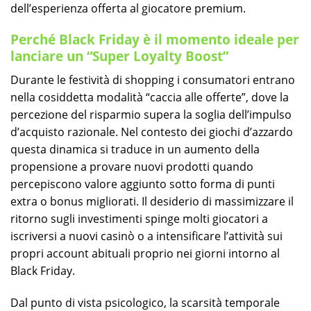
dell’esperienza offerta al giocatore premium.
Perché Black Friday è il momento ideale per
lanciare un “Super Loyalty Boost”
Durante le festività di shopping i consumatori entrano
nella cosiddetta modalità “caccia alle offerte”, dove la
percezione del risparmio supera la soglia dell’impulso
d’acquisto razionale. Nel contesto dei giochi d’azzardo
questa dinamica si traduce in un aumento della
propensione a provare nuovi prodotti quando
percepiscono valore aggiunto sotto forma di punti
extra o bonus migliorati. Il desiderio di massimizzare il
ritorno sugli investimenti spinge molti giocatori a
iscriversi a nuovi casinò o a intensificare l’attività sui
propri account abituali proprio nei giorni intorno al
Black Friday.
Dal punto di vista psicologico, la scarsità temporale