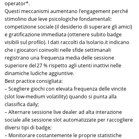
operator​*.
Questi meccanismi aumentano l’engagement perché
stimolino due leve psicologiche fondamentali:
competizione sociale (il desiderio di superare gli amici)
e gratificazione immediata (ottenere subito badge
visibili sul profilo). I dati raccolti da Isolario.it indicano
che i giocatori coinvolti nelle sfide settimanali
registrano una frequenza media delle sessione
superiore del 27 % rispetto agli utenti inattivi nelle
dinamiche ludiche aggiuntive.
Best practice consigliata:
– Scegliere giochi con elevata frequenza delle vincite
(slot low‑medium volatility) quando si punta alla
classifica daily;
– Alternare sessione live dealer ad alta interazione
sociale alle sessione slot automatizzate per raccogliere
diversi tipi di badge;
– Monitorare costantemente le proprie statistiche