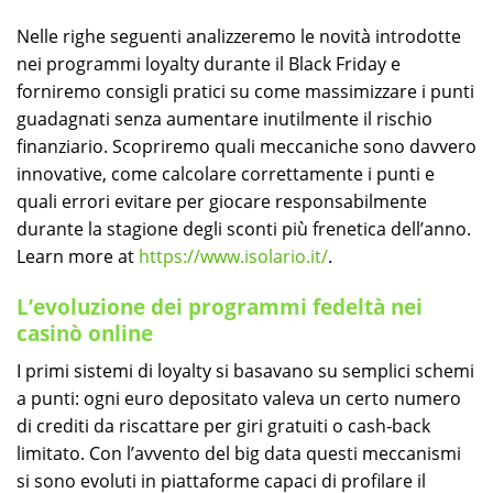
Nelle righe seguenti analizzeremo le novità introdotte
nei programmi loyalty durante il Black Friday e
forniremo consigli pratici su come massimizzare i punti
guadagnati senza aumentare inutilmente il rischio
finanziario. Scopriremo quali meccaniche sono davvero
innovative, come calcolare correttamente i punti e
quali errori evitare per giocare responsabilmente
durante la stagione degli sconti più frenetica dell’anno.
Learn more at
https://www.isolario.it/
.
L’evoluzione dei programmi fedeltà nei
casinò online
I primi sistemi di loyalty si basavano su semplici schemi
a punti: ogni euro depositato valeva un certo numero
di crediti da riscattare per giri gratuiti o cash‑back
limitato. Con l’avvento del big data questi meccanismi
si sono evoluti in piattaforme capaci di profilare il