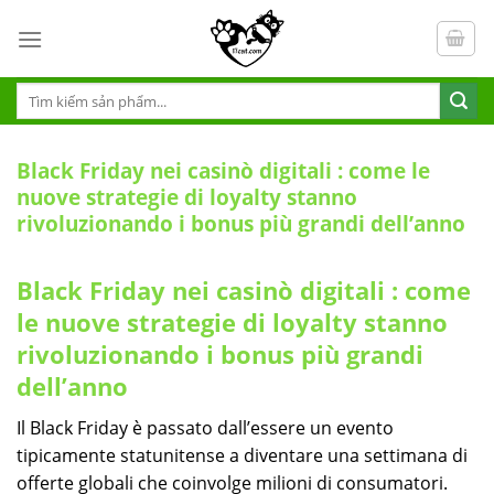
S
k
i
p
T
ì
t
m
o
k
Black Friday nei casinò digitali : come le
c
i
nuove strategie di loyalty stanno
ế
o
m
rivoluzionando i bonus più grandi dell’anno
n
:
t
Black Friday nei casinò digitali : come
e
n
le nuove strategie di loyalty stanno
t
rivoluzionando i bonus più grandi
dell’anno
Il Black Friday è passato dall’essere un evento
tipicamente statunitense a diventare una settimana di
offerte globali che coinvolge milioni di consumatori.