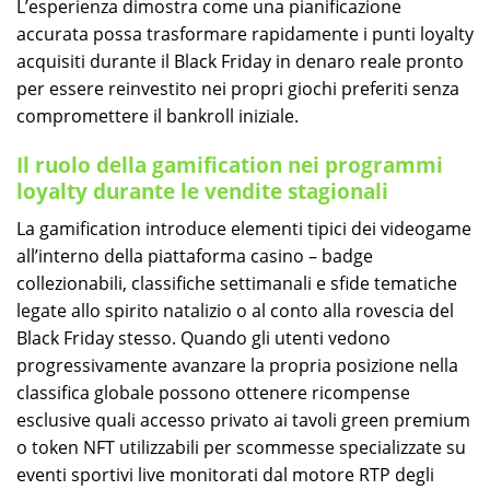
L’esperienza dimostra come una pianificazione
accurata possa trasformare rapidamente i punti loyalty
acquisiti durante il Black Friday in denaro reale pronto
per essere reinvestito nei propri giochi preferiti senza
compromettere il bankroll iniziale.
Il ruolo della gamification nei programmi
loyalty durante le vendite stagionali
La gamification introduce elementi tipici dei videogame
all’interno della piattaforma casino – badge
collezionabili, classifiche settimanali e sfide tematiche
legate allo spirito natalizio o al conto alla rovescia del
Black Friday stesso. Quando gli utenti vedono
progressivamente avanzare la propria posizione nella
classifica globale possono ottenere ricompense
esclusive quali accesso privato ai tavoli green premium
o token NFT utilizzabili per scommesse specializzate su
eventi sportivi live monitorati dal motore RTP degli