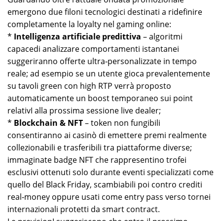
emergono due filoni tecnologici destinati a ridefinire
completamente la loyalty nel gaming online:
*
Intelligenza artificiale predittiva
– algoritmi
capacedi analizzare comportamenti istantanei
suggeriranno offerte ultra‑personalizzate in tempo
reale; ad esempio se un utente gioca prevalentemente
su tavoli green con high RTP verrà proposto
automaticamente un boost temporaneo sui point
relativI alla prossima sessione live dealer;
*
Blockchain & NFT
– token non fungibili
consentiranno ai casinò di emettere premi realmente
collezionabili e trasferibili tra piattaforme diverse;
immaginate badge NFT che rappresentino trofei
esclusivi ottenuti solo durante eventi specializzati come
quello del Black Friday, scambiabili poi contro crediti
real‐money oppure usati come entry pass verso tornei
internazionali protetti da smart contract.