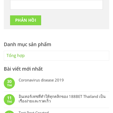
Danh mục sản phẩm
Tổng hợp
Bài viết mới nhất
Coronavirus disease 2019
30
Th6
อินเทอร์เฟซที่ทำให้ทุกคลิกของ 188BET Thailand เป็น
11
เรื่องง่ายและรวดเร็ว
Th6
Test Post Created