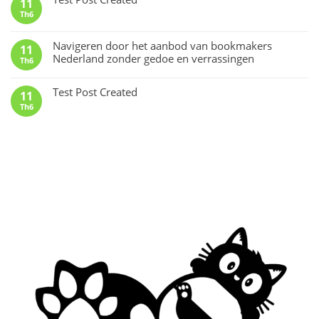
11
Th6
Navigeren door het aanbod van bookmakers
11
Nederland zonder gedoe en verrassingen
Th6
Test Post Created
11
Th6