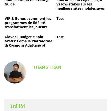
Guide
vs low‑stakes sur les
meilleurs sites mobiles avec
croupiers en direct pour
bien commencer l’année
VIP & Bonus : comment les
Test
programmes de fidélité
transforment les joueurs
ordinaires en membres
d’élite
Giovani, Budget e Spin
Test
Gratis: Come le Piattaforme
di Casinò si Adattano al
Rientro a Scuola
THẮNG TRẦN
Trả lời