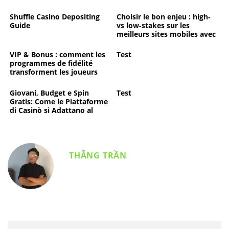
Shuffle Casino Depositing
Choisir le bon enjeu : high‑
Guide
vs low‑stakes sur les
meilleurs sites mobiles avec
croupiers en direct pour
bien commencer l’année
VIP & Bonus : comment les
Test
programmes de fidélité
transforment les joueurs
ordinaires en membres
d’élite
Giovani, Budget e Spin
Test
Gratis: Come le Piattaforme
di Casinò si Adattano al
Rientro a Scuola
THẮNG TRẦN