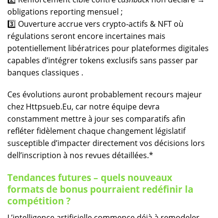
obligations reporting mensuel ;
3️⃣ Ouverture accrue vers crypto‑actifs & NFT où
régulations seront encore incertaines mais
potentiellement libératrices pour plateformes digitales
capables d’intégrer tokens exclusifs sans passer par
banques classiques .
Ces évolutions auront probablement recours majeur
chez Httpsueb.Eu, car notre équipe devra
constamment mettre à jour ses comparatifs afin
refléter fidèlement chaque changement législatif
susceptible d’impacter directement vos décisions lors
dell’inscription à nos revues détaillées.*
Tendances futures – quels nouveaux
formats de bonus pourraient redéfinir la
compétition ?
L’intelligence artificielle commence déjà à remodeler