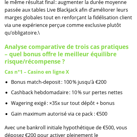
le même résultat final : augmenter la durée moyenne
passée aux tables Live Blackjack afin d’améliorer leurs
marges globales tout en renforçant la fidélisation client
via une expérience perçue comme exclusive plutôt
qu’obligatoire.\
Analyse comparative de trois cas pratiques
– quel bonus offre le meilleur équilibre
risque/récompense ?
Cas n°1 – Casino en ligne X
Bonus match‑deposit : 100 % jusqu’à €200
Cashback hebdomadaire : 10 % sur pertes nettes
Wagering exigé : ×35x sur tout dépôt + bonus
Gain maximum autorisé via ce pack : €500
Avec une bankroll initiale hypothétique de €500, vous
déposez €200 pour activer pleinement le