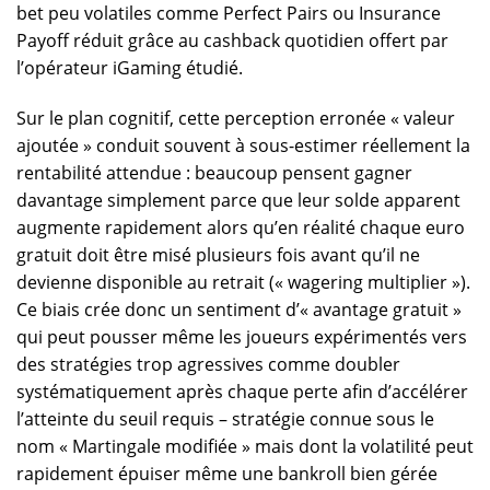
bet peu volatiles comme Perfect Pairs ou Insurance
Payoff réduit grâce au cashback quotidien offert par
l’opérateur iGaming étudié.
Sur le plan cognitif, cette perception erronée « valeur
ajoutée » conduit souvent à sous-estimer réellement la
rentabilité attendue : beaucoup pensent gagner
davantage simplement parce que leur solde apparent
augmente rapidement alors qu’en réalité chaque euro
gratuit doit être misé plusieurs fois avant qu’il ne
devienne disponible au retrait (« wagering multiplier »).
Ce biais crée donc un sentiment d’« avantage gratuit »
qui peut pousser même les joueurs expérimentés vers
des stratégies trop agressives comme doubler
systématiquement après chaque perte afin d’accélérer
l’atteinte du seuil requis – stratégie connue sous le
nom « Martingale modifiée » mais dont la volatilité peut
rapidement épuiser même une bankroll bien gérée