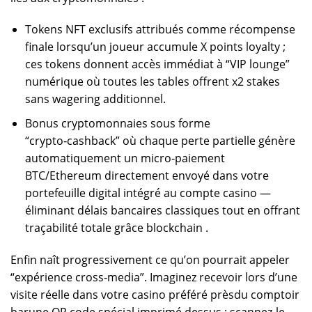
Tokens NFT exclusifs attribués comme récompense
finale lorsqu’un joueur accumule X points loyalty ;
ces tokens donnent accès immédiat à “VIP lounge”
numérique où toutes les tables offrent x2 stakes
sans wagering additionnel.
Bonus cryptomonnaies sous forme
“crypto‑cashback” où chaque perte partielle génère
automatiquement un micro‑paiement
BTC/Ethereum directement envoyé dans votre
portefeuille digital intégré au compte casino —
éliminant délais bancaires classiques tout en offrant
traçabilité totale grâce blockchain .
Enfin naît progressivement ce qu’on pourrait appeler
“expérience cross‑media”. Imaginez recevoir lors d’une
visite réelle dans votre casino préféré près­du comptoir
barune QR code spécial imprimé dessus ; scannez-le