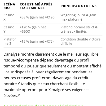
SCÉNA
ROI ESTIMÉ APRÈS
PRINCIPAUX FREINS
RIO
SIX SEMAINES
Casino
Wagering lourd & gain
+38 % (gain net ≈€190)
X
max plafonné
Casino
+120 % (gain net
Plafond horaire strict &
Y
≈€600)
créneaux limités
Platefor
Condition double victoire
+15 % (gain net ≈€75)
me Z
difficile
L’analyse montre clairement que le meilleur équilibre
risque/récompense dépend davantage du profil
temporel du joueur que seulement du montant affiché
: ceux disposés à jouer régulièrement pendant les
heures creuses profiteront davantage du crédit
horaire Y tandis que ceux cherchant flexibilité
maximale opteront pour X malgré ses exigences
élevées.*