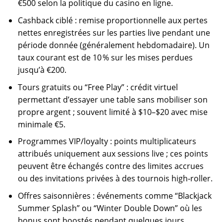
€500 selon la politique du casino en ligne.
Cashback ciblé : remise proportionnelle aux pertes
nettes enregistrées sur les parties live pendant une
période donnée (généralement hebdomadaire). Un
taux courant est de 10 % sur les mises perdues
jusqu’à €200.
Tours gratuits ou “Free Play” : crédit virtuel
permettant d’essayer une table sans mobiliser son
propre argent ; souvent limité à $10–$20 avec mise
minimale €5.
Programmes VIP/loyalty : points multiplicateurs
attribués uniquement aux sessions live ; ces points
peuvent être échangés contre des limites accrues
ou des invitations privées à des tournois high‑roller.
Offres saisonnières : événements comme “Blackjack
Summer Splash” ou “Winter Double Down” où les
bonus sont boostés pendant quelques jours