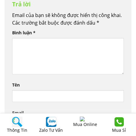
Trả lời
Email của bạn sẽ không được hiển thị công khai.
Các trường bắt buộc được đánh dấu
*
Bình luận
*
Tên
Email
Mua Online
Thông Tin
Zalo Tư Vấn
Mua Sỉ