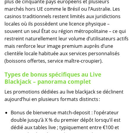
plus de cinquante pays européens et plusieurs
marchés hors UE comme le Brésil ou l’Australie. Les
casinos traditionnels restent limités aux juridictions
locales où ils possèdent une licence physique –
souvent un seul État ou région métropolitaine – ce qui
restreint naturellement leur volume d’utilisateurs actifs
mais renforce leur image premium auprès d’une
clientèle locale habituée aux services personnalisés
(boissons offertes, service maître‑croupier).
Types de bonus spécifiques au Live
Blackjack – panorama complet
Les promotions dédiées au live blackjack se déclinent
aujourd’hui en plusieurs formats distincts :
Bonus de bienvenue match‑deposit : l’opérateur
double jusqu’à X % du premier dépôt lorsqu’il est
dédié aux tables live ; typiquement entre €100 et