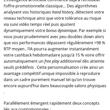
l’offre promotionnelle classique… Des algorithmes
analysent vos historiques
hand history
, détectent votre
niveau technique ainsi que votre tolérance au risque
via suivi vidéo temps réel puis ajustent
dynamiquement votre
bonus dynamique
. Par exemple si
vous jouez prudemment avec peu doubles down alors
que vos performances dépassent régulièrement >98 %
RTP moyen , l’IA pourra augmenter instantanément
votre cashback hebdomadaire jusqu’à 15 % voire offrir
automatiquement un
free play
additionnel dès atteinte
seuils prédéfinis . Cette personnalisation crée ainsi un
avantage compétitif unique impossible à reproduire
dans un cadre purement manuel tel qu’on trouve
encore aujourd’hui dans beaucoup​de salons physiques
.
Parallèlement émergent rapidement deux concepts
liés aux cryptomonnaies :