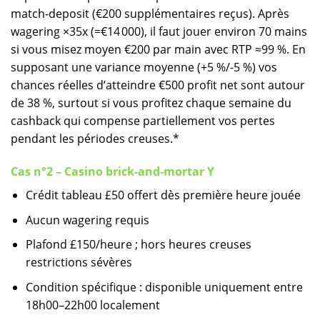
match‑deposit (€200 supplémentaires reçus). Après
wagering ×35x (=€14 000), il faut jouer environ 70 mains
si vous misez moyen €200 par main avec RTP ≈99 %. En
supposant une variance moyenne (+5 %/-5 %) vos
chances réelles d’atteindre €500 profit net sont autour
de 38 %, surtout si vous profitez chaque semaine du
cashback qui compense partiellement vos pertes
pendant les périodes creuses.*
Cas n°2 – Casino brick‑and‑mortar Y
Crédit tableau £50 offert dès première heure jouée
Aucun wagering requis
Plafond £150/heure ; hors heures creuses
restrictions sévères
Condition spécifique : disponible uniquement entre
18h00–22h00 localement