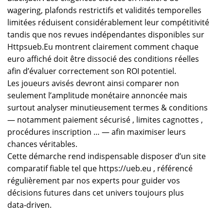
wagering, plafonds restrictifs et validités temporelles
limitées réduisent considérablement leur compétitivité
tandis que nos revues indépendantes disponibles sur
Httpsueb.Eu montrent clairement comment chaque
euro affiché doit être dissocié des conditions réelles
afin d’évaluer correctement son ROI potentiel.
Les joueurs avisés devront ainsi comparer non
seulement l’amplitude monétaire annoncée mais
surtout analyser minutieusement termes & conditions
— notamment paiement sécurisé , limites cagnottes ,
procédures inscription … — afin maximiser leurs
chances véritables.
Cette démarche rend indispensable disposer d’un site
comparatif fiable tel que https://ueb.eu , référencé
régulièrement par nos experts pour guider vos
décisions futures dans cet univers toujours plus
data‑driven.