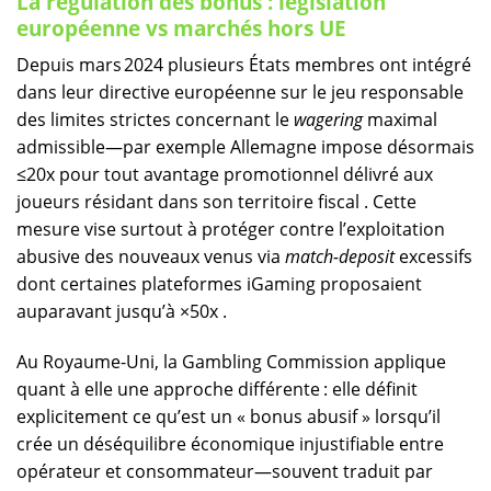
La régulation des bonus : législation
européenne vs marchés hors UE
Depuis mars 2024 plusieurs États membres ont intégré
dans leur directive européenne sur le jeu responsable
des limites strictes concernant le
wagering
maximal
admissible—par exemple Allemagne impose désormais
≤20x pour tout avantage promotionnel délivré aux
joueurs résidant dans son territoire fiscal . Cette
mesure vise surtout à protéger contre l’exploitation
abusive des nouveaux venus via
match-deposit
excessifs
dont certaines plateformes iGaming proposaient
auparavant jusqu’à ×50x .
Au Royaume-Uni, la Gambling Commission applique
quant à elle une approche différente : elle définit
explicitement ce qu’est un « bonus abusif » lorsqu’il
crée un déséquilibre économique injustifiable entre
opérateur et consommateur—souvent traduit par