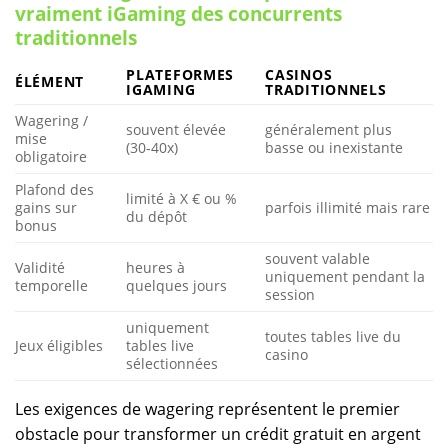
vraiment iGaming des concurrents
traditionnels
PLATEFORMES
CASINOS
ÉLÉMENT
IGAMING
TRADITIONNELS
Wagering /
souvent élevée
généralement plus
mise
(30‑40x)
basse ou inexistante
obligatoire
Plafond des
limité à X € ou %
gains sur
parfois illimité mais rare
du dépôt
bonus
souvent valable
Validité
heures à
uniquement pendant la
temporelle
quelques jours
session
uniquement
toutes tables live du
Jeux éligibles
tables live
casino
sélectionnées
Les exigences de wagering représentent le premier
obstacle pour transformer un crédit gratuit en argent