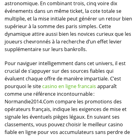
astronomique. En combinant trois, cinq voire dix
événements dans un même ticket, la cote totale se
multiplie, et la mise initiale peut générer un retour bien
supérieur à la somme des paris simples. Cette
dynamique attire aussi bien les novices curieux que les
joueurs chevronnés à la recherche d’un effet levier
supplémentaire sur leurs bankrolls.
Pour naviguer intelligemment dans cet univers, il est
crucial de s’appuyer sur des sources fiables qui
évaluent chaque offre de manière impartiale. C’est
pourquoi le site
casino en ligne francais
apparaît
comme une référence incontournable :
Normandie2014.Com compare les promotions des
opérateurs français, indique les exigences de mise et
signale les éventuels pièges légaux. En suivant ses
classements, vous pouvez choisir le meilleur casino
fiable en ligne pour vos accumulateurs sans perdre de