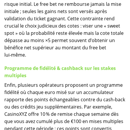
risque initial. Le free bet ne rembourse jamais la mise
initiale ; seules les gains nets sont versés après
validation du ticket gagnant. Cette contrainte rend
crucial le choix judicieux des cotes : viser une « sweet
spot » où la probabilité reste élevée mais la cote totale
dépasse au moins ×5 permet souvent d’obtenir un
bénéfice net supérieur au montant du free bet
lui‑même.
Programme de fidélité & cashback sur les stakes
multiples
Enfin, plusieurs opérateurs proposent un programme
fidélité où chaque euro misé sur un accumulateur
rapporte des points échangeables contre du cash‑back
ou des crédits jeu supplémentaires. Par exemple,
CasinoXYZ offre 10 % de remise chaque semaine dès
que vous avez cumulé plus de €100 en mises multiples
pendant cette période ; ces points sont convertis