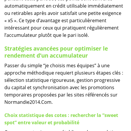
automatiquement en crédit utilisable immédiatement
ou retirables après avoir satisfait une petite exigence
« x5 ». Ce type d’avantage est particulièrement
intéressant pour ceux qui pratiquent régulièrement
l’accumulateur plutôt que le pari isolé.
Stratégies avancées pour optimiser le
rendement d’un accumulateur
Passer du simple “je choisis mes équipes” à une
approche méthodique requiert plusieurs étapes clés :
sélection statistique rigoureuse, gestion progressive
du capital et synchronisation avec les promotions
temporaires proposées par les sites référencés sur
Normandie2014.Com.
Choix statistique des cotes : rechercher la “sweet
spot” entre valeur et probabilité