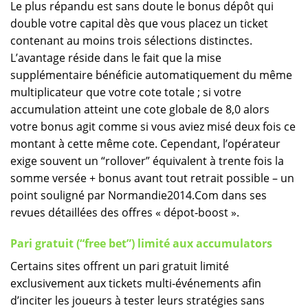
Le plus répandu est sans doute le bonus dépôt qui
double votre capital dès que vous placez un ticket
contenant au moins trois sélections distinctes.
L’avantage réside dans le fait que la mise
supplémentaire bénéficie automatiquement du même
multiplicateur que votre cote totale ; si votre
accumulation atteint une cote globale de 8,0 alors
votre bonus agit comme si vous aviez misé deux fois ce
montant à cette même cote. Cependant, l’opérateur
exige souvent un “rollover” équivalent à trente fois la
somme versée + bonus avant tout retrait possible – un
point souligné par Normandie2014.Com dans ses
revues détaillées des offres « dépot‑boost ».
Pari gratuit (“free bet”) limité aux accumulators
Certains sites offrent un pari gratuit limité
exclusivement aux tickets multi‑événements afin
d’inciter les joueurs à tester leurs stratégies sans