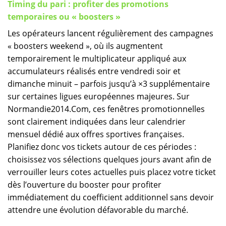
Timing du pari : profiter des promotions
temporaires ou « boosters »
Les opérateurs lancent régulièrement des campagnes
« boosters weekend », où ils augmentent
temporairement le multiplicateur appliqué aux
accumulateurs réalisés entre vendredi soir et
dimanche minuit – parfois jusqu’à ×3 supplémentaire
sur certaines ligues européennes majeures. Sur
Normandie2014.Com, ces fenêtres promotionnelles
sont clairement indiquées dans leur calendrier
mensuel dédié aux offres sportives françaises.
Planifiez donc vos tickets autour de ces périodes :
choisissez vos sélections quelques jours avant afin de
verrouiller leurs cotes actuelles puis placez votre ticket
dès l’ouverture du booster pour profiter
immédiatement du coefficient additionnel sans devoir
attendre une évolution défavorable du marché.