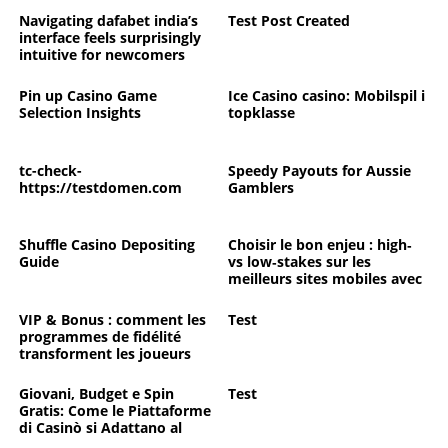
Navigating dafabet india’s
Test Post Created
interface feels surprisingly
intuitive for newcomers
Pin up Casino Game
Ice Casino casino: Mobilspil i
Selection Insights
topklasse
tc-check-
Speedy Payouts for Aussie
https://testdomen.com
Gamblers
Shuffle Casino Depositing
Choisir le bon enjeu : high‑
Guide
vs low‑stakes sur les
meilleurs sites mobiles avec
croupiers en direct pour
bien commencer l’année
VIP & Bonus : comment les
Test
programmes de fidélité
transforment les joueurs
ordinaires en membres
d’élite
Giovani, Budget e Spin
Test
Gratis: Come le Piattaforme
di Casinò si Adattano al
Rientro a Scuola