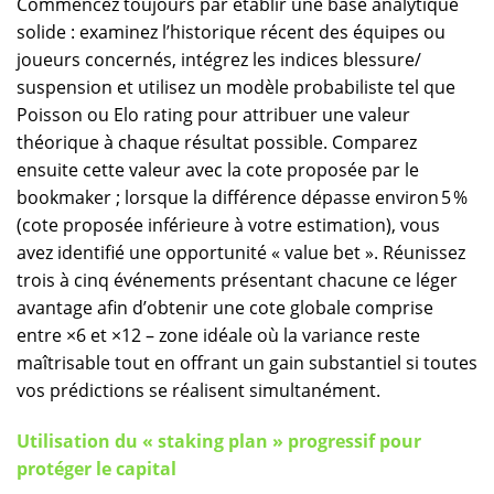
Commencez toujours par établir une base analytique
solide : examinez l’historique récent des équipes ou
joueurs concernés, intégrez les indices blessure/
suspension et utilisez un modèle probabiliste tel que
Poisson ou Elo rating pour attribuer une valeur
théorique à chaque résultat possible. Comparez
ensuite cette valeur avec la cote proposée par le
bookmaker ; lorsque la différence dépasse environ 5 %
(cote proposée inférieure à votre estimation), vous
avez identifié une opportunité « value bet ». Réunissez
trois à cinq événements présentant chacune ce léger
avantage afin d’obtenir une cote globale comprise
entre ×6 et ×12 – zone idéale où la variance reste
maîtrisable tout en offrant un gain substantiel si toutes
vos prédictions se réalisent simultanément.
Utilisation du « staking plan » progressif pour
protéger le capital