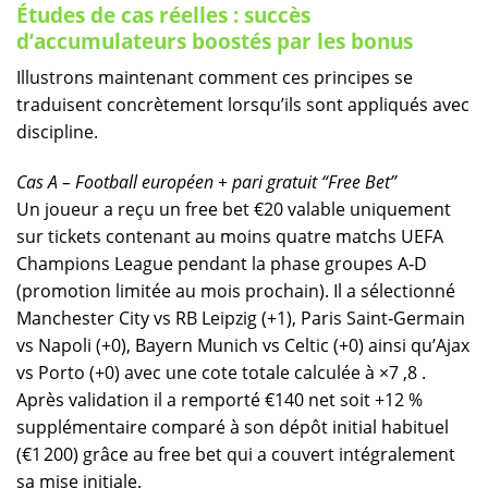
Études de cas réelles : succès
d’accumulateurs boostés par les bonus
Illustrons maintenant comment ces principes se
traduisent concrètement lorsqu’ils sont appliqués avec
discipline.
Cas A – Football européen + pari gratuit “Free Bet”
Un joueur a reçu un free bet €20 valable uniquement
sur tickets contenant au moins quatre matchs UEFA
Champions League pendant la phase groupes A‑D
(promotion limitée au mois prochain). Il a sélectionné
Manchester City vs RB Leipzig (+1), Paris Saint‑Germain
vs Napoli (+0), Bayern Munich vs Celtic (+0) ainsi qu’Ajax
vs Porto (+0) avec une cote totale calculée à ×7 ,8 .
Après validation il a remporté €140 net soit +12 %
supplémentaire comparé à son dépôt initial habituel
(€1 200) grâce au free bet qui a couvert intégralement
sa mise initiale.