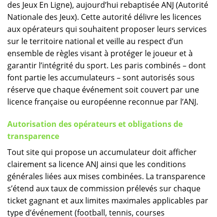
des Jeux En Ligne), aujourd’hui rebaptisée ANJ (Autorité
Nationale des Jeux). Cette autorité délivre les licences
aux opérateurs qui souhaitent proposer leurs services
sur le territoire national et veille au respect d’un
ensemble de règles visant à protéger le joueur et à
garantir l’intégrité du sport. Les paris combinés – dont
font partie les accumulateurs – sont autorisés sous
réserve que chaque événement soit couvert par une
licence française ou européenne reconnue par l’ANJ.
Autorisation des opérateurs et obligations de
transparence
Tout site qui propose un accumulateur doit afficher
clairement sa licence ANJ ainsi que les conditions
générales liées aux mises combinées. La transparence
s’étend aux taux de commission prélevés sur chaque
ticket gagnant et aux limites maximales applicables par
type d’événement (football, tennis, courses