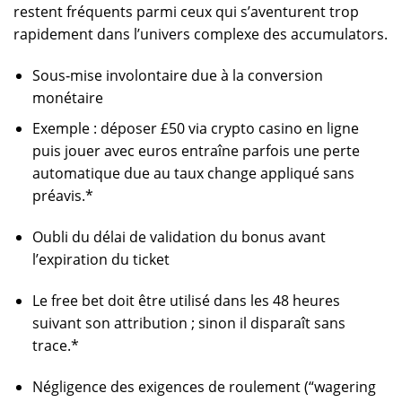
restent fréquents parmi ceux qui s’aventurent trop
rapidement dans l’univers complexe des accumulators.
Sous‑mise involontaire due à la conversion
monétaire
Exemple : déposer £50 via crypto casino en ligne
puis jouer avec euros entraîne parfois une perte
automatique due au taux change appliqué sans
préavis.*
Oubli du délai de validation du bonus avant
l’expiration du ticket
Le free bet doit être utilisé dans les 48 heures
suivant son attribution ; sinon il disparaît sans
trace.*
Négligence des exigences de roulement (“wagering