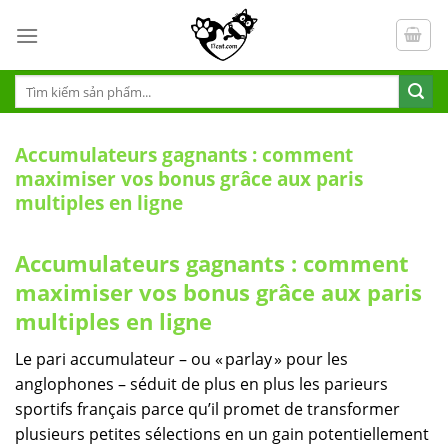
S
k
i
p
T
ì
t
m
o
k
Accumulateurs gagnants : comment
c
i
maximiser vos bonus grâce aux paris
ế
o
m
multiples en ligne
n
:
t
Accumulateurs gagnants : comment
e
n
maximiser vos bonus grâce aux paris
t
multiples en ligne
Le pari accumulateur – ou « parlay » pour les
anglophones – séduit de plus en plus les parieurs
sportifs français parce qu’il promet de transformer
plusieurs petites sélections en un gain potentiellement