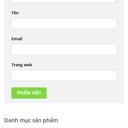
Tên
Email
Trang web
Danh mục sản phẩm