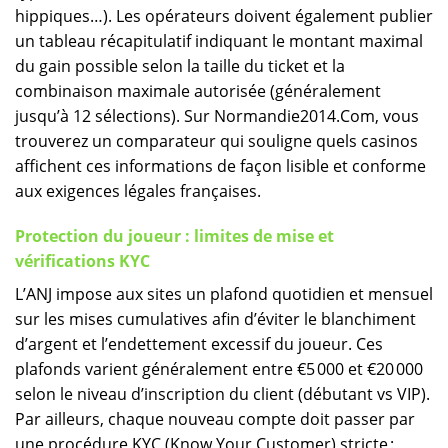
hippiques…). Les opérateurs doivent également publier
un tableau récapitulatif indiquant le montant maximal
du gain possible selon la taille du ticket et la
combinaison maximale autorisée (généralement
jusqu’à 12 sélections). Sur Normandie2014.Com, vous
trouverez un comparateur qui souligne quels casinos
affichent ces informations de façon lisible et conforme
aux exigences légales françaises.
Protection du joueur : limites de mise et
vérifications KYC
L’ANJ impose aux sites un plafond quotidien et mensuel
sur les mises cumulatives afin d’éviter le blanchiment
d’argent et l’endettement excessif du joueur. Ces
plafonds varient généralement entre €5 000 et €20 000
selon le niveau d’inscription du client (débutant vs VIP).
Par ailleurs, chaque nouveau compte doit passer par
une procédure KYC (Know Your Customer) stricte :