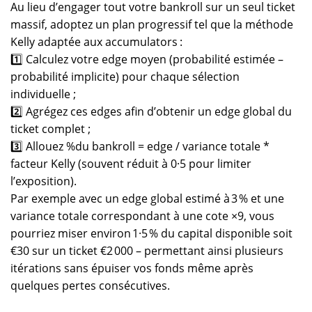
Au lieu d’engager tout votre bankroll sur un seul ticket
massif, adoptez un plan progressif tel que la méthode
Kelly adaptée aux accumulators :
1️⃣ Calculez votre edge moyen (probabilité estimée –
probabilité implicite) pour chaque sélection
individuelle ;
2️⃣ Agrégez ces edges afin d’obtenir un edge global du
ticket complet ;
3️⃣ Allouez %du bankroll = edge / variance totale *
facteur Kelly (souvent réduit à 0·5 pour limiter
l’exposition).
Par exemple avec un edge global estimé à 3 % et une
variance totale correspondant à une cote ×9, vous
pourriez miser environ 1·5 % du capital disponible soit
€30 sur un ticket €2 000 – permettant ainsi plusieurs
itérations sans épuiser vos fonds même après
quelques pertes consécutives.