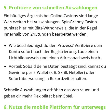
5. Profitiere von schnellen Auszahlungen
Ein häufiges Ärgernis bei Online‑Casinos sind lange
Wartezeiten bei Auszahlungen. SpinGranny Casino
punktet hier mit Blitz‑Withdrawals, die in der Regel
innerhalb von 24 Stunden bearbeitet werden.
Wie beschleunigst du den Prozess? Verifiziere dein
Konto sofort nach der Registrierung. Lade einen
Lichtbildausweis und einen Adressnachweis hoch.
Vorteil: Sobald deine Daten bestätigt sind, kannst du
Gewinne per E‑Wallet (z. B. Skrill, Neteller) oder
Sofortüberweisung in Rekordzeit erhalten.
Schnelle Auszahlungen erhöhen das Vertrauen und
geben dir mehr Flexibilität beim Spiel.
6. Nutze die mobile Plattform für unterwegs