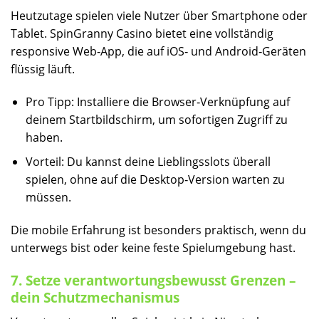
Heutzutage spielen viele Nutzer über Smartphone oder
Tablet. SpinGranny Casino bietet eine vollständig
responsive Web‑App, die auf iOS‑ und Android‑Geräten
flüssig läuft.
Pro Tipp: Installiere die Browser‑Verknüpfung auf
deinem Startbildschirm, um sofortigen Zugriff zu
haben.
Vorteil: Du kannst deine Lieblingsslots überall
spielen, ohne auf die Desktop‑Version warten zu
müssen.
Die mobile Erfahrung ist besonders praktisch, wenn du
unterwegs bist oder keine feste Spielumgebung hast.
7. Setze verantwortungsbewusst Grenzen –
dein Schutzmechanismus