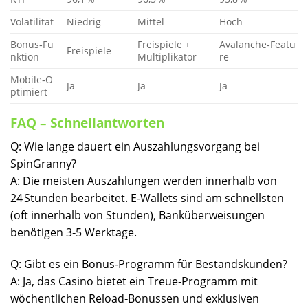
Volatilität
Niedrig
Mittel
Hoch
Bonus‑Fu
Freispiele +
Avalanche‑Featu
Freispiele
nktion
Multiplikator
re
Mobile‑O
Ja
Ja
Ja
ptimiert
FAQ – Schnellantworten
Q: Wie lange dauert ein Auszahlungsvorgang bei
SpinGranny?
A: Die meisten Auszahlungen werden innerhalb von
24 Stunden bearbeitet. E‑Wallets sind am schnellsten
(oft innerhalb von Stunden), Banküberweisungen
benötigen 3‑5 Werktage.
Q: Gibt es ein Bonus‑Programm für Bestandskunden?
A: Ja, das Casino bietet ein Treue‑Programm mit
wöchentlichen Reload‑Bonussen und exklusiven