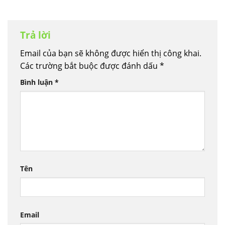
Trả lời
Email của bạn sẽ không được hiển thị công khai.
Các trường bắt buộc được đánh dấu
*
Bình luận
*
Tên
Email