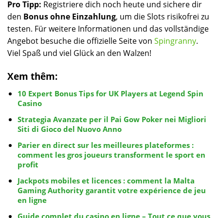
Pro Tipp:
Registriere dich noch heute und sichere dir
den
Bonus ohne Einzahlung
, um die Slots risikofrei zu
testen. Für weitere Informationen und das vollständige
Angebot besuche die offizielle Seite von
Spingranny
.
Viel Spaß und viel Glück an den Walzen!
Xem thêm:
10 Expert Bonus Tips for UK Players at Legend Spin
Casino
Strategia Avanzate per il Pai Gow Poker nei Migliori
Siti di Gioco del Nuovo Anno
Parier en direct sur les meilleures plateformes :
comment les gros joueurs transforment le sport en
profit
Jackpots mobiles et licences : comment la Malta
Gaming Authority garantit votre expérience de jeu
en ligne
Guide complet du casino en ligne – Tout ce que vous