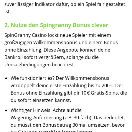
zuverlässiger Indikator dafür, ob ein Spiel fair gestaltet
ist.
2. Nutze den Spingranny Bonus clever
SpinGranny Casino lockt neue Spieler mit einem
großzügigen Willkommensbonus und einem Bonus
ohne Einzahlung. Diese Angebote können deine
Bankroll sofort vergrößern, solange du die
Umsatzbedingungen beachtest.
Wie funktioniert es? Der Willkommensbonus
verdoppelt deine erste Einzahlung bis zu 200 €. Der
Bonus ohne Einzahlung gibt dir 10 € Gratis‑Spins, die
du sofort einsetzen kannst.
Wichtiger Hinweis: Achte auf die
Wagering‑Anforderung (z. B. 30‑fach). Das bedeutet,
du musst den Bonusbetrag 30 mal umsetzen, bevor