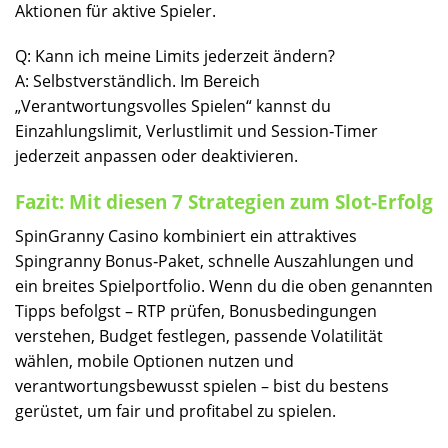
Aktionen für aktive Spieler.
Q: Kann ich meine Limits jederzeit ändern?
A: Selbstverständlich. Im Bereich
„Verantwortungsvolles Spielen“ kannst du
Einzahlungslimit, Verlustlimit und Session‑Timer
jederzeit anpassen oder deaktivieren.
Fazit: Mit diesen 7 Strategien zum Slot‑Erfolg
SpinGranny Casino kombiniert ein attraktives
Spingranny Bonus‑Paket, schnelle Auszahlungen und
ein breites Spielportfolio. Wenn du die oben genannten
Tipps befolgst – RTP prüfen, Bonusbedingungen
verstehen, Budget festlegen, passende Volatilität
wählen, mobile Optionen nutzen und
verantwortungsbewusst spielen – bist du bestens
gerüstet, um fair und profitabel zu spielen.