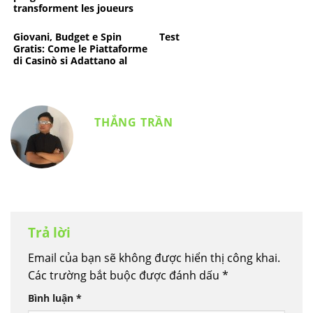
transforment les joueurs
ordinaires en membres
d’élite
Giovani, Budget e Spin
Test
Gratis: Come le Piattaforme
di Casinò si Adattano al
Rientro a Scuola
THẮNG TRẦN
Trả lời
Email của bạn sẽ không được hiển thị công khai.
Các trường bắt buộc được đánh dấu
*
Bình luận
*