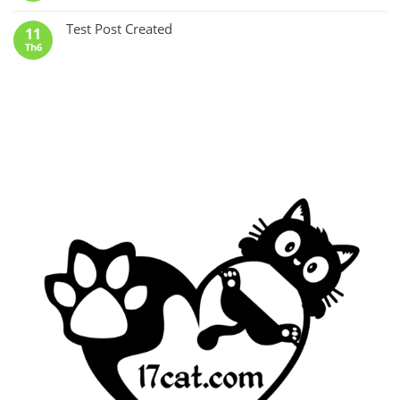
Test Post Created
11
Th6