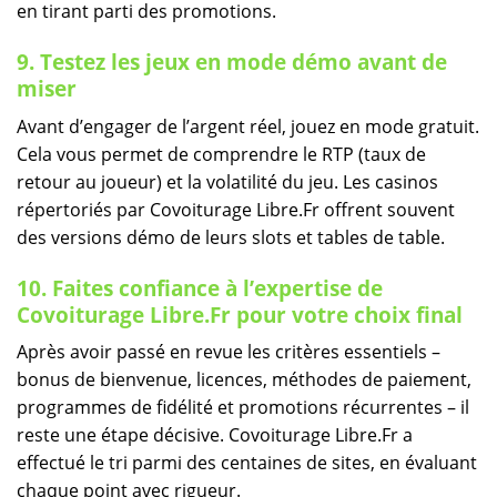
en tirant parti des promotions.
9. Testez les jeux en mode démo avant de
miser
Avant d’engager de l’argent réel, jouez en mode gratuit.
Cela vous permet de comprendre le RTP (taux de
retour au joueur) et la volatilité du jeu. Les casinos
répertoriés par Covoiturage Libre.Fr offrent souvent
des versions démo de leurs slots et tables de table.
10. Faites confiance à l’expertise de
Covoiturage Libre.Fr pour votre choix final
Après avoir passé en revue les critères essentiels –
bonus de bienvenue, licences, méthodes de paiement,
programmes de fidélité et promotions récurrentes – il
reste une étape décisive. Covoiturage Libre.Fr a
effectué le tri parmi des centaines de sites, en évaluant
chaque point avec rigueur.