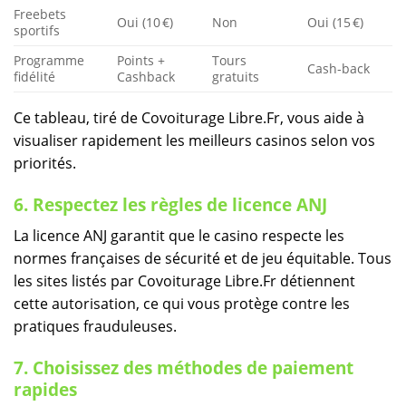
Freebets
Oui (10 €)
Non
Oui (15 €)
sportifs
Programme
Points +
Tours
Cash‑back
fidélité
Cashback
gratuits
Ce tableau, tiré de Covoiturage Libre.Fr, vous aide à
visualiser rapidement les meilleurs casinos selon vos
priorités.
6. Respectez les règles de licence ANJ
La licence ANJ garantit que le casino respecte les
normes françaises de sécurité et de jeu équitable. Tous
les sites listés par Covoiturage Libre.Fr détiennent
cette autorisation, ce qui vous protège contre les
pratiques frauduleuses.
7. Choisissez des méthodes de paiement
rapides