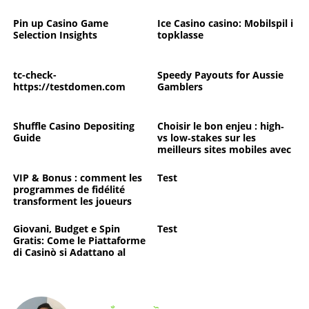
Pin up Casino Game
Ice Casino casino: Mobilspil i
Selection Insights
topklasse
tc-check-
Speedy Payouts for Aussie
https://testdomen.com
Gamblers
Shuffle Casino Depositing
Choisir le bon enjeu : high‑
Guide
vs low‑stakes sur les
meilleurs sites mobiles avec
croupiers en direct pour
bien commencer l’année
VIP & Bonus : comment les
Test
programmes de fidélité
transforment les joueurs
ordinaires en membres
d’élite
Giovani, Budget e Spin
Test
Gratis: Come le Piattaforme
di Casinò si Adattano al
Rientro a Scuola