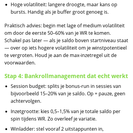
Hoge volatiliteit: langere droogte, maar kans op
bursts. Handig als je buffer groot genoeg is.
Praktisch advies: begin met lage of medium volatiliteit
om door de eerste 50–60% van je WR te komen.
Schakel pas later — als je saldo boven startniveau staat
— over op iets hogere volatiliteit om je winstpotentieel
te vergroten. Houd je aan de max-inzetregel uit de
voorwaarden.
Stap 4: Bankrollmanagement dat echt werkt
Session budget: splits je bonus-run in sessies van
bijvoorbeeld 15–20% van je saldo. Op = pauze, geen
achtervolgen.
Inzetgrootte: kies 0,5–1,5% van je totale saldo per
spin tijdens WR. Zo overleef je variatie.
Winladder: stel vooraf 2 uitstappunten in,