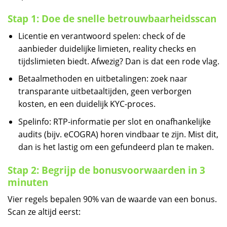
Stap 1: Doe de snelle betrouwbaarheidsscan
Licentie en verantwoord spelen: check of de
aanbieder duidelijke limieten, reality checks en
tijdslimieten biedt. Afwezig? Dan is dat een rode vlag.
Betaalmethoden en uitbetalingen: zoek naar
transparante uitbetaaltijden, geen verborgen
kosten, en een duidelijk KYC-proces.
Spelinfo: RTP-informatie per slot en onafhankelijke
audits (bijv. eCOGRA) horen vindbaar te zijn. Mist dit,
dan is het lastig om een gefundeerd plan te maken.
Stap 2: Begrijp de bonusvoorwaarden in 3
minuten
Vier regels bepalen 90% van de waarde van een bonus.
Scan ze altijd eerst: