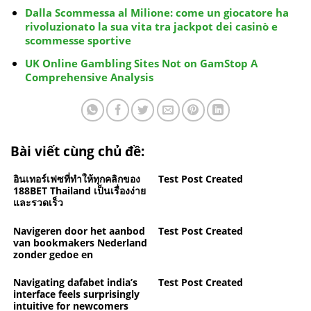
Dalla Scommessa al Milione: come un giocatore ha
rivoluzionato la sua vita tra jackpot dei casinò e
scommesse sportive
UK Online Gambling Sites Not on GamStop A
Comprehensive Analysis
Bài viết cùng chủ đề:
อินเทอร์เฟซที่ทำให้ทุกคลิกของ
Test Post Created
188BET Thailand เป็นเรื่องง่าย
และรวดเร็ว
Navigeren door het aanbod
Test Post Created
van bookmakers Nederland
zonder gedoe en
verrassingen
Navigating dafabet india’s
Test Post Created
interface feels surprisingly
intuitive for newcomers