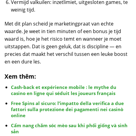
Vermijd valkuilen: inzetlimiet, uitgesloten games, te
weinig tijd.
Met dit plan scheid je marketingpraat van echte
waarde. Je weet in tien minuten of een bonus je tijd
waard is, hoe je het risico temt en wanneer je moet
uitstappen. Dat is geen geluk, dat is discipline — en
precies dat maakt het verschil tussen een leuke boost
en een dure les.
Xem thêm:
Cash‑back et expérience mobile : le mythe du
casino en ligne qui séduit les joueurs français
Free Spins al sicuro: l’impatto della verifica a due
fattori sulla protezione dei pagamenti nei casinò
online
Cẩm nang chăm sóc mèo sau khi phối giống và sinh
sản